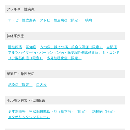
アレルギー性疾患
アトピー性皮膚炎
アトピー性皮膚炎（限定）
喘息
神経系疾患
慢性頭痛
認知症
うつ病、躁うつ病、統合失調症（限定）
自閉症
アルツハイマ―病・パーキンソン病・筋萎縮性側索硬化症、ミトコンド
リア脳筋肉症（限定）
多発性硬化症（限定）
感染症・急性炎症
感染症（限定）
口内炎
ホルモン異常・代謝疾患
更年期障害
甲状腺機能低下症（橋本病）（限定）
糖尿病（限定）
メタボリックシンドローム