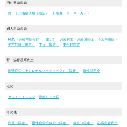
消化器系疾患
胃・十二指腸潰瘍（限定）
肝硬変
リーキーガット
婦人科系疾患
PMS（月経前症候群）（限定）
月経異常・月経困難症
子宮内膜症・
子宮筋腫（限定）
不妊（限定）
更年期障害
腎・泌尿器系疾患
副腎疲労（アドレナルファティーグ）（限定）
慢性腎不全
老化
アンチエイジング
骨粗しょう症
その他
痛風（限定）
慢性疲労症候群（限定）
喘息（限定）
心臓血管疾患