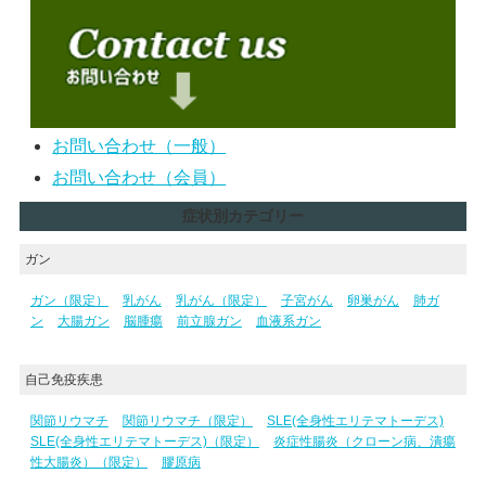
お問い合わせ（一般）
お問い合わせ（会員）
症状別カテゴリー
ガン
ガン（限定）
乳がん
乳がん（限定）
子宮がん
卵巣がん
肺ガ
ン
大腸ガン
脳腫瘍
前立腺ガン
血液系ガン
自己免疫疾患
関節リウマチ
関節リウマチ（限定）
SLE(全身性エリテマトーデス)
SLE(全身性エリテマトーデス)（限定）
炎症性腸炎（クローン病、潰瘍
性大腸炎）（限定）
膠原病