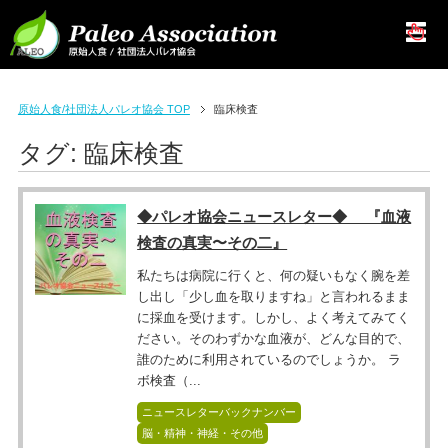
原始人食/社団法人パレオ協会 TOP
臨床検査
タグ:
臨床検査
◆パレオ協会ニュースレター◆ 『血液
検査の真実〜その二』
私たちは病院に行くと、何の疑いもなく腕を差
し出し「少し血を取りますね」と言われるまま
に採血を受けます。しかし、よく考えてみてく
ださい。そのわずかな血液が、どんな目的で、
誰のために利用されているのでしょうか。 ラ
ボ検査（...
ニュースレターバックナンバー
脳・精神・神経・その他