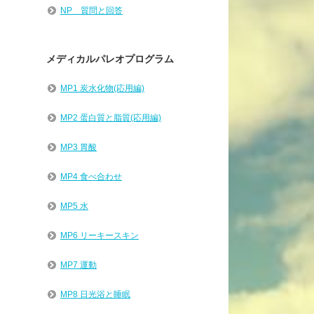
NP 質問と回答
メディカルパレオプログラム
MP1 炭水化物(応用編)
MP2 蛋白質と脂質(応用編)
MP3 胃酸
MP4 食べ合わせ
MP5 水
MP6 リーキースキン
MP7 運動
MP8 日光浴と睡眠