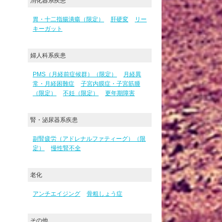
消化器系疾患
胃・十二指腸潰瘍（限定）
肝硬変
リー
キーガット
婦人科系疾患
PMS（月経前症候群）（限定）
月経異
常・月経困難症
子宮内膜症・子宮筋腫
（限定）
不妊（限定）
更年期障害
腎・泌尿器系疾患
副腎疲労（アドレナルファティーグ）（限
定）
慢性腎不全
老化
アンチエイジング
骨粗しょう症
その他