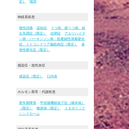
定）
喘息
神経系疾患
慢性頭痛
認知症
うつ病、躁うつ病、統
合失調症（限定）
自閉症
アルツハイマ
―病・パーキンソン病・筋萎縮性側索硬化
症、ミトコンドリア脳筋肉症（限定）
多
発性硬化症（限定）
感染症・急性炎症
感染症（限定）
口内炎
ホルモン異常・代謝疾患
更年期障害
甲状腺機能低下症（橋本病）
（限定）
糖尿病（限定）
メタボリック
シンドローム