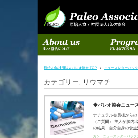
初めての方へ
パレオのプログラム
原始人食/社団法人パレオ協会 TOP
ニュースレターバック
カテゴリー:
リウマチ
◆パレオ協会ニュー
ナチュラル会員様からの
（ご質問） 主人が脳内
の結果、自分自身の食生活
ガン
ニュースレターバック