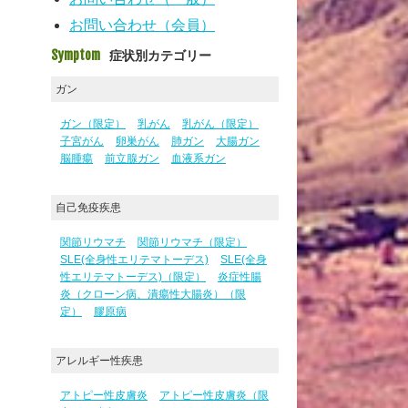
お問い合わせ（会員）
Symptom
症状別カテゴリー
ガン
ガン（限定）
乳がん
乳がん（限定）
子宮がん
卵巣がん
肺ガン
大腸ガン
脳腫瘍
前立腺ガン
血液系ガン
自己免疫疾患
関節リウマチ
関節リウマチ（限定）
SLE(全身性エリテマトーデス)
SLE(全身
性エリテマトーデス)（限定）
炎症性腸
炎（クローン病、潰瘍性大腸炎）（限
定）
膠原病
アレルギー性疾患
アトピー性皮膚炎
アトピー性皮膚炎（限