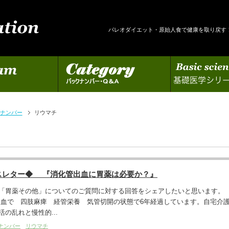
パレオダイエット・原始人食で健康を取り戻す
カテゴリー
基礎医学シリーズの更新
ナンバー
リウマチ
スレター◆ 『消化管出血に胃薬は必要か？』
「胃薬その他」についてのご質問に対する回答をシェアしたいと思います。
出血で 四肢麻痺 経管栄養 気管切開の状態で6年経過しています。自宅介
の乱れと慢性的...
ナンバー
リウマチ