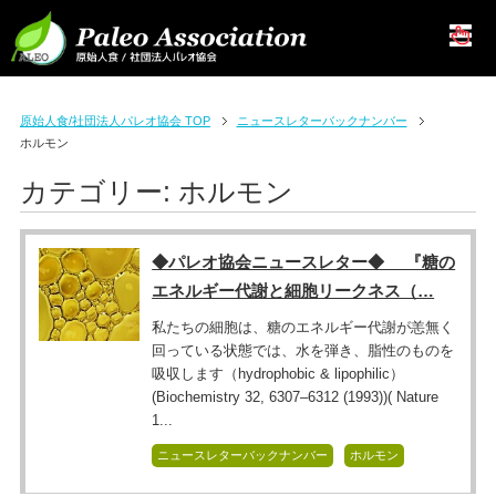
原始人食/社団法人パレオ協会 TOP
ニュースレターバックナンバー
ホルモン
カテゴリー:
ホルモン
◆パレオ協会ニュースレター◆ 『糖の
エネルギー代謝と細胞リークネス（…
私たちの細胞は、糖のエネルギー代謝が恙無く
回っている状態では、水を弾き、脂性のものを
吸収します（hydrophobic & lipophilic）
(Biochemistry 32, 6307–6312 (1993))( Nature
1...
ニュースレターバックナンバー
ホルモン