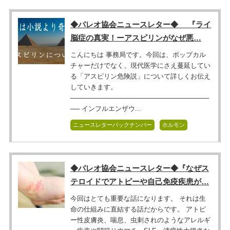
◆パレオ協会ニュースレター◆ 『ライ
脳症の真実！ーアスピリンがなぜ悪…
こんにちは 事務局です。今回は、ポップカル
チャーだけでなく、現代医学にさえ蔓延してい
る「アスピリン危険説」について詳しくお伝え
していきます。
──────────────────────────────
── インフルエンザウ...
ニュースレターバックナンバー
ホルモン
◆パレオ協会ニュースレター◆『なぜス
テロイドでアトピーや自己免疫疾患が…
今回はとても重要な話になります。 それは生
命の仕組みに直結する話だからです。 アトピ
ー性皮膚炎、喘息、虫刺されのようなアレルギ