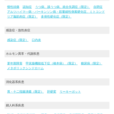
慢性頭痛
認知症
うつ病、躁うつ病、統合失調症（限定）
自閉症
アルツハイマ―病・パーキンソン病・筋萎縮性側索硬化症、ミトコンド
リア脳筋肉症（限定）
多発性硬化症（限定）
感染症・急性炎症
感染症（限定）
口内炎
ホルモン異常・代謝疾患
更年期障害
甲状腺機能低下症（橋本病）（限定）
糖尿病（限定）
メタボリックシンドローム
消化器系疾患
胃・十二指腸潰瘍（限定）
肝硬変
リーキーガット
婦人科系疾患