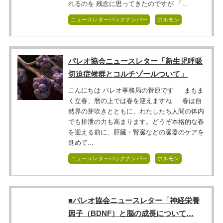
れるのを 残念に思ってきたのですが 「...
ニュースレターバックナンバー
ホルモン
パレオ協会ニュースレター「新生児呼吸
切迫症候群とコルチゾールついて」
こんにちは パレオ事務局の菅原です まもま
く立春、暦の上では春を迎えますね 春は自
然界の芽吹きとともに、わたしたち人間の体内
でも排泄の力も高まります。どうぞ本格的な春
を迎える前に、肝臓・腎臓などの臓器のケアを
進めて...
ニュースレターバックナンバー
ホルモン
■パレオ協会ニュースレター「神経栄養
因子（BDNF）と脳の成長について…