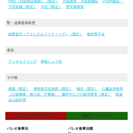
PMS（月経前症候群）（限定）
月経異常・月経困難症
子宮内膜症・
子宮筋腫（限定）
不妊（限定）
更年期障害
腎・泌尿器系疾患
副腎疲労（アドレナルファティーグ）（限定）
慢性腎不全
老化
アンチエイジング
骨粗しょう症
その他
痛風（限定）
慢性疲労症候群（限定）
喘息（限定）
心臓血管疾患
（心筋梗塞、狭心症、不整脈）、脳卒中などの血管障害（限定）
医薬
品の副作用
パレオのプログラム
無料コンテンツ
パレオ食事法
パレオ食事法概