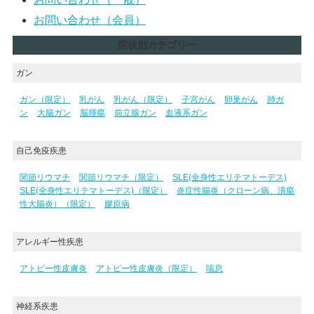
お問い合わせ（会員）
症状別カテゴリー
ガン
ガン（限定）
乳がん
乳がん（限定）
子宮がん
卵巣がん
肺ガ
ン
大腸ガン
脳腫瘍
前立腺ガン
血液系ガン
自己免疫疾患
関節リウマチ
関節リウマチ（限定）
SLE(全身性エリテマトーデス)
SLE(全身性エリテマトーデス)（限定）
炎症性腸炎（クローン病、潰瘍
性大腸炎）（限定）
膠原病
アレルギー性疾患
アトピー性皮膚炎
アトピー性皮膚炎（限定）
喘息
神経系疾患