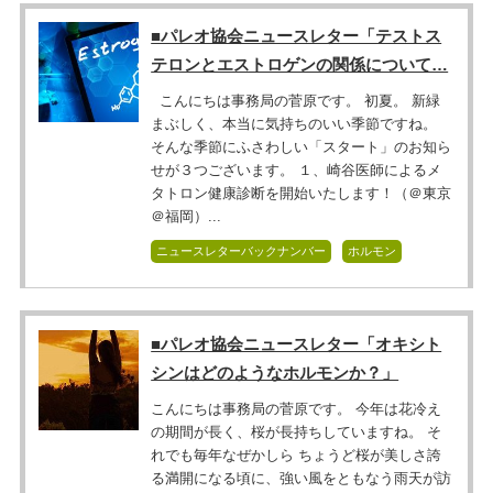
■パレオ協会ニュースレター「テストス
テロンとエストロゲンの関係について…
こんにちは事務局の菅原です。 初夏。 新緑
まぶしく、本当に気持ちのいい季節ですね。
そんな季節にふさわしい「スタート」のお知ら
せが３つございます。 １、崎谷医師によるメ
タトロン健康診断を開始いたします！（＠東京
＠福岡）...
ニュースレターバックナンバー
ホルモン
■パレオ協会ニュースレター「オキシト
シンはどのようなホルモンか？」
こんにちは事務局の菅原です。 今年は花冷え
の期間が長く、桜が長持ちしていますね。 そ
れでも毎年なぜかしら ちょうど桜が美しさ誇
る満開になる頃に、強い風をともなう雨天が訪