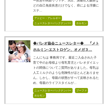
ー疾患や関節リウマチ、SLE、潰瘍性大腸炎な
どの自己免疫疾患だけでなく、癌による浮腫に
ステ...
アトピー・アレルギー
ニュースレターバックナンバー
ホルモン
◆パレオ協会ニュースレター◆ 『メト
ホルミン-エストロゲン、オメガ３…
こんにちは 事務局です。最近ご入会された子
育て中のお母様より母乳育児とパレオダイエッ
トの関係についてご質問がありました。母乳は
人工ミルクのような危険性がほとんどありませ
ん。しかし、母親の状態がすべて反映されるた
め、母親のライフスタイルが...
ニュースレターバックナンバー
プーファ
ホルモン