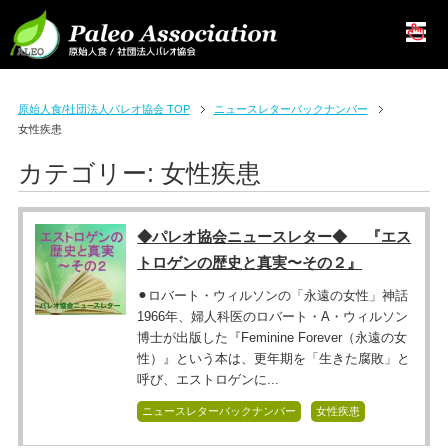
原始人食/社団法人パレオ協会 TOP
ニュースレターバックナンバー
女性疾患
カテゴリー:
女性疾患
◆パレオ協会ニュースレター◆ 『エス
トロゲンの歴史と真実〜その２』
⚫︎ロバート・ウィルソンの「永遠の女性」神話
1966年、婦人科医のロバート・A・ウィルソン
博士が出版した『Feminine Forever（永遠の女
性）』という本は、更年期を「生きた腐敗」と
呼び、エストロゲンに...
ニュースレターバックナンバー
女性疾患