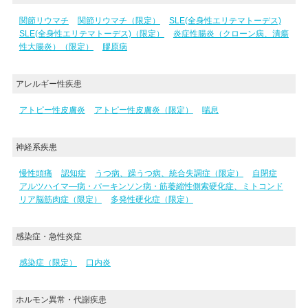
関節リウマチ
関節リウマチ（限定）
SLE(全身性エリテマトーデス)
SLE(全身性エリテマトーデス)（限定）
炎症性腸炎（クローン病、潰瘍
性大腸炎）（限定）
膠原病
アレルギー性疾患
アトピー性皮膚炎
アトピー性皮膚炎（限定）
喘息
神経系疾患
慢性頭痛
認知症
うつ病、躁うつ病、統合失調症（限定）
自閉症
アルツハイマ―病・パーキンソン病・筋萎縮性側索硬化症、ミトコンド
リア脳筋肉症（限定）
多発性硬化症（限定）
感染症・急性炎症
感染症（限定）
口内炎
ホルモン異常・代謝疾患