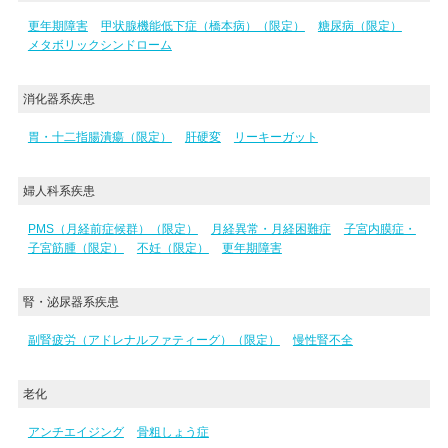
更年期障害
甲状腺機能低下症（橋本病）（限定）
糖尿病（限定）
メタボリックシンドローム
消化器系疾患
胃・十二指腸潰瘍（限定）
肝硬変
リーキーガット
婦人科系疾患
PMS（月経前症候群）（限定）
月経異常・月経困難症
子宮内膜症・
子宮筋腫（限定）
不妊（限定）
更年期障害
腎・泌尿器系疾患
副腎疲労（アドレナルファティーグ）（限定）
慢性腎不全
老化
アンチエイジング
骨粗しょう症