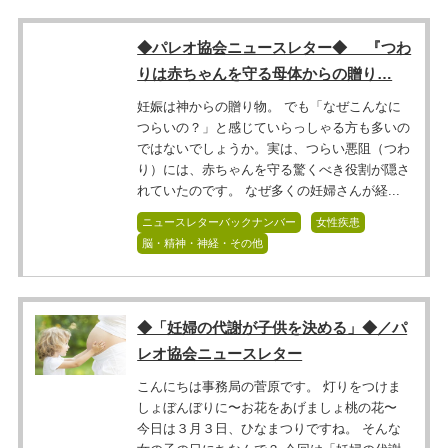
◆パレオ協会ニュースレター◆ 『つわ
りは赤ちゃんを守る母体からの贈り…
妊娠は神からの贈り物。 でも「なぜこんなに
つらいの？」と感じていらっしゃる方も多いの
ではないでしょうか。実は、つらい悪阻（つわ
り）には、赤ちゃんを守る驚くべき役割が隠さ
れていたのです。 なぜ多くの妊婦さんが経...
ニュースレターバックナンバー
女性疾患
脳・精神・神経・その他
◆「妊婦の代謝が子供を決める」◆／パ
レオ協会ニュースレター
こんにちは事務局の菅原です。 灯りをつけま
しょぼんぼりに〜お花をあげましょ桃の花〜
今日は３月３日、ひなまつりですね。 そんな