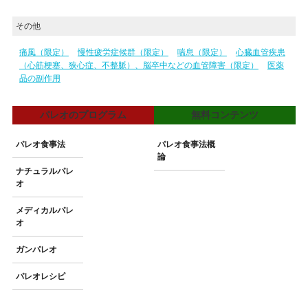
その他
痛風（限定）
慢性疲労症候群（限定）
喘息（限定）
心臓血管疾患
（心筋梗塞、狭心症、不整脈）、脳卒中などの血管障害（限定）
医薬
品の副作用
パレオのプログラム
無料コンテンツ
パレオ食事法
パレオ食事法概
論
ナチュラルパレ
オ
メディカルパレ
オ
ガンパレオ
パレオレシピ