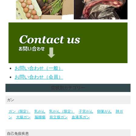
お問い合わせ（一般）
お問い合わせ（会員）
症状別カテゴリー
ガン
ガン（限定）
乳がん
乳がん（限定）
子宮がん
卵巣がん
肺ガ
ン
大腸ガン
脳腫瘍
前立腺ガン
血液系ガン
自己免疫疾患