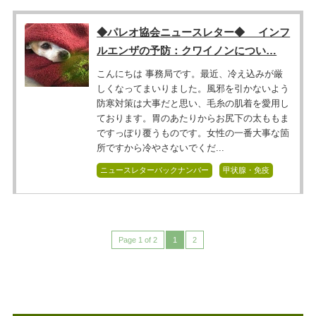
◆パレオ協会ニュースレター◆ インフ
ルエンザの予防：クワイノンについ…
こんにちは 事務局です。最近、冷え込みが厳
しくなってまいりました。風邪を引かないよう
防寒対策は大事だと思い、毛糸の肌着を愛用し
ております。胃のあたりからお尻下の太ももま
ですっぽり覆うものです。女性の一番大事な箇
所ですから冷やさないでくだ...
ニュースレターバックナンバー
甲状腺・免疫
Page 1 of 2
1
2