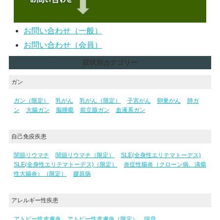
お問い合わせ（一般）
お問い合わせ（会員）
症状別カテゴリー
ガン
ガン（限定）
乳がん
乳がん（限定）
子宮がん
卵巣がん
肺ガ
ン
大腸ガン
脳腫瘍
前立腺ガン
血液系ガン
自己免疫疾患
関節リウマチ
関節リウマチ（限定）
SLE(全身性エリテマトーデス)
SLE(全身性エリテマトーデス)（限定）
炎症性腸炎（クローン病、潰瘍
性大腸炎）（限定）
膠原病
アレルギー性疾患
アトピー性皮膚炎
アトピー性皮膚炎（限定）
喘息