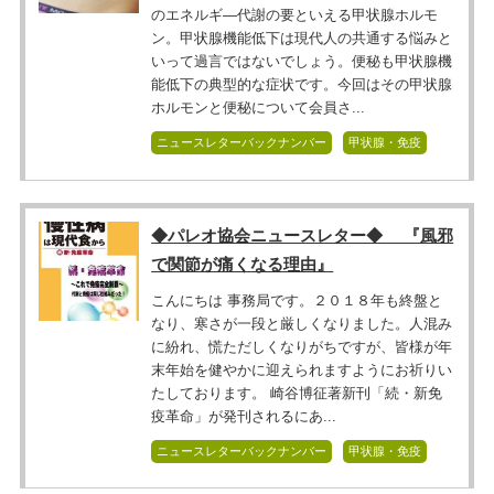
のエネルギ―代謝の要といえる甲状腺ホルモ
ン。甲状腺機能低下は現代人の共通する悩みと
いって過言ではないでしょう。便秘も甲状腺機
能低下の典型的な症状です。今回はその甲状腺
ホルモンと便秘について会員さ...
ニュースレターバックナンバー
甲状腺・免疫
◆パレオ協会ニュースレター◆ 『風邪
で関節が痛くなる理由』
こんにちは 事務局です。２０１８年も終盤と
なり、寒さが一段と厳しくなりました。人混み
に紛れ、慌ただしくなりがちですが、皆様が年
末年始を健やかに迎えられますようにお祈りい
たしております。 崎谷博征著新刊「続・新免
疫革命」が発刊されるにあ...
ニュースレターバックナンバー
甲状腺・免疫