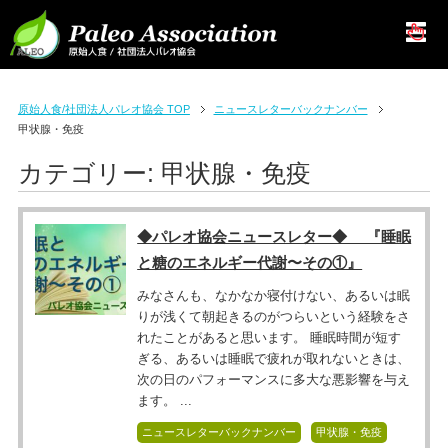
原始人食/社団法人パレオ協会 TOP
ニュースレターバックナンバー
甲状腺・免疫
カテゴリー:
甲状腺・免疫
◆パレオ協会ニュースレター◆ 『睡眠
と糖のエネルギー代謝〜その①』
みなさんも、なかなか寝付けない、あるいは眠
りが浅くて朝起きるのがつらいという経験をさ
れたことがあると思います。 睡眠時間が短す
ぎる、あるいは睡眠で疲れが取れないときは、
次の日のパフォーマンスに多大な悪影響を与え
ます。 ...
ニュースレターバックナンバー
甲状腺・免疫