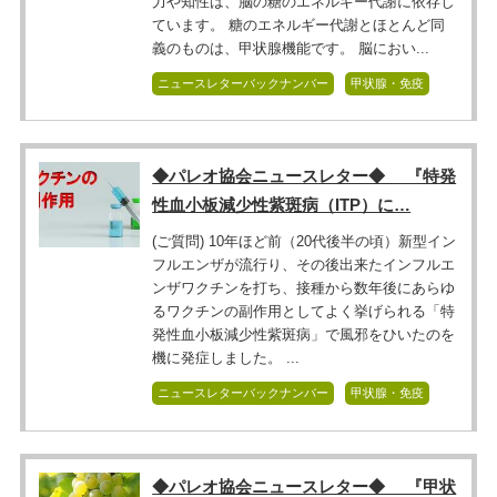
力や知性は、脳の糖のエネルギー代謝に依存し
ています。 糖のエネルギー代謝とほとんど同
義のものは、甲状腺機能です。 脳におい...
ニュースレターバックナンバー
甲状腺・免疫
◆パレオ協会ニュースレター◆ 『特発
性血小板減少性紫斑病（ITP）に…
(ご質問) 10年ほど前（20代後半の頃）新型イン
フルエンザが流行り、その後出来たインフルエ
ンザワクチンを打ち、接種から数年後にあらゆ
るワクチンの副作用としてよく挙げられる「特
発性血小板減少性紫斑病」で風邪をひいたのを
機に発症しました。 ...
ニュースレターバックナンバー
甲状腺・免疫
◆パレオ協会ニュースレター◆ 『甲状