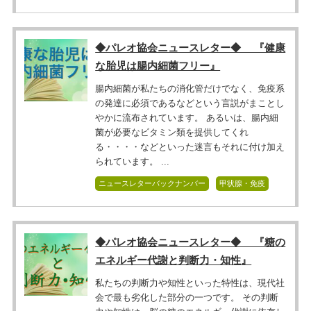
◆パレオ協会ニュースレター◆ 『健康
な胎児は腸内細菌フリー』
腸内細菌が私たちの消化管だけでなく、免疫系
の発達に必須であるなどという言説がまことし
やかに流布されています。 あるいは、腸内細
菌が必要なビタミン類を提供してくれ
る・・・・などといった迷言もそれに付け加え
られています。 ...
ニュースレターバックナンバー
甲状腺・免疫
◆パレオ協会ニュースレター◆ 『糖の
エネルギー代謝と判断力・知性』
私たちの判断力や知性といった特性は、現代社
会で最も劣化した部分の一つです。 その判断