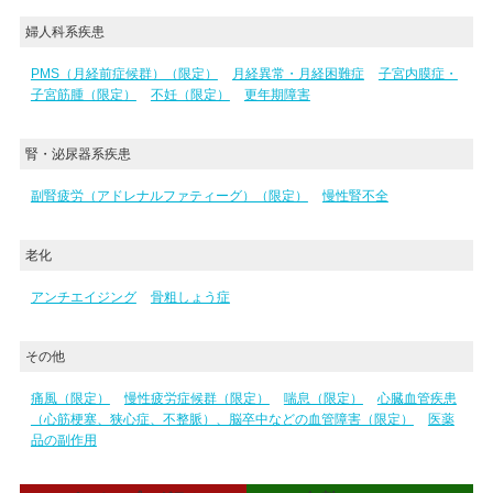
婦人科系疾患
PMS（月経前症候群）（限定）
月経異常・月経困難症
子宮内膜症・
子宮筋腫（限定）
不妊（限定）
更年期障害
腎・泌尿器系疾患
副腎疲労（アドレナルファティーグ）（限定）
慢性腎不全
老化
アンチエイジング
骨粗しょう症
その他
痛風（限定）
慢性疲労症候群（限定）
喘息（限定）
心臓血管疾患
（心筋梗塞、狭心症、不整脈）、脳卒中などの血管障害（限定）
医薬
品の副作用