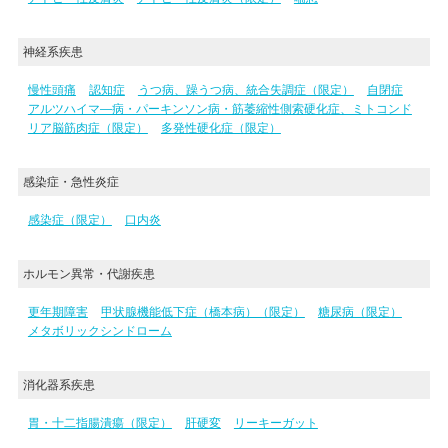
神経系疾患
慢性頭痛
認知症
うつ病、躁うつ病、統合失調症（限定）
自閉症
アルツハイマ―病・パーキンソン病・筋萎縮性側索硬化症、ミトコンド
リア脳筋肉症（限定）
多発性硬化症（限定）
感染症・急性炎症
感染症（限定）
口内炎
ホルモン異常・代謝疾患
更年期障害
甲状腺機能低下症（橋本病）（限定）
糖尿病（限定）
メタボリックシンドローム
消化器系疾患
胃・十二指腸潰瘍（限定）
肝硬変
リーキーガット