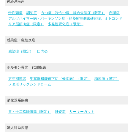
神経系疾患
慢性頭痛
認知症
うつ病、躁うつ病、統合失調症（限定）
自閉症
アルツハイマ―病・パーキンソン病・筋萎縮性側索硬化症、ミトコンド
リア脳筋肉症（限定）
多発性硬化症（限定）
感染症・急性炎症
感染症（限定）
口内炎
ホルモン異常・代謝疾患
更年期障害
甲状腺機能低下症（橋本病）（限定）
糖尿病（限定）
メタボリックシンドローム
消化器系疾患
胃・十二指腸潰瘍（限定）
肝硬変
リーキーガット
婦人科系疾患