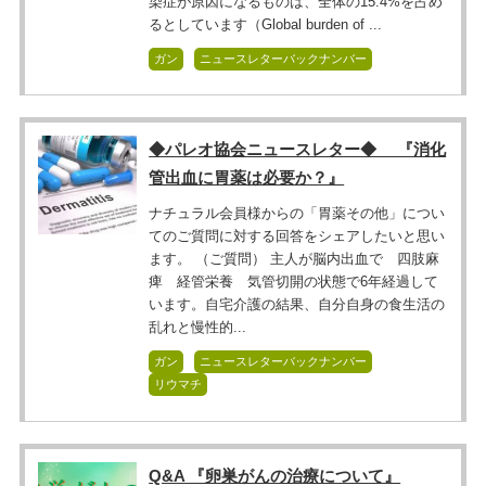
染症が原因になるものは、全体の15.4%を占め
るとしています（Global burden of ...
ガン
ニュースレターバックナンバー
◆パレオ協会ニュースレター◆ 『消化
管出血に胃薬は必要か？』
ナチュラル会員様からの「胃薬その他」につい
てのご質問に対する回答をシェアしたいと思い
ます。 （ご質問） 主人が脳内出血で 四肢麻
痺 経管栄養 気管切開の状態で6年経過して
います。自宅介護の結果、自分自身の食生活の
乱れと慢性的...
ガン
ニュースレターバックナンバー
リウマチ
Q&A 『卵巣がんの治療について』