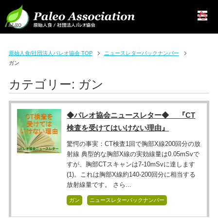
原始人食/社団法人パレオ協会 TOP
ニュースレターバックナンバー
ガン
カテゴリー:
ガン
◆パレオ協会ニュースレター◆ 『CT
検査を受けてはいけない理由』
驚愕の事実：CT検査1回で胸部X線200回分の放
射線 典型的な胸部X線の実効線量は0.05mSvで
すが、胸部CTスキャンは7-10mSvに達します
(1)。これは胸部X線約140-200回分に相当する
放射線量です。 さら...
ガン
ニュースレターバックナンバー