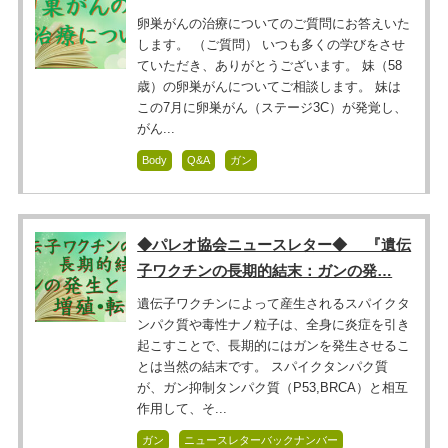
卵巣がんの治療についてのご質問にお答えいた
します。 （ご質問） いつも多くの学びをさせ
ていただき、ありがとうございます。 妹（58
歳）の卵巣がんについてご相談します。 妹は
この7月に卵巣がん（ステージ3C）が発覚し、
がん...
Body
Q&A
ガン
◆パレオ協会ニュースレター◆ 『遺伝
子ワクチンの長期的結末：ガンの発…
遺伝子ワクチンによって産生されるスパイクタ
ンパク質や毒性ナノ粒子は、全身に炎症を引き
起こすことで、長期的にはガンを発生させるこ
とは当然の結末です。 スパイクタンパク質
が、ガン抑制タンパク質（P53,BRCA）と相互
作用して、そ...
ガン
ニュースレターバックナンバー