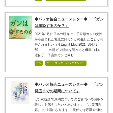
◆パレオ協会ニュースレター◆ 『ガン
は感染するのか？』
2021年1月に日本の研究で、子宮頸ガンの女性
から産まれた乳児に肺ガンが発生したことが報
告されました（N Engl J Med 2021; 384:42-
50）。 この肺ガン組織を調べると母親由来の
遺伝子、子宮頸ガンと同じ...
ガン
ニュースレターバックナンバー
◆パレオ協会ニュースレター◆ 『ガン
発症までの期間について』
ガン発症まで期間についてのご質問への回答を
詳しくお伝えしたいと思います。 （ご質問内
容） お世話になります。 現代では呼吸や消化