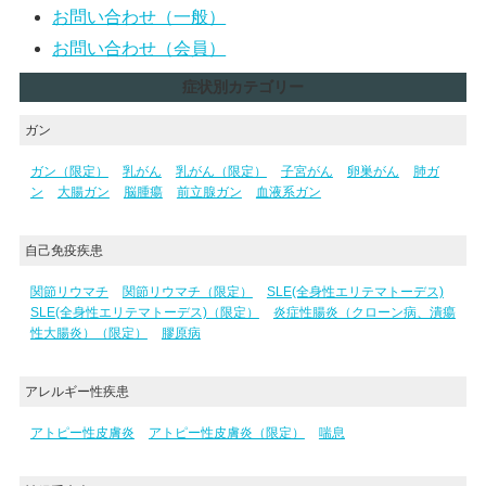
お問い合わせ（一般）
お問い合わせ（会員）
症状別カテゴリー
ガン
ガン（限定）
乳がん
乳がん（限定）
子宮がん
卵巣がん
肺ガ
ン
大腸ガン
脳腫瘍
前立腺ガン
血液系ガン
自己免疫疾患
関節リウマチ
関節リウマチ（限定）
SLE(全身性エリテマトーデス)
SLE(全身性エリテマトーデス)（限定）
炎症性腸炎（クローン病、潰瘍
性大腸炎）（限定）
膠原病
アレルギー性疾患
アトピー性皮膚炎
アトピー性皮膚炎（限定）
喘息