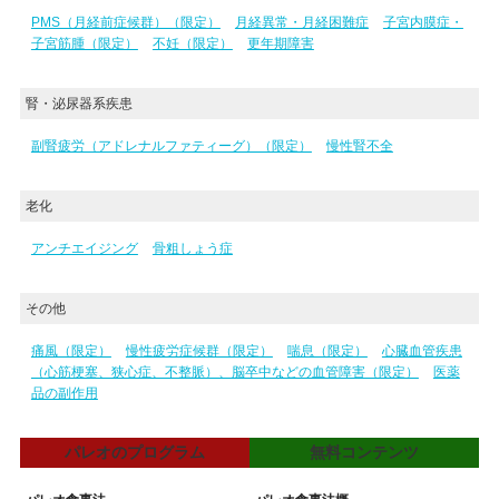
PMS（月経前症候群）（限定）
月経異常・月経困難症
子宮内膜症・
子宮筋腫（限定）
不妊（限定）
更年期障害
腎・泌尿器系疾患
副腎疲労（アドレナルファティーグ）（限定）
慢性腎不全
老化
アンチエイジング
骨粗しょう症
その他
痛風（限定）
慢性疲労症候群（限定）
喘息（限定）
心臓血管疾患
（心筋梗塞、狭心症、不整脈）、脳卒中などの血管障害（限定）
医薬
品の副作用
パレオのプログラム
無料コンテンツ