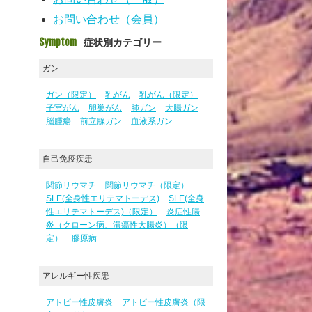
お問い合わせ（会員）
Symptom
症状別カテゴリー
ガン
ガン（限定）
乳がん
乳がん（限定）
子宮がん
卵巣がん
肺ガン
大腸ガン
脳腫瘍
前立腺ガン
血液系ガン
自己免疫疾患
関節リウマチ
関節リウマチ（限定）
SLE(全身性エリテマトーデス)
SLE(全身
性エリテマトーデス)（限定）
炎症性腸
炎（クローン病、潰瘍性大腸炎）（限
定）
膠原病
アレルギー性疾患
アトピー性皮膚炎
アトピー性皮膚炎（限