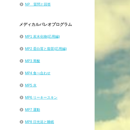
NP 質問と回答
メディカルパレオプログラム
MP1 炭水化物(応用編)
MP2 蛋白質と脂質(応用編)
MP3 胃酸
MP4 食べ合わせ
MP5 水
MP6 リーキースキン
MP7 運動
MP8 日光浴と睡眠