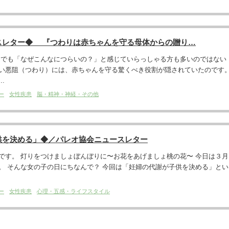
スレター◆ 『つわりは赤ちゃんを守る母体からの贈り…
 でも「なぜこんなにつらいの？」と感じていらっしゃる方も多いのではない
い悪阻（つわり）には、赤ちゃんを守る驚くべき役割が隠されていたのです
.
ー
女性疾患
脳・精神・神経・その他
供を決める」◆／パレオ協会ニュースレター
です。 灯りをつけましょぼんぼりに〜お花をあげましょ桃の花〜 今日は３月
。 そんな女の子の日にちなんで？ 今回は「妊婦の代謝が子供を決める」とい
ー
女性疾患
心理・五感・ライフスタイル