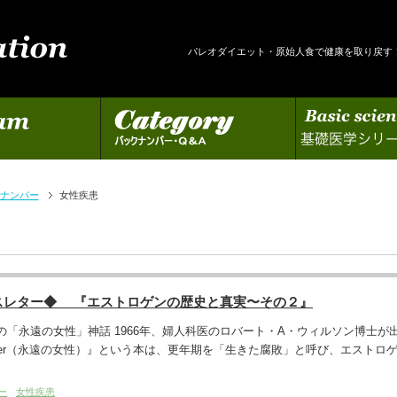
パレオダイエット・原始人食で健康を取り戻す
カテゴリー
基礎医学シリーズの更新
ナンバー
女性疾患
スレター◆ 『エストロゲンの歴史と真実〜その２』
の「永遠の女性」神話 1966年、婦人科医のロバート・A・ウィルソン博士が
Forever（永遠の女性）』という本は、更年期を「生きた腐敗」と呼び、エストロ
ー
女性疾患