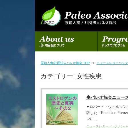
初めての方へ
パレオのプログラム
原始人食/社団法人パレオ協会 TOP
ニュースレターバック
カテゴリー:
女性疾患
◆パレオ協会ニュー
⚫︎ロバート・ウィルソン
版した『Feminine 
ンに...
ニュースレターバックナンバ