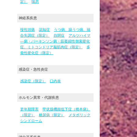
定）
喘息
神経系疾患
慢性頭痛
認知症
うつ病、躁うつ病、統
合失調症（限定）
自閉症
アルツハイマ
―病・パーキンソン病・筋萎縮性側索硬化
症、ミトコンドリア脳筋肉症（限定）
多
発性硬化症（限定）
感染症・急性炎症
感染症（限定）
口内炎
ホルモン異常・代謝疾患
更年期障害
甲状腺機能低下症（橋本病）
（限定）
糖尿病（限定）
メタボリック
シンドローム