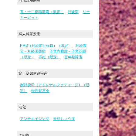
消化器系疾患
胃・十二指腸潰瘍（限定）
肝硬変
リー
キーガット
婦人科系疾患
PMS（月経前症候群）（限定）
月経異
常・月経困難症
子宮内膜症・子宮筋腫
（限定）
不妊（限定）
更年期障害
腎・泌尿器系疾患
副腎疲労（アドレナルファティーグ）（限
定）
慢性腎不全
老化
アンチエイジング
骨粗しょう症
その他