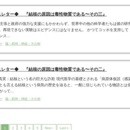
スレター◆ 『結核の原因は毒性物質である〜その三』
ホの主張と政府の強力な支援にもかかわらず、世界中の他の科学者たちは彼の研
。再現できない実験はエビデンスにはなりません。 かつてコッホを支持して
ス...
ー
脳・精神・神経・その他
スレター◆ 『結核の原因は毒性物質である〜その二』
た真実：結核という名の巨大な詐欺 現代医学の基礎とされる「病原体仮説（感
とも言える結核という病気の歴史を辿ると、一般に信じられている物語とは
って...
ー
脳・精神・神経・その他
1
2
3
4
5
Next ›
Last »