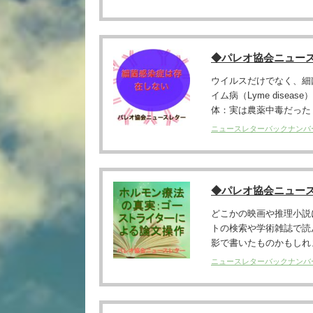
◆パレオ協会ニュー
ウイルスだけでなく、細
イム病（Lyme dis
体：実は農薬中毒だった？
ニュースレターバックナンバ
◆パレオ協会ニュー
どこかの映画や推理小説
トの検索や学術雑誌で読
影で書いたものかもしれませ
ニュースレターバックナンバ