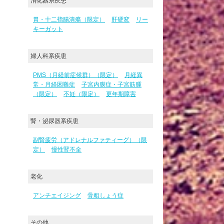
消化器系疾患
胃・十二指腸潰瘍（限定）
肝硬変
リー
キーガット
婦人科系疾患
PMS（月経前症候群）（限定）
月経異
常・月経困難症
子宮内膜症・子宮筋腫
（限定）
不妊（限定）
更年期障害
腎・泌尿器系疾患
副腎疲労（アドレナルファティーグ）（限
定）
慢性腎不全
老化
アンチエイジング
骨粗しょう症
その他