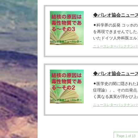
◆パレオ協会ニュー
⚫︎科学界の反発 コッ
を再現できませんでした
いたドイツ人外科医エルン
ニュースレターバックナンバ
◆パレオ協会ニュー
⚫︎医学史の闇に隠され
症理論）」。その出発点
く異なる真実が浮かび上が
ニュースレターバックナンバ
Page 1 of 13