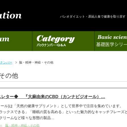
パレオダイエット・原始人食で健康を取り戻す
カテゴリー
基礎医学シリーズの更新
ナンバー
脳・精神・神経・その他
その他
スレター◆ 『大麻由来のCBD（カンナビジオール）…
ジオール)は「天然の健康サプリメント」として世界中で注目を集めています。
ラックスできる」「睡眠の質を高める」といった魅力的なキャッチフレーズ
リームなど様々な形態の製品...
ー
脳・精神・神経・その他