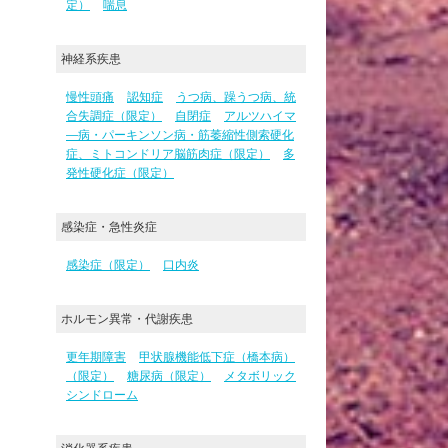
定）
喘息
神経系疾患
慢性頭痛
認知症
うつ病、躁うつ病、統
合失調症（限定）
自閉症
アルツハイマ
―病・パーキンソン病・筋萎縮性側索硬化
症、ミトコンドリア脳筋肉症（限定）
多
発性硬化症（限定）
感染症・急性炎症
感染症（限定）
口内炎
ホルモン異常・代謝疾患
更年期障害
甲状腺機能低下症（橋本病）
（限定）
糖尿病（限定）
メタボリック
シンドローム