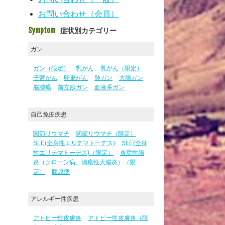
お問い合わせ（会員）
Symptom
症状別カテゴリー
ガン
ガン（限定）
乳がん
乳がん（限定）
子宮がん
卵巣がん
肺ガン
大腸ガン
脳腫瘍
前立腺ガン
血液系ガン
自己免疫疾患
関節リウマチ
関節リウマチ（限定）
SLE(全身性エリテマトーデス)
SLE(全身
性エリテマトーデス)（限定）
炎症性腸
炎（クローン病、潰瘍性大腸炎）（限
定）
膠原病
アレルギー性疾患
アトピー性皮膚炎
アトピー性皮膚炎（限