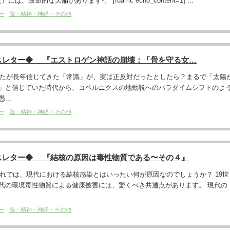
は、致命的な欠陥があります⁶。 [fuamc echo_content=1] ...
ー
脳・精神・神経・その他
スレター◆ 『エストロゲン神話の崩壊：「骨を守る女…
あなたが長年信じてきた「常識」が、実は正反対だったとしたら？まるで「太陽
」と信じていた時代から、コペルニクスの地動説へのパラダイムシフトのよ
..
ー
脳・精神・神経・その他
スレター◆ 『結核の原因は毒性物質である〜その４』
それでは、現代における結核感染とはいったい何が原因なのでしょうか？ 19世
代の環境毒性物質による健康被害には、驚くべき共通点があります。 現代の
ー
脳・精神・神経・その他