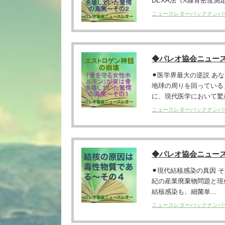
DEXA法（X線骨密度測定）に
ニュースレターバックナンバ
◆パレオ協会ニュー
⚫︎医学界最大の逆説 
地球の周りを回っている
に、現代医学において驚愚.
ニュースレターバックナンバ
◆パレオ協会ニュー
⚫︎現代結核感染の真因 
紀の産業廃棄物問題と現
結核感染も、細菌単...
ニュースレターバックナンバ