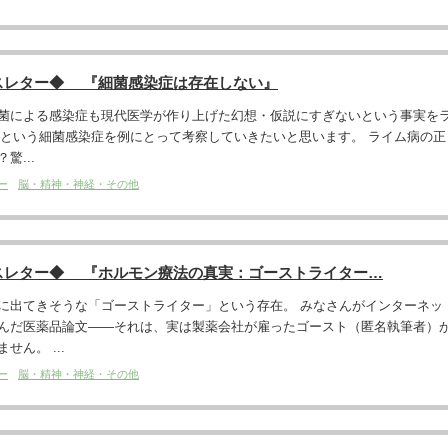
スレター◆ 『細菌感染症は存在しない』
菌による感染症も現代医学が作り上げた幻想・仮説にすぎないという事実を
ease）という細菌感染症を例にとって考察していきたいと思います。 ライム病の正
驚...
ー
脳・精神・神経・その他
スレター◆ 『ホルモン療法の真実：ゴーストライター…
に出てきそうな「ゴーストライター」という存在。 みなさんがインターネッ
んだ医薬品論文――それは、実は製薬会社が雇ったゴースト（匿名執筆者）
ん。 ...
ー
脳・精神・神経・その他