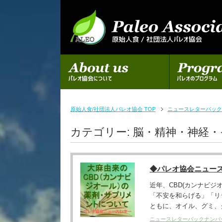
初めての方へ
パレオのプログラム
原始人食/社団法人パレオ協会 TOP
ニュースレターバック
カテゴリー:
脳・精神・神経・
◆パレオ協会ニュー
近年、CBD(カンナビ
「不安を和らげる」「リ
ともに、オイル、グミ、ク
ニュースレターバックナンバ