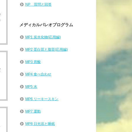
NP 質問と回答
を
さ
メディカルパレオプログラム
MP1 炭水化物(応用編)
MP2 蛋白質と脂質(応用編)
MP3 胃酸
実
MP4 食べ合わせ
MP5 水
MP6 リーキースキン
MP7 運動
MP8 日光浴と睡眠
る