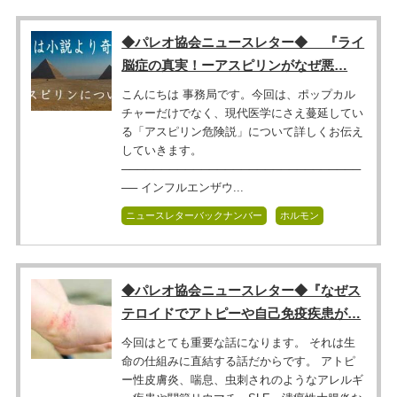
◆パレオ協会ニュースレター◆ 『ライ
脳症の真実！ーアスピリンがなぜ悪…
こんにちは 事務局です。今回は、ポップカル
チャーだけでなく、現代医学にさえ蔓延してい
る「アスピリン危険説」について詳しくお伝え
していきます。
──────────────────────────────
── インフルエンザウ...
ニュースレターバックナンバー
ホルモン
◆パレオ協会ニュースレター◆『なぜス
テロイドでアトピーや自己免疫疾患が…
今回はとても重要な話になります。 それは生
命の仕組みに直結する話だからです。 アトピ
ー性皮膚炎、喘息、虫刺されのようなアレルギ