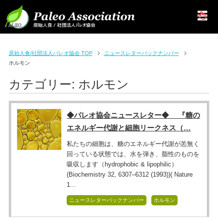
原始人食/社団法人パレオ協会 TOP
ニュースレターバックナンバー
ホルモン
カテゴリー:
ホルモン
◆パレオ協会ニュースレター◆ 『糖の
エネルギー代謝と細胞リークネス（…
私たちの細胞は、糖のエネルギー代謝が恙無く
回っている状態では、水を弾き、脂性のものを
吸収します（hydrophobic & lipophilic）
(Biochemistry 32, 6307–6312 (1993))( Nature
1...
ニュースレターバックナンバー
ホルモン