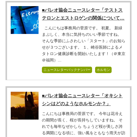
■パレオ協会ニュースレター「テストス
テロンとエストロゲンの関係について…
こんにちは事務局の菅原です。 初夏。 新緑
まぶしく、本当に気持ちのいい季節ですね。
そんな季節にふさわしい「スタート」のお知ら
せが３つございます。 １、崎谷医師によるメ
タトロン健康診断を開始いたします！（＠東京
＠福岡）...
ニュースレターバックナンバー
ホルモン
■パレオ協会ニュースレター「オキシト
シンはどのようなホルモンか？」
こんにちは事務局の菅原です。 今年は花冷え
の期間が長く、桜が長持ちしていますね。 そ
れでも毎年なぜかしら ちょうど桜が美しさ誇
る満開になる頃に、強い風をともなう雨天が訪