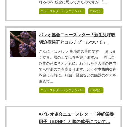
れるのを 残念に思ってきたのですが 「...
ニュースレターバックナンバー
ホルモン
パレオ協会ニュースレター「新生児呼吸
切迫症候群とコルチゾールついて」
こんにちは パレオ事務局の菅原です まもま
く立春、暦の上では春を迎えますね 春は自
然界の芽吹きとともに、わたしたち人間の体内
でも排泄の力も高まります。どうぞ本格的な春
を迎える前に、肝臓・腎臓などの臓器のケアを
進めて...
ニュースレターバックナンバー
ホルモン
■パレオ協会ニュースレター「神経栄養
因子（BDNF）と脳の成長について…