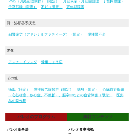
PMS（月経前症候群）（限定）
月経異常・月経困難症
子宮内膜症・
子宮筋腫（限定）
不妊（限定）
更年期障害
腎・泌尿器系疾患
副腎疲労（アドレナルファティーグ）（限定）
慢性腎不全
老化
アンチエイジング
骨粗しょう症
その他
痛風（限定）
慢性疲労症候群（限定）
喘息（限定）
心臓血管疾患
（心筋梗塞、狭心症、不整脈）、脳卒中などの血管障害（限定）
医薬
品の副作用
パレオのプログラム
無料コンテンツ
パレオ食事法
パレオ食事法概