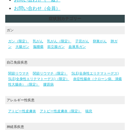
お問い合わせ（会員）
症状別カテゴリー
ガン
ガン（限定）
乳がん
乳がん（限定）
子宮がん
卵巣がん
肺ガ
ン
大腸ガン
脳腫瘍
前立腺ガン
血液系ガン
自己免疫疾患
関節リウマチ
関節リウマチ（限定）
SLE(全身性エリテマトーデス)
SLE(全身性エリテマトーデス)（限定）
炎症性腸炎（クローン病、潰瘍
性大腸炎）（限定）
膠原病
アレルギー性疾患
アトピー性皮膚炎
アトピー性皮膚炎（限定）
喘息
神経系疾患