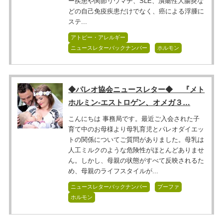
ー疾患や関節リウマチ、SLE、潰瘍性大腸炎な
どの自己免疫疾患だけでなく、癌による浮腫に
ステ...
アトピー・アレルギー
ニュースレターバックナンバー
ホルモン
◆パレオ協会ニュースレター◆ 『メト
ホルミン-エストロゲン、オメガ３…
こんにちは 事務局です。最近ご入会された子
育て中のお母様より母乳育児とパレオダイエッ
トの関係についてご質問がありました。母乳は
人工ミルクのような危険性がほとんどありませ
ん。しかし、母親の状態がすべて反映されるた
め、母親のライフスタイルが...
ニュースレターバックナンバー
プーファ
ホルモン