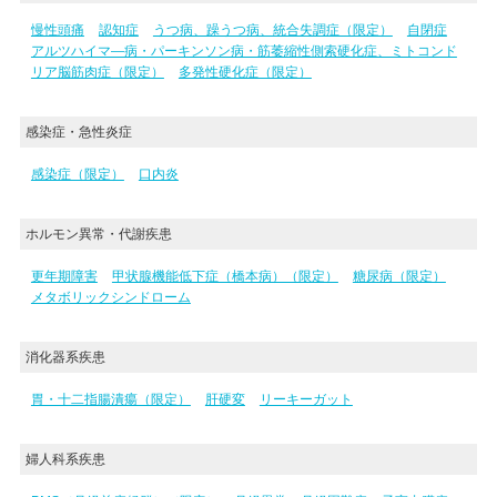
慢性頭痛
認知症
うつ病、躁うつ病、統合失調症（限定）
自閉症
アルツハイマ―病・パーキンソン病・筋萎縮性側索硬化症、ミトコンド
リア脳筋肉症（限定）
多発性硬化症（限定）
感染症・急性炎症
感染症（限定）
口内炎
ホルモン異常・代謝疾患
更年期障害
甲状腺機能低下症（橋本病）（限定）
糖尿病（限定）
メタボリックシンドローム
消化器系疾患
胃・十二指腸潰瘍（限定）
肝硬変
リーキーガット
婦人科系疾患