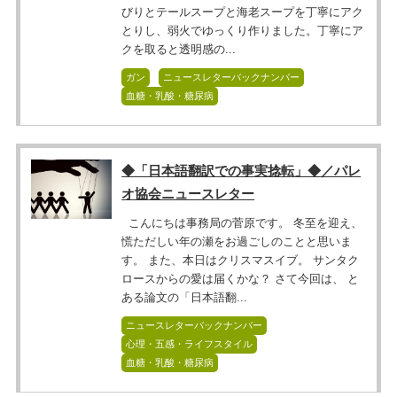
びりとテールスープと海老スープを丁寧にアク
とりし、弱火でゆっくり作りました。丁寧にア
クを取ると透明感の...
ガン
ニュースレターバックナンバー
血糖・乳酸・糖尿病
◆「日本語翻訳での事実捻転」◆／パレ
オ協会ニュースレター
こんにちは事務局の菅原です。 冬至を迎え、
慌ただしい年の瀬をお過ごしのことと思いま
す。 また、本日はクリスマスイブ。 サンタク
ロースからの愛は届くかな？ さて今回は、 と
ある論文の「日本語翻...
ニュースレターバックナンバー
心理・五感・ライフスタイル
血糖・乳酸・糖尿病