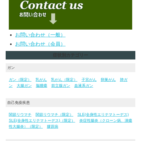
お問い合わせ（一般）
お問い合わせ（会員）
症状別カテゴリー
ガン
ガン（限定）
乳がん
乳がん（限定）
子宮がん
卵巣がん
肺ガ
ン
大腸ガン
脳腫瘍
前立腺ガン
血液系ガン
自己免疫疾患
関節リウマチ
関節リウマチ（限定）
SLE(全身性エリテマトーデス)
SLE(全身性エリテマトーデス)（限定）
炎症性腸炎（クローン病、潰瘍
性大腸炎）（限定）
膠原病