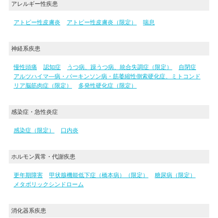
アレルギー性疾患
アトピー性皮膚炎
アトピー性皮膚炎（限定）
喘息
神経系疾患
慢性頭痛
認知症
うつ病、躁うつ病、統合失調症（限定）
自閉症
アルツハイマ―病・パーキンソン病・筋萎縮性側索硬化症、ミトコンド
リア脳筋肉症（限定）
多発性硬化症（限定）
感染症・急性炎症
感染症（限定）
口内炎
ホルモン異常・代謝疾患
更年期障害
甲状腺機能低下症（橋本病）（限定）
糖尿病（限定）
メタボリックシンドローム
消化器系疾患