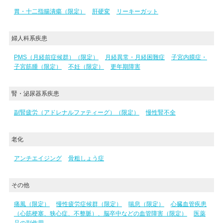
胃・十二指腸潰瘍（限定）
肝硬変
リーキーガット
婦人科系疾患
PMS（月経前症候群）（限定）
月経異常・月経困難症
子宮内膜症・
子宮筋腫（限定）
不妊（限定）
更年期障害
腎・泌尿器系疾患
副腎疲労（アドレナルファティーグ）（限定）
慢性腎不全
老化
アンチエイジング
骨粗しょう症
その他
痛風（限定）
慢性疲労症候群（限定）
喘息（限定）
心臓血管疾患
（心筋梗塞、狭心症、不整脈）、脳卒中などの血管障害（限定）
医薬
品の副作用