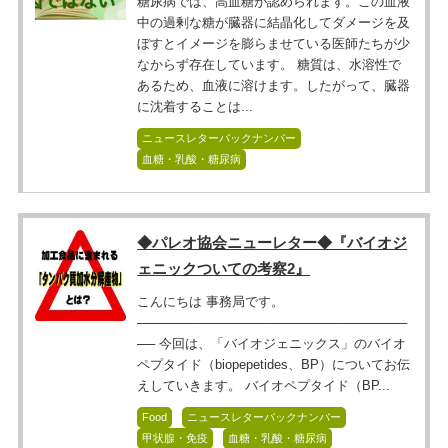
糖尿病では、高血糖が認められます。この血液
中の過剰な糖が臓器に結晶化してダメージを及
ぼすとイメージを膨らませている医師たちが少
なからず存在しています。 糖質は、水溶性で
あるため、血液に溶けます。したがって、臓器
に沈着することは...
ニュースレターバックナンバー
血糖・乳酸・糖尿病
◆パレオ協会ニューレター◆『バイオジ
ェニックついての考察2』
こんにちは 事務局です。
──────────────────────────────
── 今回は、「バイオジェニックス」のバイオ
ペプタイド（biopepetides、BP）についてお伝
えしていきます。 バイオペプタイド（BP...
Food
ニュースレターバックナンバー
甲状腺・免疫
血糖・乳酸・糖尿病