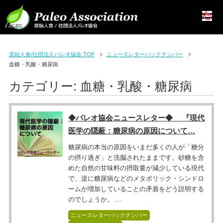
原始人食/社団法人パレオ協会 TOP
ニュースレターバックナンバー
血糖・乳酸・糖尿病
カテゴリー:
血糖・乳酸・糖尿病
◆パレオ協会ニュースレター◆ 『現代
医学の隠蔽：糖尿病の原因について…
糖尿病の本当の原因をいまだ多くの人が「糖分
の摂り過ぎ」と洗脳されたままです。砂糖を含
めた自然の甘味料の摂取量が減少している現代
で、逆に糖尿病などのメタボリック・シンドロ
ームが増加していることの矛盾をどう説明する
のでしょうか。 ...
ニュースレターバックナンバー