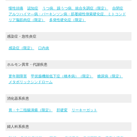
慢性頭痛
認知症
うつ病、躁うつ病、統合失調症（限定）
自閉症
アルツハイマ―病・パーキンソン病・筋萎縮性側索硬化症、ミトコンド
リア脳筋肉症（限定）
多発性硬化症（限定）
感染症・急性炎症
感染症（限定）
口内炎
ホルモン異常・代謝疾患
更年期障害
甲状腺機能低下症（橋本病）（限定）
糖尿病（限定）
メタボリックシンドローム
消化器系疾患
胃・十二指腸潰瘍（限定）
肝硬変
リーキーガット
婦人科系疾患