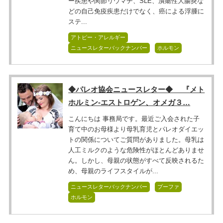
ー疾患や関節リウマチ、SLE、潰瘍性大腸炎な
どの自己免疫疾患だけでなく、癌による浮腫に
ステ...
アトピー・アレルギー
ニュースレターバックナンバー
ホルモン
◆パレオ協会ニュースレター◆ 『メト
ホルミン-エストロゲン、オメガ３…
こんにちは 事務局です。最近ご入会された子
育て中のお母様より母乳育児とパレオダイエッ
トの関係についてご質問がありました。母乳は
人工ミルクのような危険性がほとんどありませ
ん。しかし、母親の状態がすべて反映されるた
め、母親のライフスタイルが...
ニュースレターバックナンバー
プーファ
ホルモン