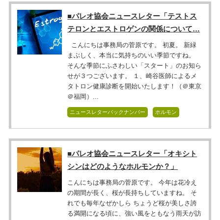
■パレオ協会ニュースレター「テストス
テロンとエストロゲンの関係について…
こんにちは事務局の菅原です。 初夏。 新緑
まぶしく、本当に気持ちのいい季節ですね。
そんな季節にふさわしい「スタート」のお知ら
せが３つございます。 １、崎谷医師によるメ
タトロン健康診断を開始いたします！（＠東京
＠福岡）...
ニュースレターバックナンバー
ホルモン
■パレオ協会ニュースレター「オキシト
シンはどのようなホルモンか？」
こんにちは事務局の菅原です。 今年は花冷え
の期間が長く、桜が長持ちしていますね。 そ
れでも毎年なぜかしら ちょうど桜が美しさ誇
る満開になる頃に、強い風をともなう雨天が訪