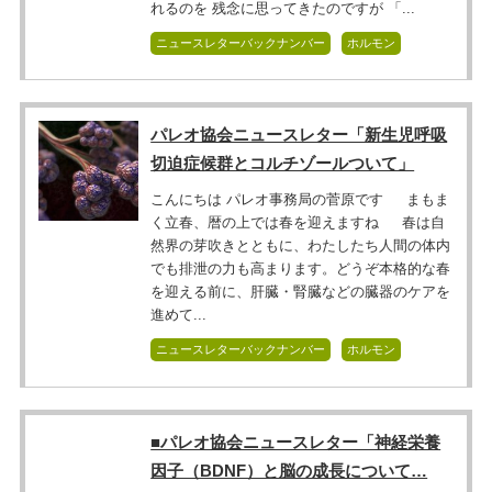
れるのを 残念に思ってきたのですが 「...
ニュースレターバックナンバー
ホルモン
パレオ協会ニュースレター「新生児呼吸
切迫症候群とコルチゾールついて」
こんにちは パレオ事務局の菅原です まもま
く立春、暦の上では春を迎えますね 春は自
然界の芽吹きとともに、わたしたち人間の体内
でも排泄の力も高まります。どうぞ本格的な春
を迎える前に、肝臓・腎臓などの臓器のケアを
進めて...
ニュースレターバックナンバー
ホルモン
■パレオ協会ニュースレター「神経栄養
因子（BDNF）と脳の成長について…