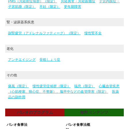
PMS（月経前症候群）（限定）
月経異常・月経困難症
子宮内膜症・
子宮筋腫（限定）
不妊（限定）
更年期障害
腎・泌尿器系疾患
副腎疲労（アドレナルファティーグ）（限定）
慢性腎不全
老化
アンチエイジング
骨粗しょう症
その他
痛風（限定）
慢性疲労症候群（限定）
喘息（限定）
心臓血管疾患
（心筋梗塞、狭心症、不整脈）、脳卒中などの血管障害（限定）
医薬
品の副作用
パレオのプログラム
無料コンテンツ
パレオ食事法
パレオ食事法概