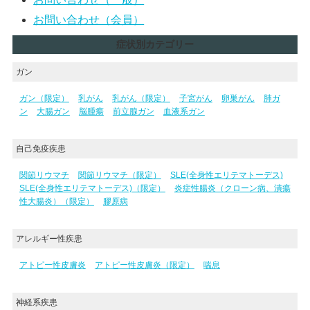
お問い合わせ（会員）
症状別カテゴリー
ガン
ガン（限定）
乳がん
乳がん（限定）
子宮がん
卵巣がん
肺ガ
ン
大腸ガン
脳腫瘍
前立腺ガン
血液系ガン
自己免疫疾患
関節リウマチ
関節リウマチ（限定）
SLE(全身性エリテマトーデス)
SLE(全身性エリテマトーデス)（限定）
炎症性腸炎（クローン病、潰瘍
性大腸炎）（限定）
膠原病
アレルギー性疾患
アトピー性皮膚炎
アトピー性皮膚炎（限定）
喘息
神経系疾患