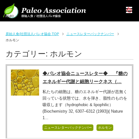
原始人食/社団法人パレオ協会 TOP
ニュースレターバックナンバー
ホルモン
カテゴリー:
ホルモン
◆パレオ協会ニュースレター◆ 『糖の
エネルギー代謝と細胞リークネス（…
私たちの細胞は、糖のエネルギー代謝が恙無く
回っている状態では、水を弾き、脂性のものを
吸収します（hydrophobic & lipophilic）
(Biochemistry 32, 6307–6312 (1993))( Nature
1...
ニュースレターバックナンバー
ホルモン