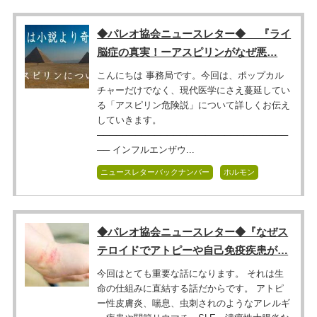
◆パレオ協会ニュースレター◆ 『ライ
脳症の真実！ーアスピリンがなぜ悪…
こんにちは 事務局です。今回は、ポップカル
チャーだけでなく、現代医学にさえ蔓延してい
る「アスピリン危険説」について詳しくお伝え
していきます。
──────────────────────────────
── インフルエンザウ...
ニュースレターバックナンバー
ホルモン
◆パレオ協会ニュースレター◆『なぜス
テロイドでアトピーや自己免疫疾患が…
今回はとても重要な話になります。 それは生
命の仕組みに直結する話だからです。 アトピ
ー性皮膚炎、喘息、虫刺されのようなアレルギ