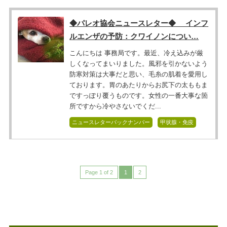
◆パレオ協会ニュースレター◆ インフ
ルエンザの予防：クワイノンについ…
こんにちは 事務局です。最近、冷え込みが厳
しくなってまいりました。風邪を引かないよう
防寒対策は大事だと思い、毛糸の肌着を愛用し
ております。胃のあたりからお尻下の太ももま
ですっぽり覆うものです。女性の一番大事な箇
所ですから冷やさないでくだ...
ニュースレターバックナンバー
甲状腺・免疫
Page 1 of 2
1
2