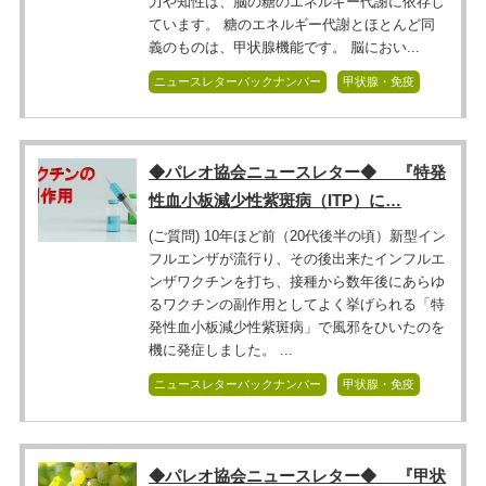
力や知性は、脳の糖のエネルギー代謝に依存し
ています。 糖のエネルギー代謝とほとんど同
義のものは、甲状腺機能です。 脳におい...
ニュースレターバックナンバー
甲状腺・免疫
◆パレオ協会ニュースレター◆ 『特発
性血小板減少性紫斑病（ITP）に…
(ご質問) 10年ほど前（20代後半の頃）新型イン
フルエンザが流行り、その後出来たインフルエ
ンザワクチンを打ち、接種から数年後にあらゆ
るワクチンの副作用としてよく挙げられる「特
発性血小板減少性紫斑病」で風邪をひいたのを
機に発症しました。 ...
ニュースレターバックナンバー
甲状腺・免疫
◆パレオ協会ニュースレター◆ 『甲状