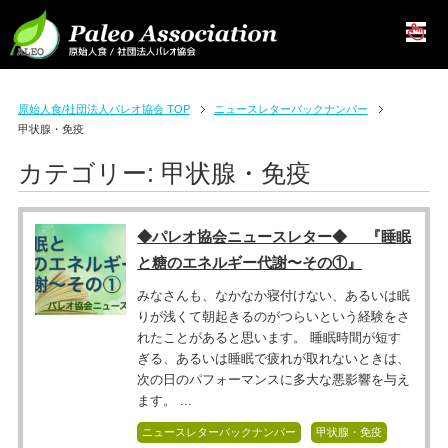
原始人食/社団法人パレオ協会 TOP
ニュースレターバックナンバー
甲状腺・免疫
カテゴリー:
甲状腺・免疫
◆パレオ協会ニュースレター◆ 『睡眠
と糖のエネルギー代謝〜その①』
みなさんも、なかなか寝付けない、あるいは眠
りが浅くて朝起きるのがつらいという経験をさ
れたことがあると思います。 睡眠時間が短す
ぎる、あるいは睡眠で疲れが取れないときは、
次の日のパフォーマンスに多大な悪影響を与え
ます。 ...
ニュースレターバックナンバー
甲状腺・免疫