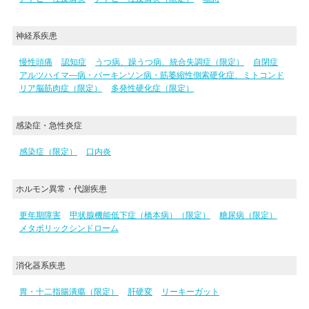
神経系疾患
慢性頭痛
認知症
うつ病、躁うつ病、統合失調症（限定）
自閉症
アルツハイマ―病・パーキンソン病・筋萎縮性側索硬化症、ミトコンド
リア脳筋肉症（限定）
多発性硬化症（限定）
感染症・急性炎症
感染症（限定）
口内炎
ホルモン異常・代謝疾患
更年期障害
甲状腺機能低下症（橋本病）（限定）
糖尿病（限定）
メタボリックシンドローム
消化器系疾患
胃・十二指腸潰瘍（限定）
肝硬変
リーキーガット