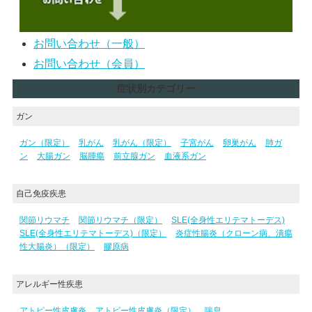
お問い合わせ（一般）
お問い合わせ（会員）
症状別カテゴリー
ガン
ガン（限定）
乳がん
乳がん（限定）
子宮がん
卵巣がん
肺ガ
ン
大腸ガン
脳腫瘍
前立腺ガン
血液系ガン
自己免疫疾患
関節リウマチ
関節リウマチ（限定）
SLE(全身性エリテマトーデス)
SLE(全身性エリテマトーデス)（限定）
炎症性腸炎（クローン病、潰瘍
性大腸炎）（限定）
膠原病
アレルギー性疾患
アトピー性皮膚炎
アトピー性皮膚炎（限定）
喘息