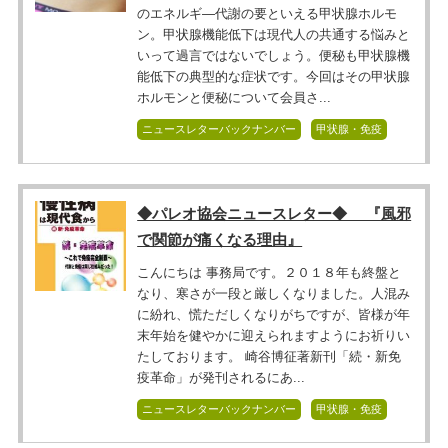
のエネルギ―代謝の要といえる甲状腺ホルモ
ン。甲状腺機能低下は現代人の共通する悩みと
いって過言ではないでしょう。便秘も甲状腺機
能低下の典型的な症状です。今回はその甲状腺
ホルモンと便秘について会員さ...
ニュースレターバックナンバー
甲状腺・免疫
◆パレオ協会ニュースレター◆ 『風邪
で関節が痛くなる理由』
こんにちは 事務局です。２０１８年も終盤と
なり、寒さが一段と厳しくなりました。人混み
に紛れ、慌ただしくなりがちですが、皆様が年
末年始を健やかに迎えられますようにお祈りい
たしております。 崎谷博征著新刊「続・新免
疫革命」が発刊されるにあ...
ニュースレターバックナンバー
甲状腺・免疫