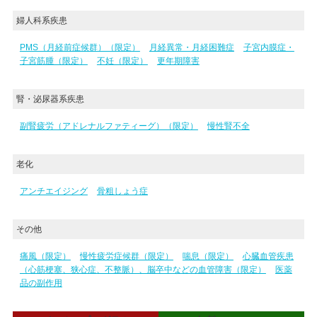
婦人科系疾患
PMS（月経前症候群）（限定）
月経異常・月経困難症
子宮内膜症・
子宮筋腫（限定）
不妊（限定）
更年期障害
腎・泌尿器系疾患
副腎疲労（アドレナルファティーグ）（限定）
慢性腎不全
老化
アンチエイジング
骨粗しょう症
その他
痛風（限定）
慢性疲労症候群（限定）
喘息（限定）
心臓血管疾患
（心筋梗塞、狭心症、不整脈）、脳卒中などの血管障害（限定）
医薬
品の副作用