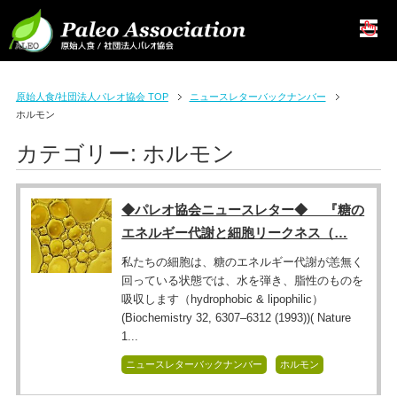
原始人食/社団法人パレオ協会 TOP
ニュースレターバックナンバー
ホルモン
カテゴリー:
ホルモン
◆パレオ協会ニュースレター◆ 『糖の
エネルギー代謝と細胞リークネス（…
私たちの細胞は、糖のエネルギー代謝が恙無く
回っている状態では、水を弾き、脂性のものを
吸収します（hydrophobic & lipophilic）
(Biochemistry 32, 6307–6312 (1993))( Nature
1...
ニュースレターバックナンバー
ホルモン