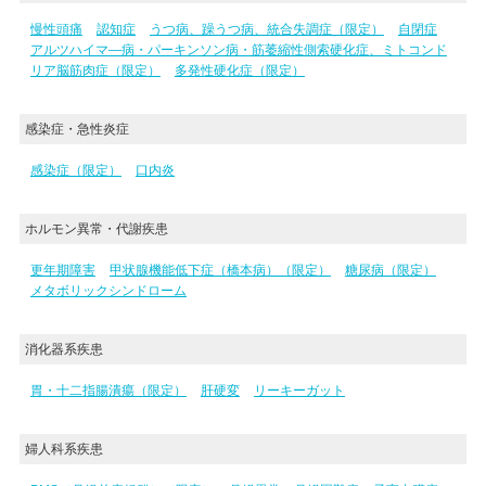
慢性頭痛
認知症
うつ病、躁うつ病、統合失調症（限定）
自閉症
アルツハイマ―病・パーキンソン病・筋萎縮性側索硬化症、ミトコンド
リア脳筋肉症（限定）
多発性硬化症（限定）
感染症・急性炎症
感染症（限定）
口内炎
ホルモン異常・代謝疾患
更年期障害
甲状腺機能低下症（橋本病）（限定）
糖尿病（限定）
メタボリックシンドローム
消化器系疾患
胃・十二指腸潰瘍（限定）
肝硬変
リーキーガット
婦人科系疾患