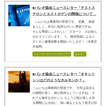
■パレオ協会ニュースレター「テストス
テロンとエストロゲンの関係について…
こんにちは事務局の菅原です。 初夏。 新緑
まぶしく、本当に気持ちのいい季節ですね。
そんな季節にふさわしい「スタート」のお知ら
せが３つございます。 １、崎谷医師によるメ
タトロン健康診断を開始いたします！（＠東京
＠福岡）...
ニュースレターバックナンバー
ホルモン
■パレオ協会ニュースレター「オキシト
シンはどのようなホルモンか？」
こんにちは事務局の菅原です。 今年は花冷え
の期間が長く、桜が長持ちしていますね。 そ
れでも毎年なぜかしら ちょうど桜が美しさ誇
る満開になる頃に、強い風をともなう雨天が訪