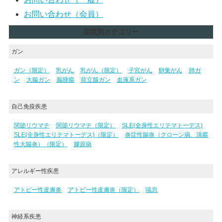
お問い合わせ（会員）
症状別カテゴリー
ガン
ガン（限定）
乳がん
乳がん（限定）
子宮がん
卵巣がん
肺ガ
ン
大腸ガン
脳腫瘍
前立腺ガン
血液系ガン
自己免疫疾患
関節リウマチ
関節リウマチ（限定）
SLE(全身性エリテマトーデス)
SLE(全身性エリテマトーデス)（限定）
炎症性腸炎（クローン病、潰瘍
性大腸炎）（限定）
膠原病
アレルギー性疾患
アトピー性皮膚炎
アトピー性皮膚炎（限定）
喘息
神経系疾患