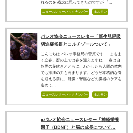
れるのを 残念に思ってきたのですが 「...
ニュースレターバックナンバー
ホルモン
パレオ協会ニュースレター「新生児呼吸
切迫症候群とコルチゾールついて」
こんにちは パレオ事務局の菅原です まもま
く立春、暦の上では春を迎えますね 春は自
然界の芽吹きとともに、わたしたち人間の体内
でも排泄の力も高まります。どうぞ本格的な春
を迎える前に、肝臓・腎臓などの臓器のケアを
進めて...
ニュースレターバックナンバー
ホルモン
■パレオ協会ニュースレター「神経栄養
因子（BDNF）と脳の成長について…