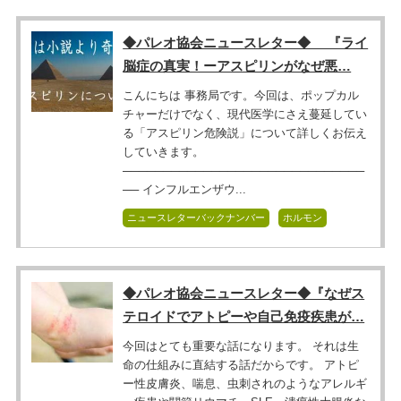
◆パレオ協会ニュースレター◆ 『ライ
脳症の真実！ーアスピリンがなぜ悪…
こんにちは 事務局です。今回は、ポップカル
チャーだけでなく、現代医学にさえ蔓延してい
る「アスピリン危険説」について詳しくお伝え
していきます。
──────────────────────────────
── インフルエンザウ...
ニュースレターバックナンバー
ホルモン
◆パレオ協会ニュースレター◆『なぜス
テロイドでアトピーや自己免疫疾患が…
今回はとても重要な話になります。 それは生
命の仕組みに直結する話だからです。 アトピ
ー性皮膚炎、喘息、虫刺されのようなアレルギ