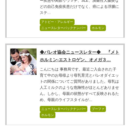
ー疾患や関節リウマチ、SLE、潰瘍性大腸炎な
どの自己免疫疾患だけでなく、癌による浮腫に
ステ...
アトピー・アレルギー
ニュースレターバックナンバー
ホルモン
◆パレオ協会ニュースレター◆ 『メト
ホルミン-エストロゲン、オメガ３…
こんにちは 事務局です。最近ご入会された子
育て中のお母様より母乳育児とパレオダイエッ
トの関係についてご質問がありました。母乳は
人工ミルクのような危険性がほとんどありませ
ん。しかし、母親の状態がすべて反映されるた
め、母親のライフスタイルが...
ニュースレターバックナンバー
プーファ
ホルモン