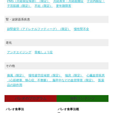
PMS（月経前症候群）（限定）
月経異常・月経困難症
子宮内膜症・
子宮筋腫（限定）
不妊（限定）
更年期障害
腎・泌尿器系疾患
副腎疲労（アドレナルファティーグ）（限定）
慢性腎不全
老化
アンチエイジング
骨粗しょう症
その他
痛風（限定）
慢性疲労症候群（限定）
喘息（限定）
心臓血管疾患
（心筋梗塞、狭心症、不整脈）、脳卒中などの血管障害（限定）
医薬
品の副作用
パレオのプログラム
無料コンテンツ
パレオ食事法
パレオ食事法概