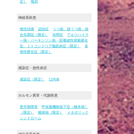
定）
喘息
神経系疾患
慢性頭痛
認知症
うつ病、躁うつ病、統
合失調症（限定）
自閉症
アルツハイマ
―病・パーキンソン病・筋萎縮性側索硬化
症、ミトコンドリア脳筋肉症（限定）
多
発性硬化症（限定）
感染症・急性炎症
感染症（限定）
口内炎
ホルモン異常・代謝疾患
更年期障害
甲状腺機能低下症（橋本病）
（限定）
糖尿病（限定）
メタボリック
シンドローム