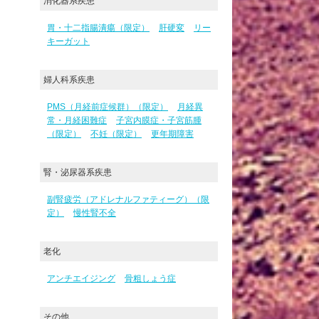
消化器系疾患
胃・十二指腸潰瘍（限定）
肝硬変
リー
キーガット
婦人科系疾患
PMS（月経前症候群）（限定）
月経異
常・月経困難症
子宮内膜症・子宮筋腫
（限定）
不妊（限定）
更年期障害
腎・泌尿器系疾患
副腎疲労（アドレナルファティーグ）（限
定）
慢性腎不全
老化
アンチエイジング
骨粗しょう症
その他