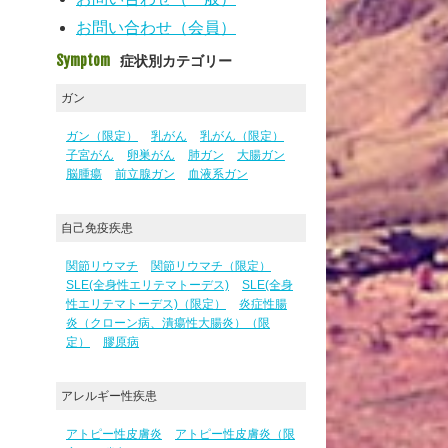
お問い合わせ（会員）
Symptom
症状別カテゴリー
ガン
ガン（限定）
乳がん
乳がん（限定）
子宮がん
卵巣がん
肺ガン
大腸ガン
脳腫瘍
前立腺ガン
血液系ガン
自己免疫疾患
関節リウマチ
関節リウマチ（限定）
SLE(全身性エリテマトーデス)
SLE(全身
性エリテマトーデス)（限定）
炎症性腸
炎（クローン病、潰瘍性大腸炎）（限
定）
膠原病
アレルギー性疾患
アトピー性皮膚炎
アトピー性皮膚炎（限