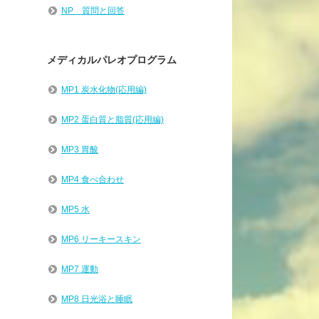
NP 質問と回答
メディカルパレオプログラム
MP1 炭水化物(応用編)
MP2 蛋白質と脂質(応用編)
MP3 胃酸
MP4 食べ合わせ
MP5 水
MP6 リーキースキン
MP7 運動
MP8 日光浴と睡眠