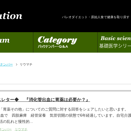
パレオダイエット・原始人食で健康を取り戻す
カテゴリー
基礎医学シリーズの更新
ナンバー
リウマチ
スレター◆ 『消化管出血に胃薬は必要か？』
「胃薬その他」についてのご質問に対する回答をシェアしたいと思います。
出血で 四肢麻痺 経管栄養 気管切開の状態で6年経過しています。自宅介
の乱れと慢性的...
ナンバー
リウマチ