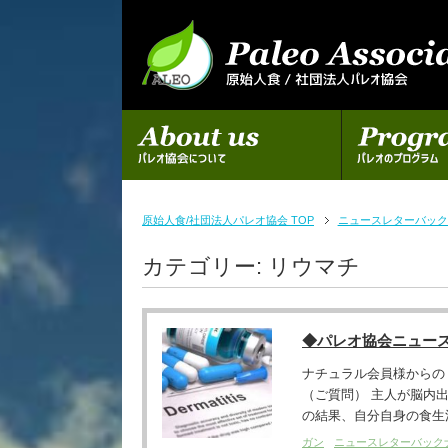
初めての方へ
パレオのプログラム
原始人食/社団法人パレオ協会 TOP
ニュースレターバック
カテゴリー:
リウマチ
◆パレオ協会ニュー
ナチュラル会員様からの
（ご質問） 主人が脳内
の結果、自分自身の食生活
ガン
ニュースレターバック