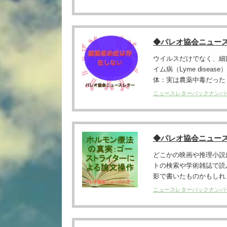
◆パレオ協会ニュー
ウイルスだけでなく、細
イム病（Lyme dis
体：実は農薬中毒だった？
ニュースレターバックナンバ
◆パレオ協会ニュー
どこかの映画や推理小説
トの検索や学術雑誌で読
影で書いたものかもしれませ
ニュースレターバックナンバ