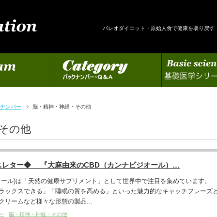
パレオダイエット・原始人食で健康を取り戻す
カテゴリー
基礎医学シリーズの更新
ナンバー
脳・精神・神経・その他
その他
スレター◆ 『大麻由来のCBD（カンナビジオール）…
ジオール)は「天然の健康サプリメント」として世界中で注目を集めています。
ラックスできる」「睡眠の質を高める」といった魅力的なキャッチフレーズ
リームなど様々な形態の製品...
ー
脳・精神・神経・その他