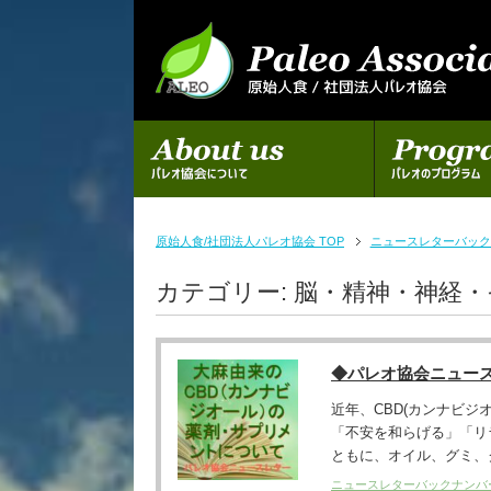
初めての方へ
パレオのプログラム
原始人食/社団法人パレオ協会 TOP
ニュースレターバック
カテゴリー:
脳・精神・神経・
◆パレオ協会ニュー
近年、CBD(カンナビ
「不安を和らげる」「リ
ともに、オイル、グミ、ク
ニュースレターバックナンバ