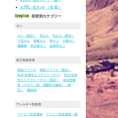
お問い合わせ（会員）
Symptom
症状別カテゴリー
ガン
ガン（限定）
乳がん
乳がん（限定）
子宮がん
卵巣がん
肺ガン
大腸ガン
脳腫瘍
前立腺ガン
血液系ガン
自己免疫疾患
関節リウマチ
関節リウマチ（限定）
SLE(全身性エリテマトーデス)
SLE(全身
性エリテマトーデス)（限定）
炎症性腸
炎（クローン病、潰瘍性大腸炎）（限
定）
膠原病
アレルギー性疾患
アトピー性皮膚炎
アトピー性皮膚炎（限