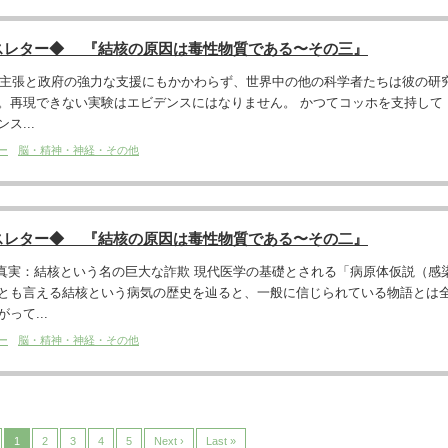
スレター◆ 『結核の原因は毒性物質である〜その三』
ホの主張と政府の強力な支援にもかかわらず、世界中の他の科学者たちは彼の研
。再現できない実験はエビデンスにはなりません。 かつてコッホを支持して
ス...
ー
脳・精神・神経・その他
スレター◆ 『結核の原因は毒性物質である〜その二』
た真実：結核という名の巨大な詐欺 現代医学の基礎とされる「病原体仮説（感
とも言える結核という病気の歴史を辿ると、一般に信じられている物語とは
って...
ー
脳・精神・神経・その他
1
2
3
4
5
Next ›
Last »