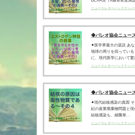
DEXA法（X線骨密度測定）に
ニュースレターバックナンバ
◆パレオ協会ニュー
⚫︎医学界最大の逆説 
地球の周りを回っている
に、現代医学において驚愚.
ニュースレターバックナンバ
◆パレオ協会ニュー
⚫︎現代結核感染の真因 
紀の産業廃棄物問題と現
結核感染も、細菌単...
ニュースレターバックナンバ