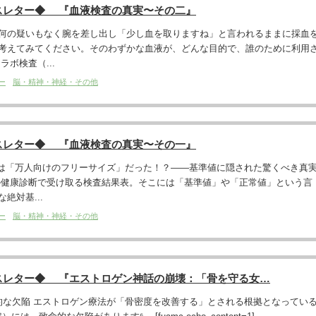
スレター◆ 『血液検査の真実〜その二』
何の疑いもなく腕を差し出し「少し血を取りますね」と言われるままに採血
考えてみてください。そのわずかな血液が、どんな目的で、誰のために利用
ボ検査（...
ー
脳・精神・神経・その他
スレター◆ 『血液検査の真実〜その一』
実は「万人向けのフリーサイズ」だった！？――基準値に隠された驚くべき真
の健康診断で受け取る検査結果表。そこには「基準値」や「正常値」という言
絶対基...
ー
脳・精神・神経・その他
スレター◆ 『エストロゲン神話の崩壊：「骨を守る女…
命的な欠陥 エストロゲン療法が「骨密度を改善する」とされる根拠となってい