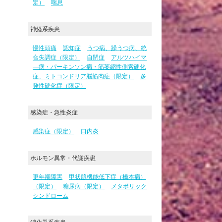
定）
喘息
神経系疾患
慢性頭痛
認知症
うつ病、躁うつ病、統
合失調症（限定）
自閉症
アルツハイマ
―病・パーキンソン病・筋萎縮性側索硬化
症、ミトコンドリア脳筋肉症（限定）
多
発性硬化症（限定）
感染症・急性炎症
感染症（限定）
口内炎
ホルモン異常・代謝疾患
更年期障害
甲状腺機能低下症（橋本病）
（限定）
糖尿病（限定）
メタボリック
シンドローム