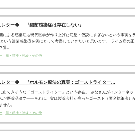
スレター◆ 『細菌感染症は存在しない』
菌による感染症も現代医学が作り上げた幻想・仮説にすぎないという事実を
ease）という細菌感染症を例にとって考察していきたいと思います。 ライム病の正
驚...
ー
脳・精神・神経・その他
スレター◆ 『ホルモン療法の真実：ゴーストライター…
に出てきそうな「ゴーストライター」という存在。 みなさんがインターネッ
んだ医薬品論文――それは、実は製薬会社が雇ったゴースト（匿名執筆者）
ん。 ...
ー
脳・精神・神経・その他