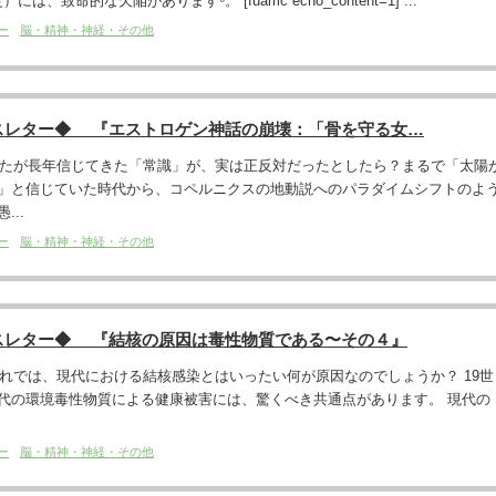
は、致命的な欠陥があります⁶。 [fuamc echo_content=1] ...
ー
脳・精神・神経・その他
スレター◆ 『エストロゲン神話の崩壊：「骨を守る女…
あなたが長年信じてきた「常識」が、実は正反対だったとしたら？まるで「太陽
」と信じていた時代から、コペルニクスの地動説へのパラダイムシフトのよ
..
ー
脳・精神・神経・その他
スレター◆ 『結核の原因は毒性物質である〜その４』
それでは、現代における結核感染とはいったい何が原因なのでしょうか？ 19世
代の環境毒性物質による健康被害には、驚くべき共通点があります。 現代の
ー
脳・精神・神経・その他