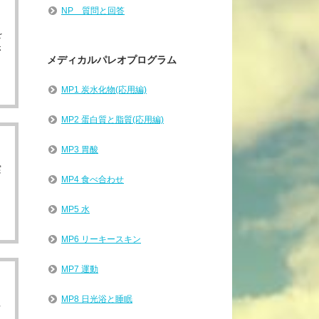
NP 質問と回答
を
さ
メディカルパレオプログラム
MP1 炭水化物(応用編)
MP2 蛋白質と脂質(応用編)
MP3 胃酸
実
MP4 食べ合わせ
MP5 水
MP6 リーキースキン
MP7 運動
MP8 日光浴と睡眠
る