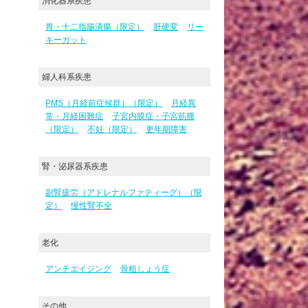
消化器系疾患
胃・十二指腸潰瘍（限定）
肝硬変
リー
キーガット
婦人科系疾患
PMS（月経前症候群）（限定）
月経異
常・月経困難症
子宮内膜症・子宮筋腫
（限定）
不妊（限定）
更年期障害
腎・泌尿器系疾患
副腎疲労（アドレナルファティーグ）（限
定）
慢性腎不全
老化
アンチエイジング
骨粗しょう症
その他