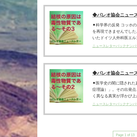
◆パレオ協会ニュー
⚫︎科学界の反発 コッ
を再現できませんでした
いたドイツ人外科医エルン
ニュースレターバックナンバ
◆パレオ協会ニュー
⚫︎医学史の闇に隠され
症理論）」。その出発点
く異なる真実が浮かび上が
ニュースレターバックナンバ
Page 1 of 13