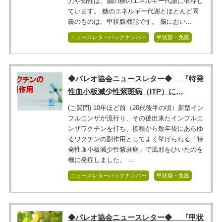
力や知性は、脳の糖のエネルギー代謝に依存し
ています。 糖のエネルギー代謝とほとんど同
義のものは、甲状腺機能です。 脳におい...
ニュースレターバックナンバー
甲状腺・免疫
◆パレオ協会ニュースレター◆ 『特発
性血小板減少性紫斑病（ITP）に…
(ご質問) 10年ほど前（20代後半の頃）新型イン
フルエンザが流行り、その後出来たインフルエ
ンザワクチンを打ち、接種から数年後にあらゆ
るワクチンの副作用としてよく挙げられる「特
発性血小板減少性紫斑病」で風邪をひいたのを
機に発症しました。 ...
ニュースレターバックナンバー
甲状腺・免疫
◆パレオ協会ニュースレター◆ 『甲状