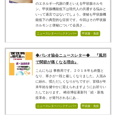
のエネルギ―代謝の要といえる甲状腺ホルモ
ン。甲状腺機能低下は現代人の共通する悩みと
いって過言ではないでしょう。便秘も甲状腺機
能低下の典型的な症状です。今回はその甲状腺
ホルモンと便秘について会員さ...
ニュースレターバックナンバー
甲状腺・免疫
◆パレオ協会ニュースレター◆ 『風邪
で関節が痛くなる理由』
こんにちは 事務局です。２０１８年も終盤と
なり、寒さが一段と厳しくなりました。人混み
に紛れ、慌ただしくなりがちですが、皆様が年
末年始を健やかに迎えられますようにお祈りい
たしております。 崎谷博征著新刊「続・新免
疫革命」が発刊されるにあ...
ニュースレターバックナンバー
甲状腺・免疫