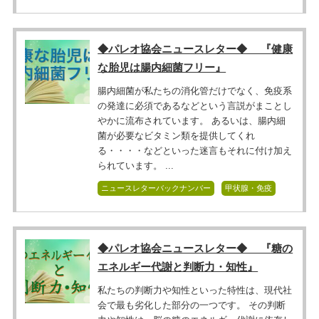
◆パレオ協会ニュースレター◆ 『健康
な胎児は腸内細菌フリー』
腸内細菌が私たちの消化管だけでなく、免疫系
の発達に必須であるなどという言説がまことし
やかに流布されています。 あるいは、腸内細
菌が必要なビタミン類を提供してくれ
る・・・・などといった迷言もそれに付け加え
られています。 ...
ニュースレターバックナンバー
甲状腺・免疫
◆パレオ協会ニュースレター◆ 『糖の
エネルギー代謝と判断力・知性』
私たちの判断力や知性といった特性は、現代社
会で最も劣化した部分の一つです。 その判断