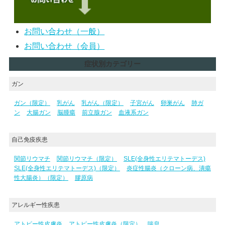
お問い合わせ（一般）
お問い合わせ（会員）
症状別カテゴリー
ガン
ガン（限定）
乳がん
乳がん（限定）
子宮がん
卵巣がん
肺ガ
ン
大腸ガン
脳腫瘍
前立腺ガン
血液系ガン
自己免疫疾患
関節リウマチ
関節リウマチ（限定）
SLE(全身性エリテマトーデス)
SLE(全身性エリテマトーデス)（限定）
炎症性腸炎（クローン病、潰瘍
性大腸炎）（限定）
膠原病
アレルギー性疾患
アトピー性皮膚炎
アトピー性皮膚炎（限定）
喘息