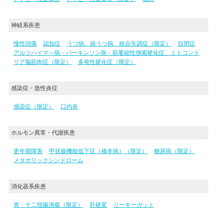
神経系疾患
慢性頭痛
認知症
うつ病、躁うつ病、統合失調症（限定）
自閉症
アルツハイマ―病・パーキンソン病・筋萎縮性側索硬化症、ミトコンド
リア脳筋肉症（限定）
多発性硬化症（限定）
感染症・急性炎症
感染症（限定）
口内炎
ホルモン異常・代謝疾患
更年期障害
甲状腺機能低下症（橋本病）（限定）
糖尿病（限定）
メタボリックシンドローム
消化器系疾患
胃・十二指腸潰瘍（限定）
肝硬変
リーキーガット