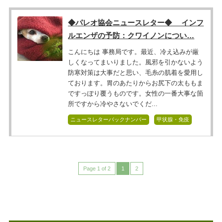
◆パレオ協会ニュースレター◆ インフ
ルエンザの予防：クワイノンについ…
こんにちは 事務局です。最近、冷え込みが厳
しくなってまいりました。風邪を引かないよう
防寒対策は大事だと思い、毛糸の肌着を愛用し
ております。胃のあたりからお尻下の太ももま
ですっぽり覆うものです。女性の一番大事な箇
所ですから冷やさないでくだ...
ニュースレターバックナンバー
甲状腺・免疫
Page 1 of 2
1
2