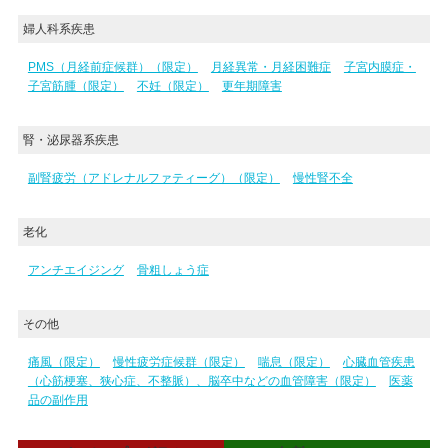
婦人科系疾患
PMS（月経前症候群）（限定）
月経異常・月経困難症
子宮内膜症・
子宮筋腫（限定）
不妊（限定）
更年期障害
腎・泌尿器系疾患
副腎疲労（アドレナルファティーグ）（限定）
慢性腎不全
老化
アンチエイジング
骨粗しょう症
その他
痛風（限定）
慢性疲労症候群（限定）
喘息（限定）
心臓血管疾患
（心筋梗塞、狭心症、不整脈）、脳卒中などの血管障害（限定）
医薬
品の副作用