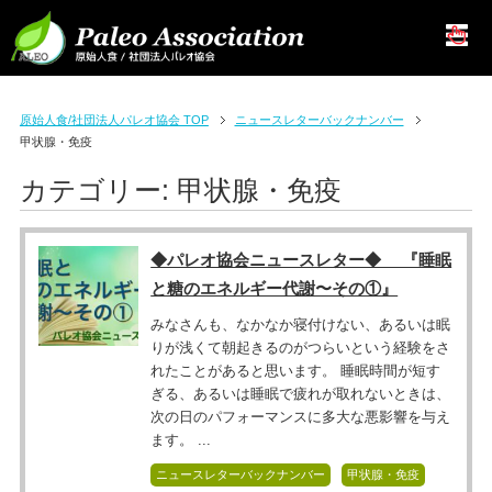
原始人食/社団法人パレオ協会 TOP
ニュースレターバックナンバー
甲状腺・免疫
カテゴリー:
甲状腺・免疫
◆パレオ協会ニュースレター◆ 『睡眠
と糖のエネルギー代謝〜その①』
みなさんも、なかなか寝付けない、あるいは眠
りが浅くて朝起きるのがつらいという経験をさ
れたことがあると思います。 睡眠時間が短す
ぎる、あるいは睡眠で疲れが取れないときは、
次の日のパフォーマンスに多大な悪影響を与え
ます。 ...
ニュースレターバックナンバー
甲状腺・免疫