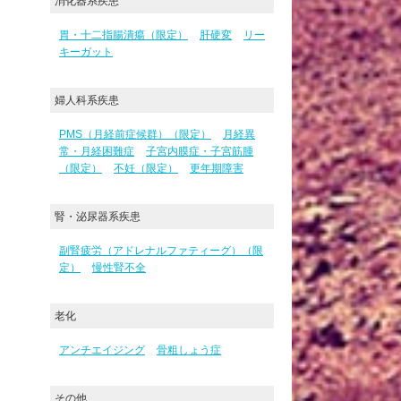
消化器系疾患
胃・十二指腸潰瘍（限定）
肝硬変
リー
キーガット
婦人科系疾患
PMS（月経前症候群）（限定）
月経異
常・月経困難症
子宮内膜症・子宮筋腫
（限定）
不妊（限定）
更年期障害
腎・泌尿器系疾患
副腎疲労（アドレナルファティーグ）（限
定）
慢性腎不全
老化
アンチエイジング
骨粗しょう症
その他