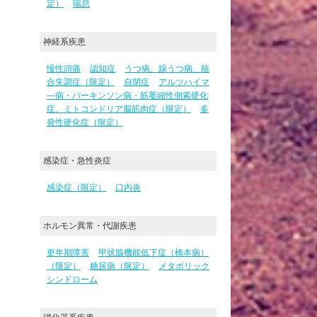
定）
喘息
神経系疾患
慢性頭痛
認知症
うつ病、躁うつ病、統
合失調症（限定）
自閉症
アルツハイマ
―病・パーキンソン病・筋萎縮性側索硬化
症、ミトコンドリア脳筋肉症（限定）
多
発性硬化症（限定）
感染症・急性炎症
感染症（限定）
口内炎
ホルモン異常・代謝疾患
更年期障害
甲状腺機能低下症（橋本病）
（限定）
糖尿病（限定）
メタボリック
シンドローム