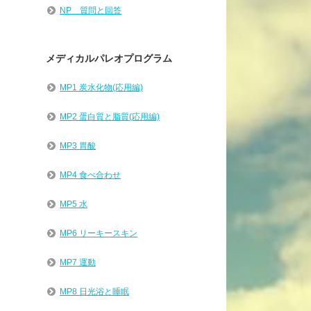
NP 質問と回答
メディカルパレオプログラム
MP1 炭水化物(応用編)
MP2 蛋白質と脂質(応用編)
MP3 胃酸
MP4 食べ合わせ
MP5 水
MP6 リーキースキン
MP7 運動
MP8 日光浴と睡眠