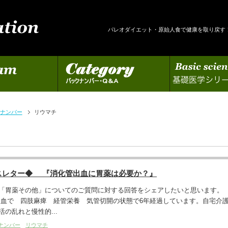
パレオダイエット・原始人食で健康を取り戻す
カテゴリー
基礎医学シリーズの更新
ナンバー
リウマチ
スレター◆ 『消化管出血に胃薬は必要か？』
「胃薬その他」についてのご質問に対する回答をシェアしたいと思います。
出血で 四肢麻痺 経管栄養 気管切開の状態で6年経過しています。自宅介
の乱れと慢性的...
ナンバー
リウマチ