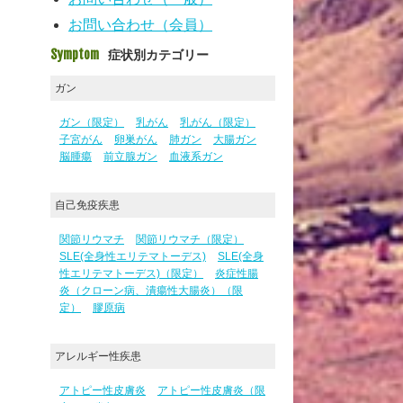
お問い合わせ（会員）
Symptom
症状別カテゴリー
ガン
ガン（限定）
乳がん
乳がん（限定）
子宮がん
卵巣がん
肺ガン
大腸ガン
脳腫瘍
前立腺ガン
血液系ガン
自己免疫疾患
関節リウマチ
関節リウマチ（限定）
SLE(全身性エリテマトーデス)
SLE(全身
性エリテマトーデス)（限定）
炎症性腸
炎（クローン病、潰瘍性大腸炎）（限
定）
膠原病
アレルギー性疾患
アトピー性皮膚炎
アトピー性皮膚炎（限