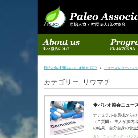
初めての方へ
パレオのプログラム
原始人食/社団法人パレオ協会 TOP
ニュースレターバック
カテゴリー:
リウマチ
◆パレオ協会ニュー
ナチュラル会員様からの
（ご質問） 主人が脳内
の結果、自分自身の食生活
ガン
ニュースレターバック