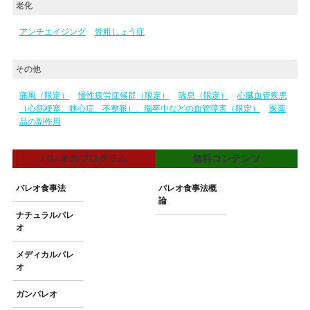
老化
アンチエイジング
骨粗しょう症
その他
痛風（限定）
慢性疲労症候群（限定）
喘息（限定）
心臓血管疾患
（心筋梗塞、狭心症、不整脈）、脳卒中などの血管障害（限定）
医薬
品の副作用
パレオのプログラム
無料コンテンツ
パレオ食事法
パレオ食事法概
論
ナチュラルパレ
オ
メディカルパレ
オ
ガンパレオ