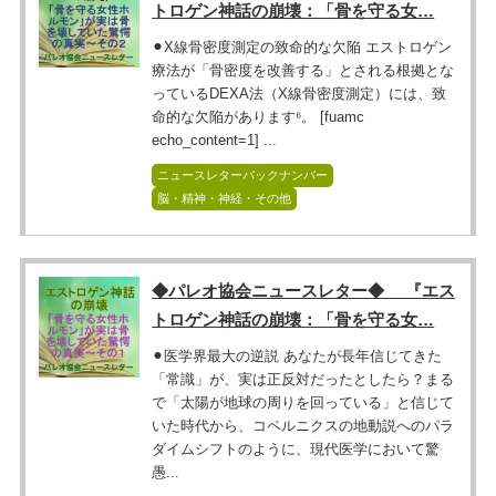
トロゲン神話の崩壊：「骨を守る女…
⚫︎X線骨密度測定の致命的な欠陥 エストロゲン
療法が「骨密度を改善する」とされる根拠とな
っているDEXA法（X線骨密度測定）には、致
命的な欠陥があります⁶。 [fuamc
echo_content=1] ...
ニュースレターバックナンバー
脳・精神・神経・その他
◆パレオ協会ニュースレター◆ 『エス
トロゲン神話の崩壊：「骨を守る女…
⚫︎医学界最大の逆説 あなたが長年信じてきた
「常識」が、実は正反対だったとしたら？まる
で「太陽が地球の周りを回っている」と信じて
いた時代から、コペルニクスの地動説へのパラ
ダイムシフトのように、現代医学において驚
愚...