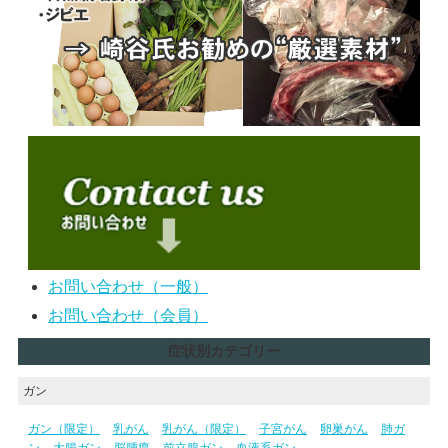
お問い合わせ（一般）
お問い合わせ（会員）
症状別カテゴリー
ガン
ガン（限定）
乳がん
乳がん（限定）
子宮がん
卵巣がん
肺ガ
ン
大腸ガン
脳腫瘍
前立腺ガン
血液系ガン