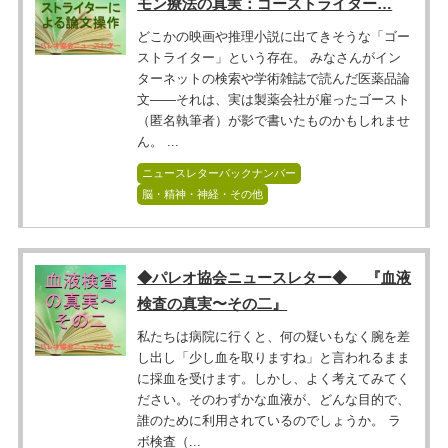
モン療法の真実：ゴーストライター…
どこかの映画や推理小説に出てきそうな「ゴー
ストライター」という存在。 みなさんがイン
ターネットの検索や学術雑誌で読んだ医薬品論
文――それは、実は製薬会社が雇ったゴースト
（匿名執筆者）が影で書いたものかもしれませ
ん。 ...
ニュースレターバックナンバー
脳・精神・神経・その他
◆パレオ協会ニュースレター◆ 『血液
検査の真実〜その二』
私たちは病院に行くと、何の疑いもなく腕を差
し出し「少し血を取りますね」と言われるまま
に採血を受けます。しかし、よく考えてみてく
ださい。そのわずかな血液が、どんな目的で、
誰のために利用されているのでしょうか。 ラ
ボ検査（...