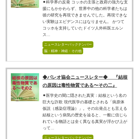
⚫︎科学界の反発 コッホの主張と政府の強力な支
援にもかかわらず、世界中の他の科学者たちは
彼の研究を再現できませんでした。再現できな
い実験はエビデンスにはなりません。 かつて
コッホを支持していたドイツ人外科医エルン
ス...
ニュースレターバックナンバー
脳・精神・神経・その他
◆パレオ協会ニュースレター◆ 『結核
の原因は毒性物質である〜その二』
⚫︎医学史の闇に隠された真実：結核という名の
巨大な詐欺 現代医学の基礎とされる「病原体
仮説（感染症理論）」。その出発点とも言える
結核という病気の歴史を辿ると、一般に信じら
れている物語とは全く異なる真実が浮かび上が
って...
ニュースレターバックナンバー