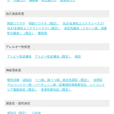
自己免疫疾患
関節リウマチ
関節リウマチ（限定）
SLE(全身性エリテマトーデス)
SLE(全身性エリテマトーデス)（限定）
炎症性腸炎（クローン病、潰瘍
性大腸炎）（限定）
膠原病
アレルギー性疾患
アトピー性皮膚炎
アトピー性皮膚炎（限定）
喘息
神経系疾患
慢性頭痛
認知症
うつ病、躁うつ病、統合失調症（限定）
自閉症
アルツハイマ―病・パーキンソン病・筋萎縮性側索硬化症、ミトコンド
リア脳筋肉症（限定）
多発性硬化症（限定）
感染症・急性炎症
感染症（限定）
口内炎