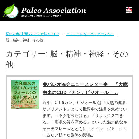
原始人食/社団法人パレオ協会 TOP
ニュースレターバックナンバー
脳・精神・神経・その他
カテゴリー:
脳・精神・神経・その
他
◆パレオ協会ニュースレター◆ 『大麻
由来のCBD（カンナビジオール）…
近年、CBD(カンナビジオール)は「天然の健康
サプリメント」として世界中で注目を集めてい
ます。「不安を和らげる」「リラックスでき
る」「睡眠の質を高める」といった魅力的なキ
ャッチフレーズとともに、オイル、グミ、クリ
ームなど様々な形態の製品...