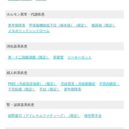
ホルモン異常・代謝疾患
更年期障害
甲状腺機能低下症（橋本病）（限定）
糖尿病（限定）
メタボリックシンドローム
消化器系疾患
胃・十二指腸潰瘍（限定）
肝硬変
リーキーガット
婦人科系疾患
PMS（月経前症候群）（限定）
月経異常・月経困難症
子宮内膜症・
子宮筋腫（限定）
不妊（限定）
更年期障害
腎・泌尿器系疾患
副腎疲労（アドレナルファティーグ）（限定）
慢性腎不全