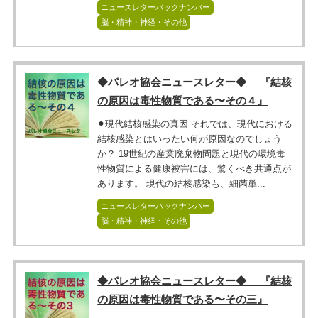
ニュースレターバックナンバー
脳・精神・神経・その他
◆パレオ協会ニュースレター◆ 『結核
の原因は毒性物質である〜その４』
⚫︎現代結核感染の真因 それでは、現代における
結核感染とはいったい何が原因なのでしょう
か？ 19世紀の産業廃棄物問題と現代の環境毒
性物質による健康被害には、驚くべき共通点が
あります。 現代の結核感染も、細菌単...
ニュースレターバックナンバー
脳・精神・神経・その他
◆パレオ協会ニュースレター◆ 『結核
の原因は毒性物質である〜その三』