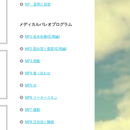
NP 質問と回答
メディカルパレオプログラム
MP1 炭水化物(応用編)
MP2 蛋白質と脂質(応用編)
MP3 胃酸
MP4 食べ合わせ
MP5 水
MP6 リーキースキン
MP7 運動
MP8 日光浴と睡眠