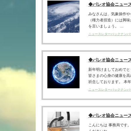
◆パレオ協会ニュー
みなさんは、気象操作や
（権力者捏造）には興味
を言いましょう。 ...
ニュースレターバックナンバ
◆パレオ協会ニュースレ
新年明けましておめでと
皆さまの心身の健康を高
祈念しております。 本年度
ニュースレターバックナンバ
◆パレオ協会ニュー
こんにちは 事務局です