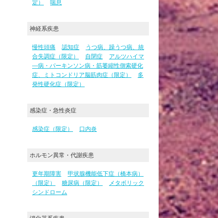
定）
喘息
神経系疾患
慢性頭痛
認知症
うつ病、躁うつ病、統
合失調症（限定）
自閉症
アルツハイマ
―病・パーキンソン病・筋萎縮性側索硬化
症、ミトコンドリア脳筋肉症（限定）
多
発性硬化症（限定）
感染症・急性炎症
感染症（限定）
口内炎
ホルモン異常・代謝疾患
更年期障害
甲状腺機能低下症（橋本病）
（限定）
糖尿病（限定）
メタボリック
シンドローム