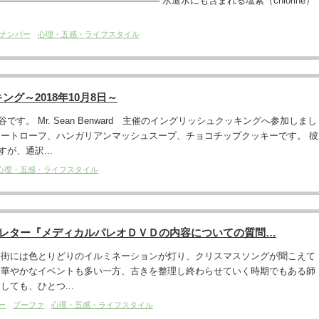
──────────────────────── 水道水にも含まれる塩素（chlorine）
ナンバー
心理・五感・ライフスタイル
グ～2018年10月8日～
す。 Mr. Sean Benward 主催のイングリッシュクッキングへ参加しまし
ミートローフ、ハンガリアンマッシュスープ、チョコチップクッキーです。 彼
が、通訳...
心理・五感・ライフスタイル
ズレター『メディカルパレオＤＶＤの内容についての質問…
 街には色とりどりのイルミネーションが灯り、クリスマスソングが聞こえて
 華やかなイベントも多い一方、古きを整理し終わらせていく時期でもある師
しても、ひとつ...
ー
プーファ
心理・五感・ライフスタイル