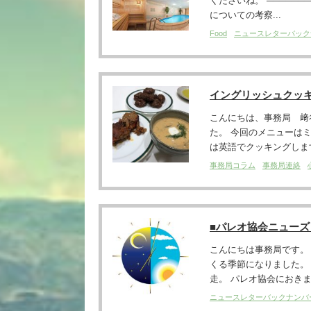
くださいね。 ────────
についての考察...
Food
ニュースレターバック
イングリッシュクッキン
こんにちは、事務局 﨑谷で
た。 今回のメニューは
は英語でクッキングします
事務局コラム
事務局連絡
■パレオ協会ニュー
こんにちは事務局です。
くる季節になりました。
走。 パレオ協会におきま
ニュースレターバックナンバ