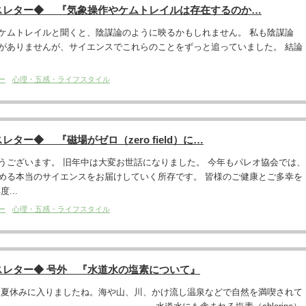
スレター◆ 『気象操作やケムトレイルは存在するのか…
ケムトレイルと聞くと、陰謀論のように映るかもしれません。 私も陰謀論
がありませんが、サイエンスでこれらのことをずっと追っていました。 結論
ー
心理・五感・ライフスタイル
ター◆ 『磁場がゼロ（zero field）に…
うございます。 旧年中は大変お世話になりました。 今年もパレオ協会では、
める本当のサイエンスをお届けしていく所存です。 皆様のご健康とご多幸を
...
ー
心理・五感・ライフスタイル
スレター◆ 号外 『水道水の塩素について』
。夏休みに入りましたね。海や山、川、かけ流し温泉などで自然を満喫されて