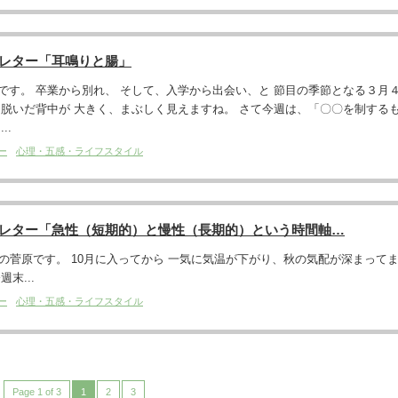
スレター「耳鳴りと腸」
です。 卒業から別れ、 そして、入学から出会い、と 節目の季節となる３月
を脱いだ背中が 大きく、まぶしく見えますね。 さて今週は、「〇〇を制する
..
ー
心理・五感・ライフスタイル
スレター「急性（短期的）と慢性（長期的）という時間軸…
です。 10月に入ってから 一気に気温が下がり、秋の気配が深まって
末...
ー
心理・五感・ライフスタイル
Page 1 of 3
1
2
3