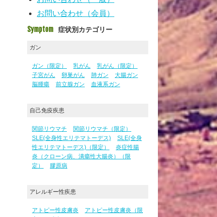
お問い合わせ（会員）
Symptom
症状別カテゴリー
ガン
ガン（限定）
乳がん
乳がん（限定）
子宮がん
卵巣がん
肺ガン
大腸ガン
脳腫瘍
前立腺ガン
血液系ガン
自己免疫疾患
関節リウマチ
関節リウマチ（限定）
SLE(全身性エリテマトーデス)
SLE(全身
性エリテマトーデス)（限定）
炎症性腸
炎（クローン病、潰瘍性大腸炎）（限
定）
膠原病
アレルギー性疾患
アトピー性皮膚炎
アトピー性皮膚炎（限