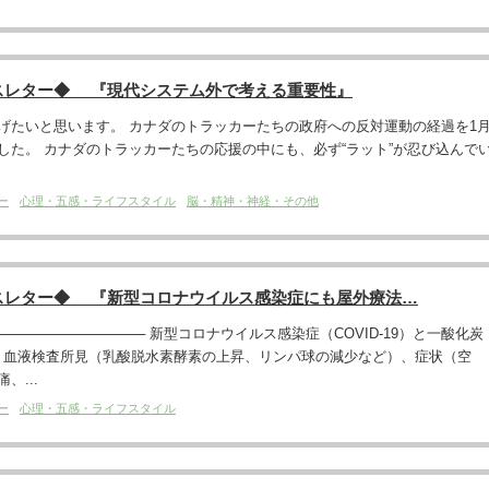
スレター◆ 『現代システム外で考える重要性』
げたいと思います。 カナダのトラッカーたちの政府への反対運動の経過を1
した。 カナダのトラッカーたちの応援の中にも、必ず“ラット”が忍び込んで
ー
心理・五感・ライフスタイル
脳・精神・神経・その他
スレター◆ 『新型コロナウイルス感染症にも屋外療法…
───────────────── 新型コロナウイルス感染症（COVID-19）と一酸化炭
、血液検査所見（乳酸脱水素酵素の上昇、リンパ球の減少など）、症状（空
、...
ー
心理・五感・ライフスタイル