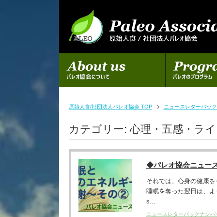
初めての方へ
パレオのプログラム
原始人食/社団法人パレオ協会 TOP
ニュースレターバック
カテゴリー:
心理・五感・ラ
◆パレオ協会ニュー
それでは、心身の健康を
睡眠を奪った翌日は、より深く眠
s...
ニュースレターバックナンバ