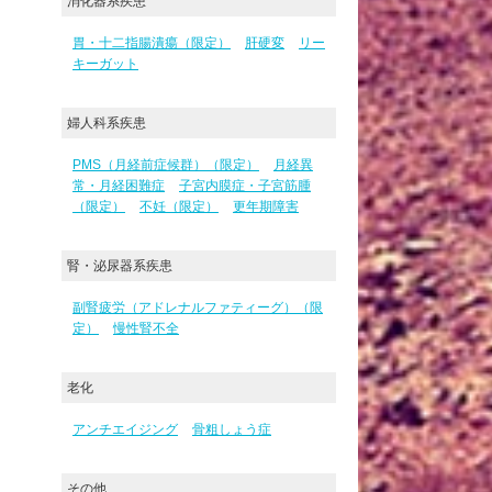
消化器系疾患
胃・十二指腸潰瘍（限定）
肝硬変
リー
キーガット
婦人科系疾患
PMS（月経前症候群）（限定）
月経異
常・月経困難症
子宮内膜症・子宮筋腫
（限定）
不妊（限定）
更年期障害
腎・泌尿器系疾患
副腎疲労（アドレナルファティーグ）（限
定）
慢性腎不全
老化
アンチエイジング
骨粗しょう症
その他