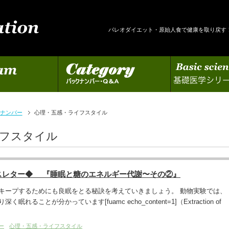
パレオダイエット・原始人食で健康を取り戻す
カテゴリー
基礎医学シリーズの更新
ナンバー
心理・五感・ライフスタイル
イフスタイル
スレター◆ 『睡眠と糖のエネルギー代謝〜その②』
キープするためにも良眠をとる秘訣を考えていきましょう。 動物実験では、
れることが分かっています[fuamc echo_content=1]（Extraction of
ー
心理・五感・ライフスタイル