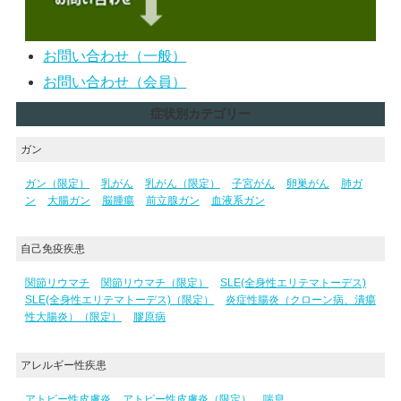
お問い合わせ（一般）
お問い合わせ（会員）
症状別カテゴリー
ガン
ガン（限定）
乳がん
乳がん（限定）
子宮がん
卵巣がん
肺ガ
ン
大腸ガン
脳腫瘍
前立腺ガン
血液系ガン
自己免疫疾患
関節リウマチ
関節リウマチ（限定）
SLE(全身性エリテマトーデス)
SLE(全身性エリテマトーデス)（限定）
炎症性腸炎（クローン病、潰瘍
性大腸炎）（限定）
膠原病
アレルギー性疾患
アトピー性皮膚炎
アトピー性皮膚炎（限定）
喘息