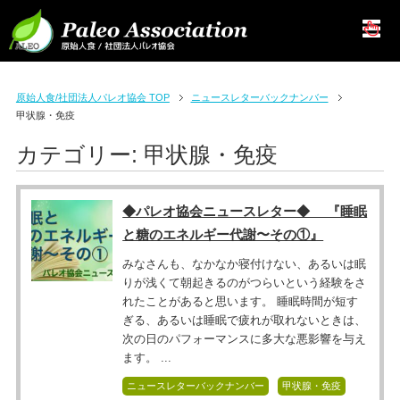
原始人食/社団法人パレオ協会 TOP
ニュースレターバックナンバー
甲状腺・免疫
カテゴリー:
甲状腺・免疫
◆パレオ協会ニュースレター◆ 『睡眠
と糖のエネルギー代謝〜その①』
みなさんも、なかなか寝付けない、あるいは眠
りが浅くて朝起きるのがつらいという経験をさ
れたことがあると思います。 睡眠時間が短す
ぎる、あるいは睡眠で疲れが取れないときは、
次の日のパフォーマンスに多大な悪影響を与え
ます。 ...
ニュースレターバックナンバー
甲状腺・免疫