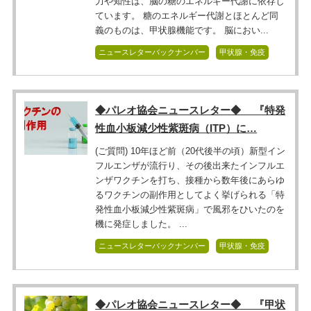
力や知性は、脳の糖のエネルギー代謝に依存し
ています。 糖のエネルギー代謝とほとんど同
義のものは、甲状腺機能です。 脳におい...
ニュースレターバックナンバー
甲状腺・免疫
◆パレオ協会ニュースレター◆ 『特発
性血小板減少性紫斑病（ITP）に…
(ご質問) 10年ほど前（20代後半の頃）新型イン
フルエンザが流行り、その後出来たインフルエ
ンザワクチンを打ち、接種から数年後にあらゆ
るワクチンの副作用としてよく挙げられる「特
発性血小板減少性紫斑病」で風邪をひいたのを
機に発症しました。 ...
ニュースレターバックナンバー
甲状腺・免疫
◆パレオ協会ニュースレター◆ 『甲状