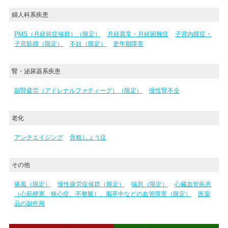
婦人科系疾患
PMS（月経前症候群）（限定）
月経異常・月経困難症
子宮内膜症・
子宮筋腫（限定）
不妊（限定）
更年期障害
腎・泌尿器系疾患
副腎疲労（アドレナルファティーグ）（限定）
慢性腎不全
老化
アンチエイジング
骨粗しょう症
その他
痛風（限定）
慢性疲労症候群（限定）
喘息（限定）
心臓血管疾患
（心筋梗塞、狭心症、不整脈）、脳卒中などの血管障害（限定）
医薬
品の副作用