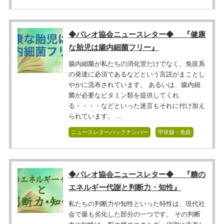
◆パレオ協会ニュースレター◆ 『健康
な胎児は腸内細菌フリー』
腸内細菌が私たちの消化管だけでなく、免疫系
の発達に必須であるなどという言説がまことし
やかに流布されています。 あるいは、腸内細
菌が必要なビタミン類を提供してくれ
る・・・・などといった迷言もそれに付け加え
られています。 ...
ニュースレターバックナンバー
甲状腺・免疫
◆パレオ協会ニュースレター◆ 『糖の
エネルギー代謝と判断力・知性』
私たちの判断力や知性といった特性は、現代社
会で最も劣化した部分の一つです。 その判断