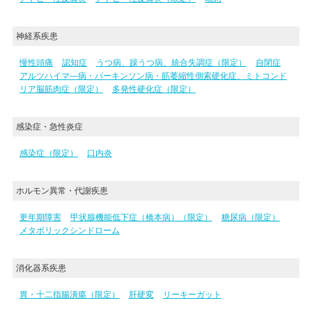
神経系疾患
慢性頭痛
認知症
うつ病、躁うつ病、統合失調症（限定）
自閉症
アルツハイマ―病・パーキンソン病・筋萎縮性側索硬化症、ミトコンド
リア脳筋肉症（限定）
多発性硬化症（限定）
感染症・急性炎症
感染症（限定）
口内炎
ホルモン異常・代謝疾患
更年期障害
甲状腺機能低下症（橋本病）（限定）
糖尿病（限定）
メタボリックシンドローム
消化器系疾患
胃・十二指腸潰瘍（限定）
肝硬変
リーキーガット