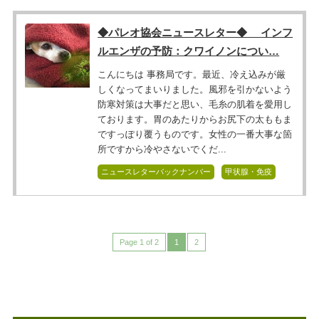
◆パレオ協会ニュースレター◆ インフ
ルエンザの予防：クワイノンについ…
こんにちは 事務局です。最近、冷え込みが厳
しくなってまいりました。風邪を引かないよう
防寒対策は大事だと思い、毛糸の肌着を愛用し
ております。胃のあたりからお尻下の太ももま
ですっぽり覆うものです。女性の一番大事な箇
所ですから冷やさないでくだ...
ニュースレターバックナンバー
甲状腺・免疫
Page 1 of 2
1
2