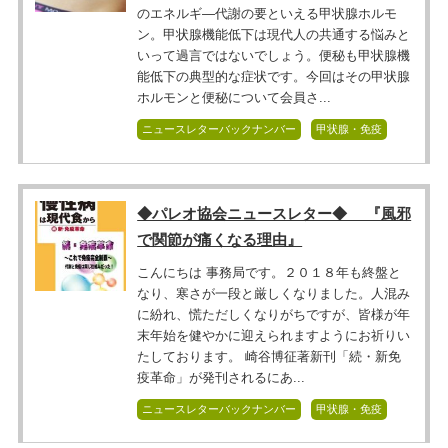
のエネルギ―代謝の要といえる甲状腺ホルモ
ン。甲状腺機能低下は現代人の共通する悩みと
いって過言ではないでしょう。便秘も甲状腺機
能低下の典型的な症状です。今回はその甲状腺
ホルモンと便秘について会員さ...
ニュースレターバックナンバー
甲状腺・免疫
◆パレオ協会ニュースレター◆ 『風邪
で関節が痛くなる理由』
こんにちは 事務局です。２０１８年も終盤と
なり、寒さが一段と厳しくなりました。人混み
に紛れ、慌ただしくなりがちですが、皆様が年
末年始を健やかに迎えられますようにお祈りい
たしております。 崎谷博征著新刊「続・新免
疫革命」が発刊されるにあ...
ニュースレターバックナンバー
甲状腺・免疫