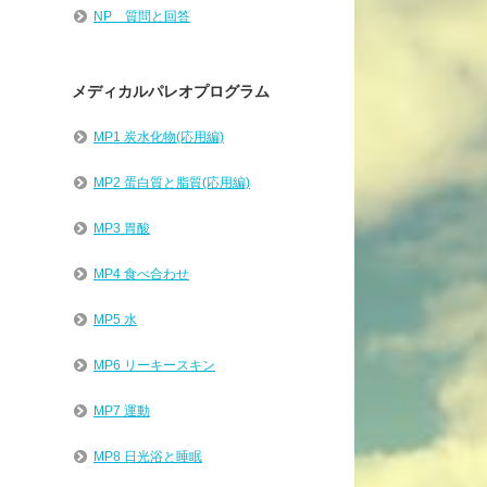
NP 質問と回答
メディカルパレオプログラム
MP1 炭水化物(応用編)
MP2 蛋白質と脂質(応用編)
MP3 胃酸
MP4 食べ合わせ
MP5 水
MP6 リーキースキン
MP7 運動
MP8 日光浴と睡眠