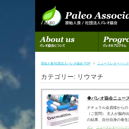
初めての方へ
パレオのプログラム
原始人食/社団法人パレオ協会 TOP
ニュースレターバック
カテゴリー:
リウマチ
◆パレオ協会ニュー
ナチュラル会員様からの
（ご質問） 主人が脳内
の結果、自分自身の食生活
ガン
ニュースレターバック