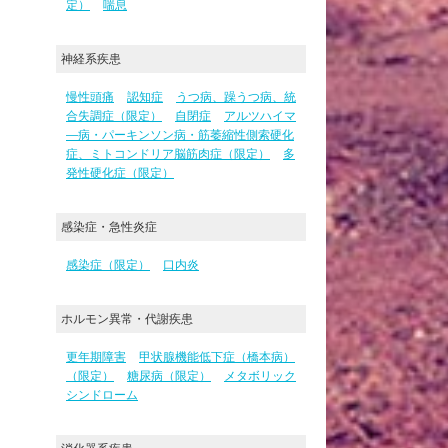
定）
喘息
神経系疾患
慢性頭痛
認知症
うつ病、躁うつ病、統
合失調症（限定）
自閉症
アルツハイマ
―病・パーキンソン病・筋萎縮性側索硬化
症、ミトコンドリア脳筋肉症（限定）
多
発性硬化症（限定）
感染症・急性炎症
感染症（限定）
口内炎
ホルモン異常・代謝疾患
更年期障害
甲状腺機能低下症（橋本病）
（限定）
糖尿病（限定）
メタボリック
シンドローム