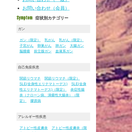
お問い合わせ（会員）
Symptom
症状別カテゴリー
ガン
ガン（限定）
乳がん
乳がん（限定）
子宮がん
卵巣がん
肺ガン
大腸ガン
脳腫瘍
前立腺ガン
血液系ガン
自己免疫疾患
関節リウマチ
関節リウマチ（限定）
SLE(全身性エリテマトーデス)
SLE(全身
性エリテマトーデス)（限定）
炎症性腸
炎（クローン病、潰瘍性大腸炎）（限
定）
膠原病
アレルギー性疾患
アトピー性皮膚炎
アトピー性皮膚炎（限