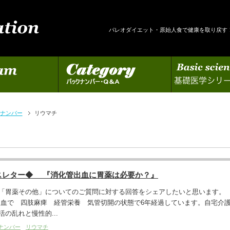
パレオダイエット・原始人食で健康を取り戻す
カテゴリー
基礎医学シリーズの更新
ナンバー
リウマチ
スレター◆ 『消化管出血に胃薬は必要か？』
「胃薬その他」についてのご質問に対する回答をシェアしたいと思います。
出血で 四肢麻痺 経管栄養 気管切開の状態で6年経過しています。自宅介
の乱れと慢性的...
ナンバー
リウマチ