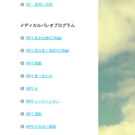
NP 質問と回答
メディカルパレオプログラム
MP1 炭水化物(応用編)
MP2 蛋白質と脂質(応用編)
MP3 胃酸
MP4 食べ合わせ
MP5 水
MP6 リーキースキン
MP7 運動
MP8 日光浴と睡眠