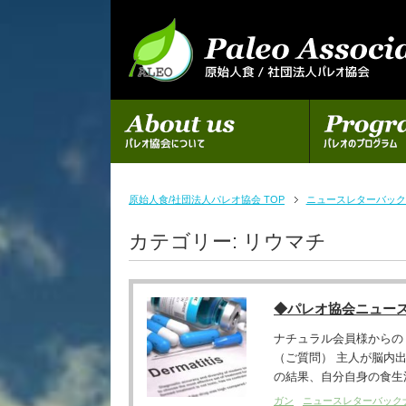
初めての方へ
パレオのプログラム
原始人食/社団法人パレオ協会 TOP
ニュースレターバック
カテゴリー:
リウマチ
◆パレオ協会ニュー
ナチュラル会員様からの
（ご質問） 主人が脳内
の結果、自分自身の食生活
ガン
ニュースレターバック