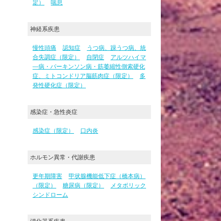
定）
喘息
神経系疾患
慢性頭痛
認知症
うつ病、躁うつ病、統
合失調症（限定）
自閉症
アルツハイマ
―病・パーキンソン病・筋萎縮性側索硬化
症、ミトコンドリア脳筋肉症（限定）
多
発性硬化症（限定）
感染症・急性炎症
感染症（限定）
口内炎
ホルモン異常・代謝疾患
更年期障害
甲状腺機能低下症（橋本病）
（限定）
糖尿病（限定）
メタボリック
シンドローム