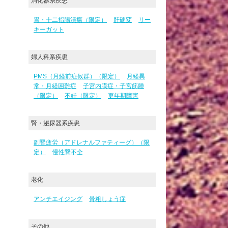
消化器系疾患
胃・十二指腸潰瘍（限定）
肝硬変
リー
キーガット
婦人科系疾患
PMS（月経前症候群）（限定）
月経異
常・月経困難症
子宮内膜症・子宮筋腫
（限定）
不妊（限定）
更年期障害
腎・泌尿器系疾患
副腎疲労（アドレナルファティーグ）（限
定）
慢性腎不全
老化
アンチエイジング
骨粗しょう症
その他