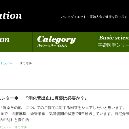
パレオダイエット・原始人食で健康を取り戻す
カテゴリー
基礎医学シリーズの更新
ナンバー
リウマチ
スレター◆ 『消化管出血に胃薬は必要か？』
「胃薬その他」についてのご質問に対する回答をシェアしたいと思います。
出血で 四肢麻痺 経管栄養 気管切開の状態で6年経過しています。自宅介
の乱れと慢性的...
ナンバー
リウマチ