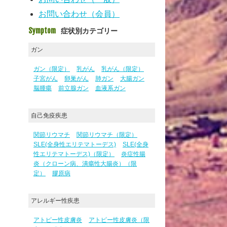
お問い合わせ（会員）
Symptom
症状別カテゴリー
ガン
ガン（限定）
乳がん
乳がん（限定）
子宮がん
卵巣がん
肺ガン
大腸ガン
脳腫瘍
前立腺ガン
血液系ガン
自己免疫疾患
関節リウマチ
関節リウマチ（限定）
SLE(全身性エリテマトーデス)
SLE(全身
性エリテマトーデス)（限定）
炎症性腸
炎（クローン病、潰瘍性大腸炎）（限
定）
膠原病
アレルギー性疾患
アトピー性皮膚炎
アトピー性皮膚炎（限