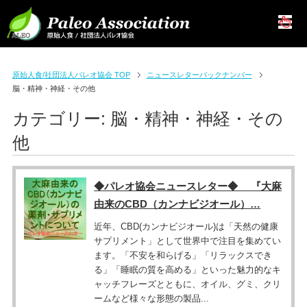
原始人食/社団法人パレオ協会 TOP
ニュースレターバックナンバー
脳・精神・神経・その他
カテゴリー:
脳・精神・神経・その
他
◆パレオ協会ニュースレター◆ 『大麻
由来のCBD（カンナビジオール）…
近年、CBD(カンナビジオール)は「天然の健康
サプリメント」として世界中で注目を集めてい
ます。「不安を和らげる」「リラックスでき
る」「睡眠の質を高める」といった魅力的なキ
ャッチフレーズとともに、オイル、グミ、クリ
ームなど様々な形態の製品...