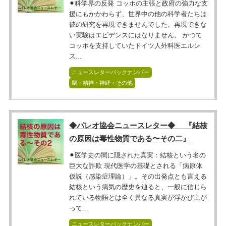
⚫︎科学界の反発 コッホの主張と政府の強力な支
援にもかかわらず、世界中の他の科学者たちは
彼の研究を再現できませんでした。再現できな
い実験はエビデンスにはなりません。 かつて
コッホを支持していたドイツ人外科医エルン
ス...
ニュースレターバックナンバー
脳・精神・神経・その他
◆パレオ協会ニュースレター◆ 『結核
の原因は毒性物質である〜その二』
⚫︎医学史の闇に隠された真実：結核という名の
巨大な詐欺 現代医学の基礎とされる「病原体
仮説（感染症理論）」。その出発点とも言える
結核という病気の歴史を辿ると、一般に信じら
れている物語とは全く異なる真実が浮かび上が
って...
ニュースレターバックナンバー