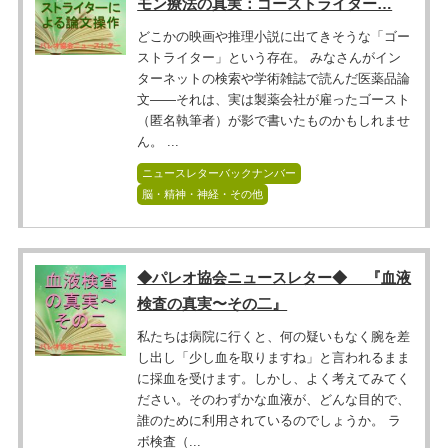
モン療法の真実：ゴーストライター…
どこかの映画や推理小説に出てきそうな「ゴー
ストライター」という存在。 みなさんがイン
ターネットの検索や学術雑誌で読んだ医薬品論
文――それは、実は製薬会社が雇ったゴースト
（匿名執筆者）が影で書いたものかもしれませ
ん。 ...
ニュースレターバックナンバー
脳・精神・神経・その他
◆パレオ協会ニュースレター◆ 『血液
検査の真実〜その二』
私たちは病院に行くと、何の疑いもなく腕を差
し出し「少し血を取りますね」と言われるまま
に採血を受けます。しかし、よく考えてみてく
ださい。そのわずかな血液が、どんな目的で、
誰のために利用されているのでしょうか。 ラ
ボ検査（...