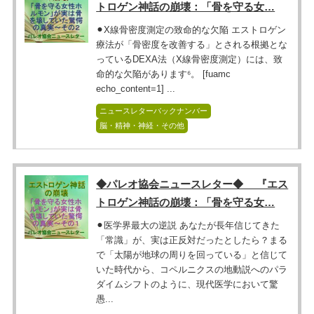
トロゲン神話の崩壊：「骨を守る女…
⚫︎X線骨密度測定の致命的な欠陥 エストロゲン
療法が「骨密度を改善する」とされる根拠とな
っているDEXA法（X線骨密度測定）には、致
命的な欠陥があります⁶。 [fuamc
echo_content=1] ...
ニュースレターバックナンバー
脳・精神・神経・その他
◆パレオ協会ニュースレター◆ 『エス
トロゲン神話の崩壊：「骨を守る女…
⚫︎医学界最大の逆説 あなたが長年信じてきた
「常識」が、実は正反対だったとしたら？まる
で「太陽が地球の周りを回っている」と信じて
いた時代から、コペルニクスの地動説へのパラ
ダイムシフトのように、現代医学において驚
愚...