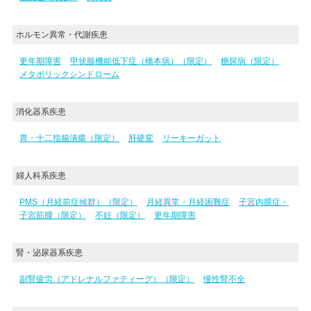
ホルモン異常・代謝疾患
更年期障害
甲状腺機能低下症（橋本病）（限定）
糖尿病（限定）
メタボリックシンドローム
消化器系疾患
胃・十二指腸潰瘍（限定）
肝硬変
リーキーガット
婦人科系疾患
PMS（月経前症候群）（限定）
月経異常・月経困難症
子宮内膜症・
子宮筋腫（限定）
不妊（限定）
更年期障害
腎・泌尿器系疾患
副腎疲労（アドレナルファティーグ）（限定）
慢性腎不全