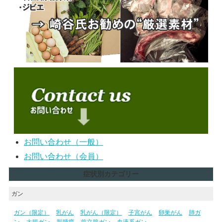
お問い合わせ（一般）
お問い合わせ（会員）
症状別カテゴリー
ガン
ガン（限定）
乳がん
乳がん（限定）
子宮がん
卵巣がん
肺ガ
ン
大腸ガン
脳腫瘍
前立腺ガン
血液系ガン