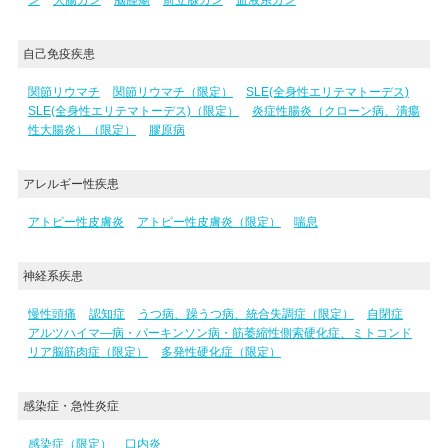
自己免疫疾患
関節リウマチ
関節リウマチ（限定）
SLE(全身性エリテマトーデス)
SLE(全身性エリテマトーデス)（限定）
炎症性腸炎（クローン病、潰瘍
性大腸炎）（限定）
膠原病
アレルギー性疾患
アトピー性皮膚炎
アトピー性皮膚炎（限定）
喘息
神経系疾患
慢性頭痛
認知症
うつ病、躁うつ病、統合失調症（限定）
自閉症
アルツハイマ―病・パーキンソン病・筋萎縮性側索硬化症、ミトコンド
リア脳筋肉症（限定）
多発性硬化症（限定）
感染症・急性炎症
感染症（限定）
口内炎