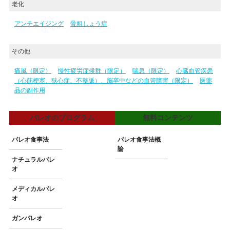
老化
アンチエイジング
骨粗しょう症
その他
痛風（限定）
慢性疲労症候群（限定）
喘息（限定）
心臓血管疾患
（心筋梗塞、狭心症、不整脈）、脳卒中などの血管障害（限定）
医薬
品の副作用
パレオのプログラム
無料コンテンツ
パレオ食事法
パレオ食事法概
論
ナチュラルパレ
オ
メディカルパレ
オ
ガンパレオ