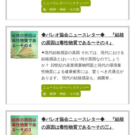
ニュースレターバックナンバー
脳・精神・神経・その他
◆パレオ協会ニュースレター◆ 『結核
の原因は毒性物質である〜その４』
⚫︎現代結核感染の真因 それでは、現代における
結核感染とはいったい何が原因なのでしょう
か？ 19世紀の産業廃棄物問題と現代の環境毒
性物質による健康被害には、驚くべき共通点が
あります。 現代の結核感染も、細菌単...
ニュースレターバックナンバー
脳・精神・神経・その他
◆パレオ協会ニュースレター◆ 『結核
の原因は毒性物質である〜その三』