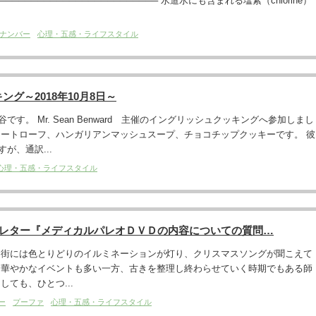
──────────────────────── 水道水にも含まれる塩素（chlorine）
ナンバー
心理・五感・ライフスタイル
グ～2018年10月8日～
す。 Mr. Sean Benward 主催のイングリッシュクッキングへ参加しまし
ミートローフ、ハンガリアンマッシュスープ、チョコチップクッキーです。 彼
が、通訳...
心理・五感・ライフスタイル
ズレター『メディカルパレオＤＶＤの内容についての質問…
 街には色とりどりのイルミネーションが灯り、クリスマスソングが聞こえて
 華やかなイベントも多い一方、古きを整理し終わらせていく時期でもある師
しても、ひとつ...
ー
プーファ
心理・五感・ライフスタイル