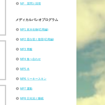
NP 質問と回答
メディカルパレオプログラム
MP1 炭水化物(応用編)
MP2 蛋白質と脂質(応用編)
MP3 胃酸
MP4 食べ合わせ
MP5 水
MP6 リーキースキン
MP7 運動
MP8 日光浴と睡眠