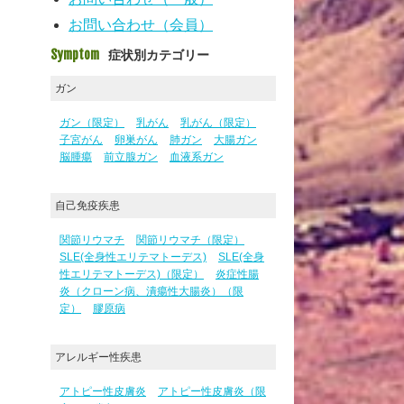
お問い合わせ（会員）
Symptom
症状別カテゴリー
ガン
ガン（限定）
乳がん
乳がん（限定）
子宮がん
卵巣がん
肺ガン
大腸ガン
脳腫瘍
前立腺ガン
血液系ガン
自己免疫疾患
関節リウマチ
関節リウマチ（限定）
SLE(全身性エリテマトーデス)
SLE(全身
性エリテマトーデス)（限定）
炎症性腸
炎（クローン病、潰瘍性大腸炎）（限
定）
膠原病
アレルギー性疾患
アトピー性皮膚炎
アトピー性皮膚炎（限