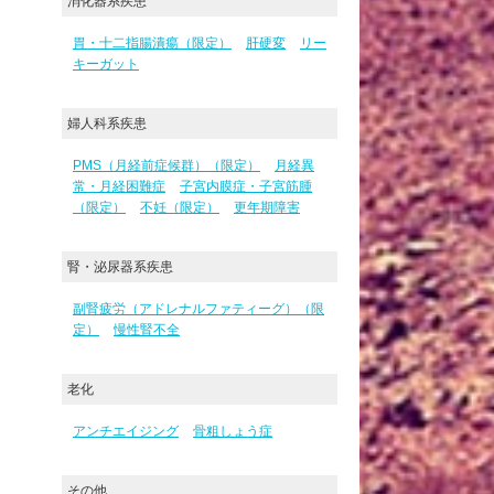
消化器系疾患
胃・十二指腸潰瘍（限定）
肝硬変
リー
キーガット
婦人科系疾患
PMS（月経前症候群）（限定）
月経異
常・月経困難症
子宮内膜症・子宮筋腫
（限定）
不妊（限定）
更年期障害
腎・泌尿器系疾患
副腎疲労（アドレナルファティーグ）（限
定）
慢性腎不全
老化
アンチエイジング
骨粗しょう症
その他