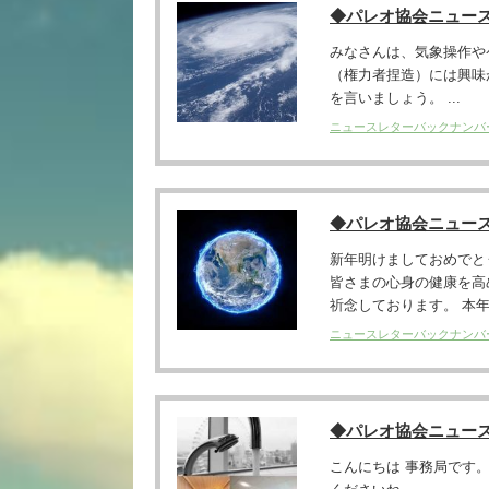
◆パレオ協会ニュー
みなさんは、気象操作や
（権力者捏造）には興味
を言いましょう。 ...
ニュースレターバックナンバ
◆パレオ協会ニュースレ
新年明けましておめでと
皆さまの心身の健康を高
祈念しております。 本年度
ニュースレターバックナンバ
◆パレオ協会ニュー
こんにちは 事務局です