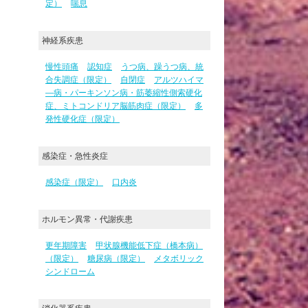
定）
喘息
神経系疾患
慢性頭痛
認知症
うつ病、躁うつ病、統
合失調症（限定）
自閉症
アルツハイマ
―病・パーキンソン病・筋萎縮性側索硬化
症、ミトコンドリア脳筋肉症（限定）
多
発性硬化症（限定）
感染症・急性炎症
感染症（限定）
口内炎
ホルモン異常・代謝疾患
更年期障害
甲状腺機能低下症（橋本病）
（限定）
糖尿病（限定）
メタボリック
シンドローム