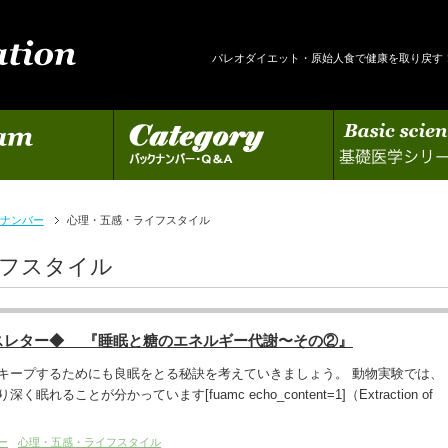
パレオダイエット・原始人食で健康を取り戻す
カテゴリー
基礎医学シリーズの更新
ナンバー
心理・五感・ライフスタイル
イフスタイル
スレター◆ 『睡眠と糖のエネルギー代謝〜その②』
キープするためにも良眠をとる秘訣を考えていきましょう。 動物実験では、
れることが分かっています[fuamc echo_content=1]（Extraction of
ー
心理・五感・ライフスタイル