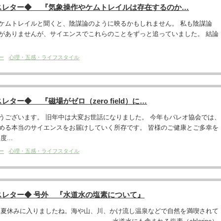
スレター◆ 『気象操作やケムトレイルは存在するのか…
ケムトレイルと聞くと、陰謀論のように映るかもしれません。 私も陰謀論
がありませんが、サイエンスでこれらのことをずっと追っていました。 結論
ー
心理・五感・ライフスタイル
ター◆ 『磁場がゼロ（zero field）に…
うございます。 旧年中は大変お世話になりました。 今年もパレオ協会では、
める本当のサイエンスをお届けしていく所存です。 皆様のご健康とご多幸を
...
ー
心理・五感・ライフスタイル
スレター◆ 号外 『水道水の塩素について』
。夏休みに入りましたね。海や山、川、かけ流し温泉などで自然を満喫されて