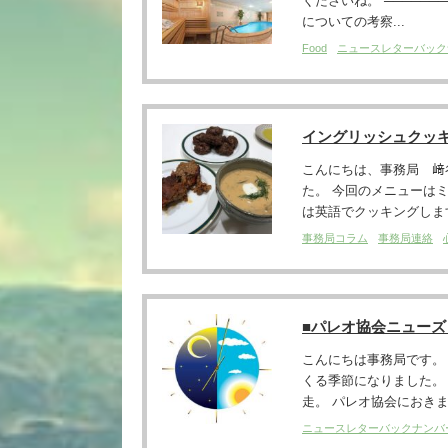
くださいね。 ────────
についての考察...
Food
ニュースレターバック
イングリッシュクッキン
こんにちは、事務局 﨑谷で
た。 今回のメニューは
は英語でクッキングします
事務局コラム
事務局連絡
■パレオ協会ニュー
こんにちは事務局です。
くる季節になりました。
走。 パレオ協会におきま
ニュースレターバックナンバ