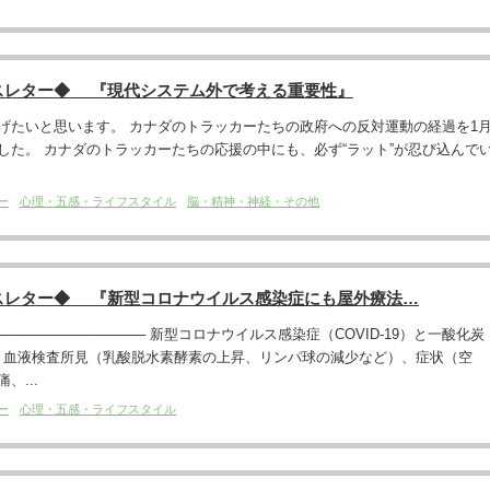
スレター◆ 『現代システム外で考える重要性』
げたいと思います。 カナダのトラッカーたちの政府への反対運動の経過を1
した。 カナダのトラッカーたちの応援の中にも、必ず“ラット”が忍び込んで
ー
心理・五感・ライフスタイル
脳・精神・神経・その他
スレター◆ 『新型コロナウイルス感染症にも屋外療法…
───────────────── 新型コロナウイルス感染症（COVID-19）と一酸化炭
、血液検査所見（乳酸脱水素酵素の上昇、リンパ球の減少など）、症状（空
、...
ー
心理・五感・ライフスタイル