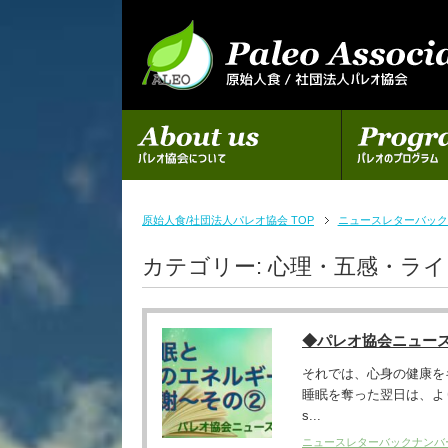
初めての方へ
パレオのプログラム
原始人食/社団法人パレオ協会 TOP
ニュースレターバック
カテゴリー:
心理・五感・ラ
◆パレオ協会ニュー
それでは、心身の健康を
睡眠を奪った翌日は、より深く眠
s...
ニュースレターバックナンバ