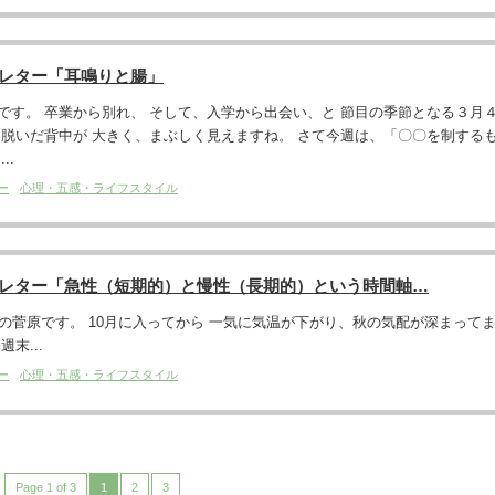
スレター「耳鳴りと腸」
です。 卒業から別れ、 そして、入学から出会い、と 節目の季節となる３月
を脱いだ背中が 大きく、まぶしく見えますね。 さて今週は、「〇〇を制する
..
ー
心理・五感・ライフスタイル
スレター「急性（短期的）と慢性（長期的）という時間軸…
です。 10月に入ってから 一気に気温が下がり、秋の気配が深まって
末...
ー
心理・五感・ライフスタイル
Page 1 of 3
1
2
3