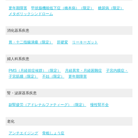
更年期障害
甲状腺機能低下症（橋本病）（限定）
糖尿病（限定）
メタボリックシンドローム
消化器系疾患
胃・十二指腸潰瘍（限定）
肝硬変
リーキーガット
婦人科系疾患
PMS（月経前症候群）（限定）
月経異常・月経困難症
子宮内膜症・
子宮筋腫（限定）
不妊（限定）
更年期障害
腎・泌尿器系疾患
副腎疲労（アドレナルファティーグ）（限定）
慢性腎不全
老化
アンチエイジング
骨粗しょう症