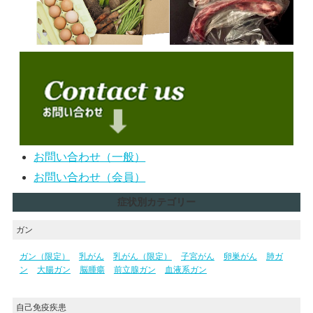
お問い合わせ（一般）
お問い合わせ（会員）
症状別カテゴリー
ガン
ガン（限定）
乳がん
乳がん（限定）
子宮がん
卵巣がん
肺ガ
ン
大腸ガン
脳腫瘍
前立腺ガン
血液系ガン
自己免疫疾患