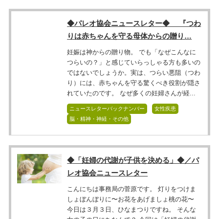
◆パレオ協会ニュースレター◆ 『つわ
りは赤ちゃんを守る母体からの贈り…
妊娠は神からの贈り物。 でも「なぜこんなに
つらいの？」と感じていらっしゃる方も多いの
ではないでしょうか。実は、つらい悪阻（つわ
り）には、赤ちゃんを守る驚くべき役割が隠さ
れていたのです。 なぜ多くの妊婦さんが経...
ニュースレターバックナンバー
女性疾患
脳・精神・神経・その他
◆「妊婦の代謝が子供を決める」◆／パ
レオ協会ニュースレター
こんにちは事務局の菅原です。 灯りをつけま
しょぼんぼりに〜お花をあげましょ桃の花〜
今日は３月３日、ひなまつりですね。 そんな