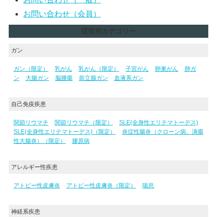
お問い合わせ（会員）
症状別カテゴリー
ガン
ガン（限定）
乳がん
乳がん（限定）
子宮がん
卵巣がん
肺ガ
ン
大腸ガン
脳腫瘍
前立腺ガン
血液系ガン
自己免疫疾患
関節リウマチ
関節リウマチ（限定）
SLE(全身性エリテマトーデス)
SLE(全身性エリテマトーデス)（限定）
炎症性腸炎（クローン病、潰瘍
性大腸炎）（限定）
膠原病
アレルギー性疾患
アトピー性皮膚炎
アトピー性皮膚炎（限定）
喘息
神経系疾患