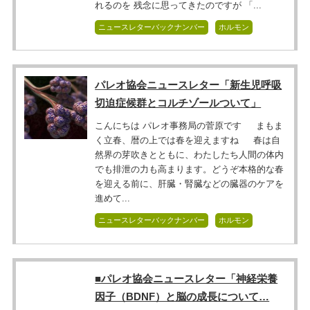
れるのを 残念に思ってきたのですが 「...
ニュースレターバックナンバー
ホルモン
パレオ協会ニュースレター「新生児呼吸
切迫症候群とコルチゾールついて」
こんにちは パレオ事務局の菅原です まもま
く立春、暦の上では春を迎えますね 春は自
然界の芽吹きとともに、わたしたち人間の体内
でも排泄の力も高まります。どうぞ本格的な春
を迎える前に、肝臓・腎臓などの臓器のケアを
進めて...
ニュースレターバックナンバー
ホルモン
■パレオ協会ニュースレター「神経栄養
因子（BDNF）と脳の成長について…