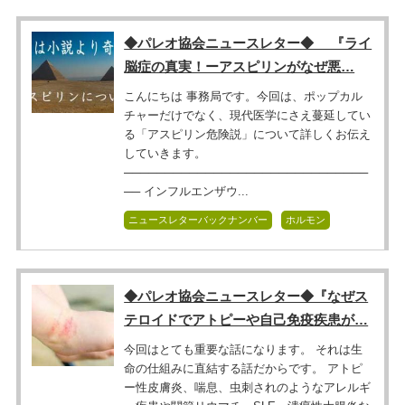
◆パレオ協会ニュースレター◆ 『ライ
脳症の真実！ーアスピリンがなぜ悪…
こんにちは 事務局です。今回は、ポップカル
チャーだけでなく、現代医学にさえ蔓延してい
る「アスピリン危険説」について詳しくお伝え
していきます。
──────────────────────────────
── インフルエンザウ...
ニュースレターバックナンバー
ホルモン
◆パレオ協会ニュースレター◆『なぜス
テロイドでアトピーや自己免疫疾患が…
今回はとても重要な話になります。 それは生
命の仕組みに直結する話だからです。 アトピ
ー性皮膚炎、喘息、虫刺されのようなアレルギ