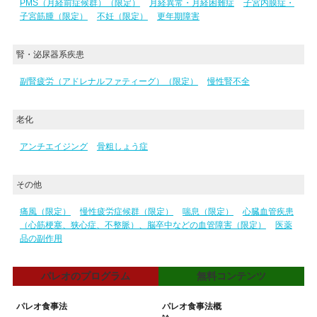
PMS（月経前症候群）（限定）
月経異常・月経困難症
子宮内膜症・
子宮筋腫（限定）
不妊（限定）
更年期障害
腎・泌尿器系疾患
副腎疲労（アドレナルファティーグ）（限定）
慢性腎不全
老化
アンチエイジング
骨粗しょう症
その他
痛風（限定）
慢性疲労症候群（限定）
喘息（限定）
心臓血管疾患
（心筋梗塞、狭心症、不整脈）、脳卒中などの血管障害（限定）
医薬
品の副作用
パレオのプログラム
無料コンテンツ
パレオ食事法
パレオ食事法概