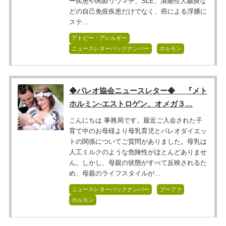
ー疾患や関節リウマチ、SLE、潰瘍性大腸炎な
どの自己免疫疾患だけでなく、癌による浮腫に
ステ...
アトピー・アレルギー
ニュースレターバックナンバー
ホルモン
◆パレオ協会ニュースレター◆ 『メト
ホルミン-エストロゲン、オメガ３…
こんにちは 事務局です。最近ご入会された子
育て中のお母様より母乳育児とパレオダイエッ
トの関係についてご質問がありました。母乳は
人工ミルクのような危険性がほとんどありませ
ん。しかし、母親の状態がすべて反映されるた
め、母親のライフスタイルが...
ニュースレターバックナンバー
プーファ
ホルモン