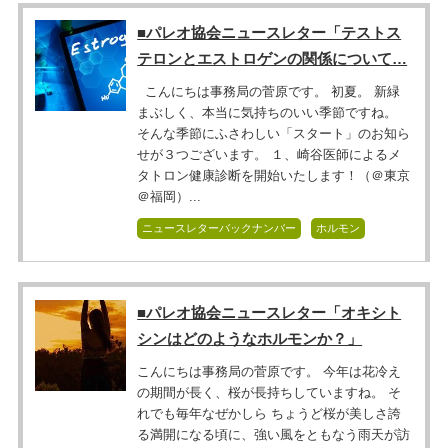
■パレオ協会ニュースレター「テストス
テロンとエストロゲンの関係について…
こんにちは事務局の菅原です。 初夏。 新緑
まぶしく、本当に気持ちのいい季節ですね。
そんな季節にふさわしい「スタート」のお知ら
せが３つございます。 １、崎谷医師によるメ
タトロン健康診断を開始いたします！（＠東京
＠福岡）...
ニュースレターバックナンバー
ホルモン
■パレオ協会ニュースレター「オキシト
シンはどのようなホルモンか？」
こんにちは事務局の菅原です。 今年は花冷え
の期間が長く、桜が長持ちしていますね。 そ
れでも毎年なぜかしら ちょうど桜が美しさ誇
る満開になる頃に、強い風をともなう雨天が訪