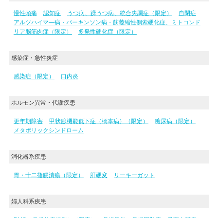
慢性頭痛
認知症
うつ病、躁うつ病、統合失調症（限定）
自閉症
アルツハイマ―病・パーキンソン病・筋萎縮性側索硬化症、ミトコンド
リア脳筋肉症（限定）
多発性硬化症（限定）
感染症・急性炎症
感染症（限定）
口内炎
ホルモン異常・代謝疾患
更年期障害
甲状腺機能低下症（橋本病）（限定）
糖尿病（限定）
メタボリックシンドローム
消化器系疾患
胃・十二指腸潰瘍（限定）
肝硬変
リーキーガット
婦人科系疾患