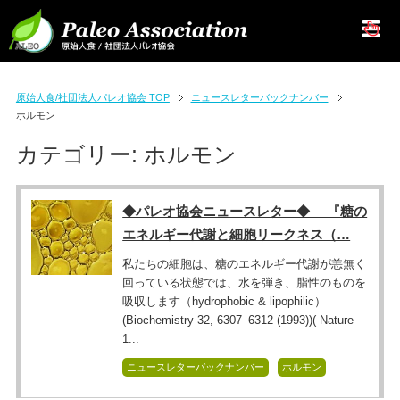
原始人食/社団法人パレオ協会 TOP
ニュースレターバックナンバー
ホルモン
カテゴリー:
ホルモン
◆パレオ協会ニュースレター◆ 『糖の
エネルギー代謝と細胞リークネス（…
私たちの細胞は、糖のエネルギー代謝が恙無く
回っている状態では、水を弾き、脂性のものを
吸収します（hydrophobic & lipophilic）
(Biochemistry 32, 6307–6312 (1993))( Nature
1...
ニュースレターバックナンバー
ホルモン