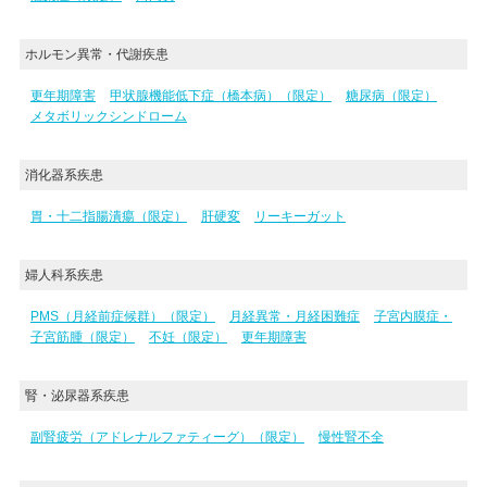
ホルモン異常・代謝疾患
更年期障害
甲状腺機能低下症（橋本病）（限定）
糖尿病（限定）
メタボリックシンドローム
消化器系疾患
胃・十二指腸潰瘍（限定）
肝硬変
リーキーガット
婦人科系疾患
PMS（月経前症候群）（限定）
月経異常・月経困難症
子宮内膜症・
子宮筋腫（限定）
不妊（限定）
更年期障害
腎・泌尿器系疾患
副腎疲労（アドレナルファティーグ）（限定）
慢性腎不全