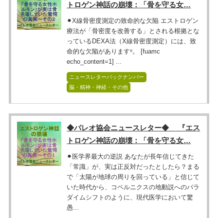
トロゲン神話の崩壊：「骨を守る女…
⚫︎X線骨密度測定の致命的な欠陥 エストロゲン
療法が「骨密度を改善する」とされる根拠とな
っているDEXA法（X線骨密度測定）には、致
命的な欠陥があります⁶。 [fuamc
echo_content=1] ...
ニュースレターバックナンバー
脳・精神・神経・その他
◆パレオ協会ニュースレター◆ 『エス
トロゲン神話の崩壊：「骨を守る女…
⚫︎医学界最大の逆説 あなたが長年信じてきた
「常識」が、実は正反対だったとしたら？まる
で「太陽が地球の周りを回っている」と信じて
いた時代から、コペルニクスの地動説へのパラ
ダイムシフトのように、現代医学において驚
愚...