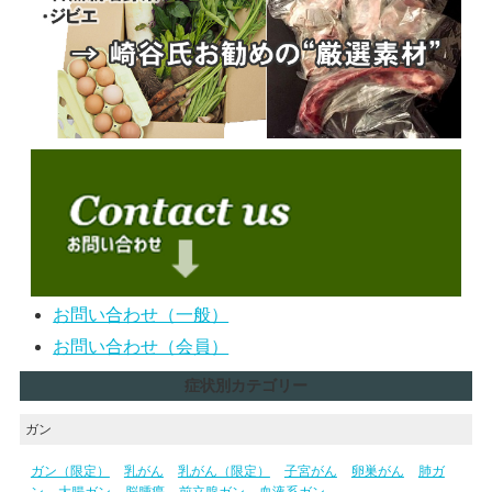
お問い合わせ（一般）
お問い合わせ（会員）
症状別カテゴリー
ガン
ガン（限定）
乳がん
乳がん（限定）
子宮がん
卵巣がん
肺ガ
ン
大腸ガン
脳腫瘍
前立腺ガン
血液系ガン