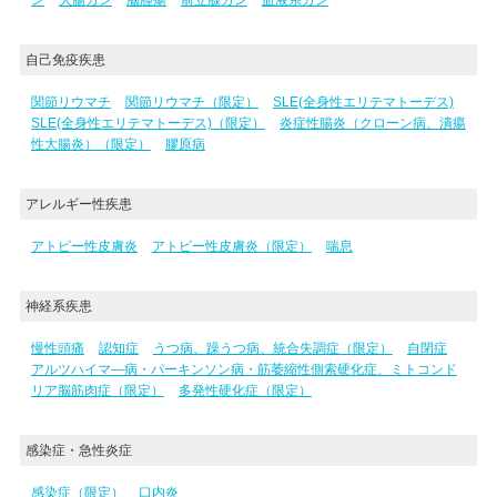
自己免疫疾患
関節リウマチ
関節リウマチ（限定）
SLE(全身性エリテマトーデス)
SLE(全身性エリテマトーデス)（限定）
炎症性腸炎（クローン病、潰瘍
性大腸炎）（限定）
膠原病
アレルギー性疾患
アトピー性皮膚炎
アトピー性皮膚炎（限定）
喘息
神経系疾患
慢性頭痛
認知症
うつ病、躁うつ病、統合失調症（限定）
自閉症
アルツハイマ―病・パーキンソン病・筋萎縮性側索硬化症、ミトコンド
リア脳筋肉症（限定）
多発性硬化症（限定）
感染症・急性炎症
感染症（限定）
口内炎