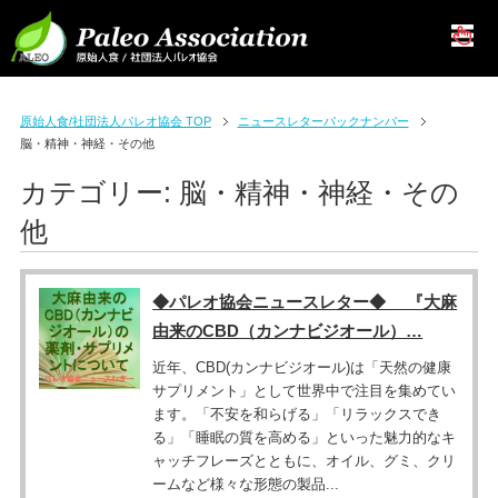
原始人食/社団法人パレオ協会 TOP
ニュースレターバックナンバー
脳・精神・神経・その他
カテゴリー:
脳・精神・神経・その
他
◆パレオ協会ニュースレター◆ 『大麻
由来のCBD（カンナビジオール）…
近年、CBD(カンナビジオール)は「天然の健康
サプリメント」として世界中で注目を集めてい
ます。「不安を和らげる」「リラックスでき
る」「睡眠の質を高める」といった魅力的なキ
ャッチフレーズとともに、オイル、グミ、クリ
ームなど様々な形態の製品...