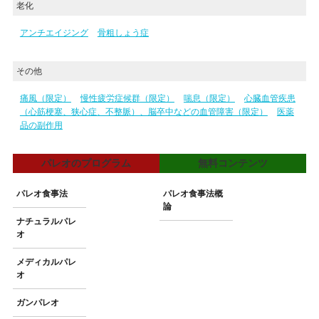
老化
アンチエイジング
骨粗しょう症
その他
痛風（限定）
慢性疲労症候群（限定）
喘息（限定）
心臓血管疾患
（心筋梗塞、狭心症、不整脈）、脳卒中などの血管障害（限定）
医薬
品の副作用
パレオのプログラム
無料コンテンツ
パレオ食事法
パレオ食事法概
論
ナチュラルパレ
オ
メディカルパレ
オ
ガンパレオ