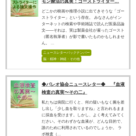
モン療法の真実：ゴーストライター…
どこかの映画や推理小説に出てきそうな「ゴー
ストライター」という存在。 みなさんがイン
ターネットの検索や学術雑誌で読んだ医薬品論
文――それは、実は製薬会社が雇ったゴースト
（匿名執筆者）が影で書いたものかもしれませ
ん。 ...
ニュースレターバックナンバー
脳・精神・神経・その他
◆パレオ協会ニュースレター◆ 『血液
検査の真実〜その二』
私たちは病院に行くと、何の疑いもなく腕を差
し出し「少し血を取りますね」と言われるまま
に採血を受けます。しかし、よく考えてみてく
ださい。そのわずかな血液が、どんな目的で、
誰のために利用されているのでしょうか。 ラ
ボ検査（...