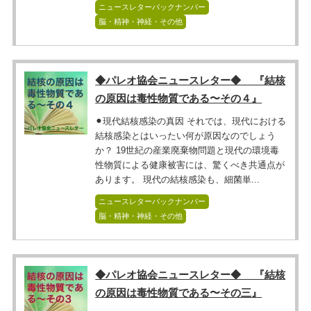
ニュースレターバックナンバー
脳・精神・神経・その他
◆パレオ協会ニュースレター◆ 『結核
の原因は毒性物質である〜その４』
⚫︎現代結核感染の真因 それでは、現代における
結核感染とはいったい何が原因なのでしょう
か？ 19世紀の産業廃棄物問題と現代の環境毒
性物質による健康被害には、驚くべき共通点が
あります。 現代の結核感染も、細菌単...
ニュースレターバックナンバー
脳・精神・神経・その他
◆パレオ協会ニュースレター◆ 『結核
の原因は毒性物質である〜その三』