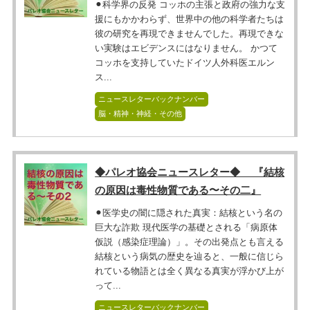
⚫︎科学界の反発 コッホの主張と政府の強力な支
援にもかかわらず、世界中の他の科学者たちは
彼の研究を再現できませんでした。再現できな
い実験はエビデンスにはなりません。 かつて
コッホを支持していたドイツ人外科医エルン
ス...
ニュースレターバックナンバー
脳・精神・神経・その他
◆パレオ協会ニュースレター◆ 『結核
の原因は毒性物質である〜その二』
⚫︎医学史の闇に隠された真実：結核という名の
巨大な詐欺 現代医学の基礎とされる「病原体
仮説（感染症理論）」。その出発点とも言える
結核という病気の歴史を辿ると、一般に信じら
れている物語とは全く異なる真実が浮かび上が
って...
ニュースレターバックナンバー