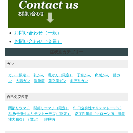
お問い合わせ（一般）
お問い合わせ（会員）
症状別カテゴリー
ガン
ガン（限定）
乳がん
乳がん（限定）
子宮がん
卵巣がん
肺ガ
ン
大腸ガン
脳腫瘍
前立腺ガン
血液系ガン
自己免疫疾患
関節リウマチ
関節リウマチ（限定）
SLE(全身性エリテマトーデス)
SLE(全身性エリテマトーデス)（限定）
炎症性腸炎（クローン病、潰瘍
性大腸炎）（限定）
膠原病