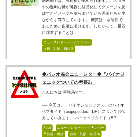
糖尿病では、高血糖が認められます。この血液
中の過剰な糖が臓器に結晶化してダメージを及
ぼすとイメージを膨らませている医師たちが少
なからず存在しています。 糖質は、水溶性で
あるため、血液に溶けます。したがって、臓器
に沈着することは...
ニュースレターバックナンバー
血糖・乳酸・糖尿病
◆パレオ協会ニューレター◆『バイオジ
ェニックついての考察2』
こんにちは 事務局です。
──────────────────────────────
── 今回は、「バイオジェニックス」のバイオ
ペプタイド（biopepetides、BP）についてお伝
えしていきます。 バイオペプタイド（BP...
Food
ニュースレターバックナンバー
甲状腺・免疫
血糖・乳酸・糖尿病