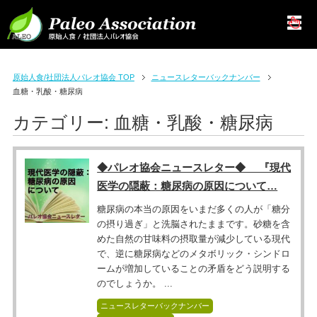
原始人食/社団法人パレオ協会 TOP
ニュースレターバックナンバー
血糖・乳酸・糖尿病
カテゴリー:
血糖・乳酸・糖尿病
◆パレオ協会ニュースレター◆ 『現代
医学の隠蔽：糖尿病の原因について…
糖尿病の本当の原因をいまだ多くの人が「糖分
の摂り過ぎ」と洗脳されたままです。砂糖を含
めた自然の甘味料の摂取量が減少している現代
で、逆に糖尿病などのメタボリック・シンドロ
ームが増加していることの矛盾をどう説明する
のでしょうか。 ...
ニュースレターバックナンバー