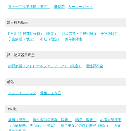
胃・十二指腸潰瘍（限定）
肝硬変
リーキーガット
婦人科系疾患
PMS（月経前症候群）（限定）
月経異常・月経困難症
子宮内膜症・
子宮筋腫（限定）
不妊（限定）
更年期障害
腎・泌尿器系疾患
副腎疲労（アドレナルファティーグ）（限定）
慢性腎不全
老化
アンチエイジング
骨粗しょう症
その他
痛風（限定）
慢性疲労症候群（限定）
喘息（限定）
心臓血管疾患
（心筋梗塞、狭心症、不整脈）、脳卒中などの血管障害（限定）
医薬
品の副作用