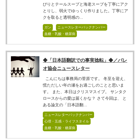
びりとテールスープと海老スープを丁寧にアク
とりし、弱火でゆっくり作りました。丁寧にア
クを取ると透明感の...
ガン
ニュースレターバックナンバー
血糖・乳酸・糖尿病
◆「日本語翻訳での事実捻転」◆／パレ
オ協会ニュースレター
こんにちは事務局の菅原です。 冬至を迎え、
慌ただしい年の瀬をお過ごしのことと思いま
す。 また、本日はクリスマスイブ。 サンタク
ロースからの愛は届くかな？ さて今回は、 と
ある論文の「日本語翻...
ニュースレターバックナンバー
心理・五感・ライフスタイル
血糖・乳酸・糖尿病