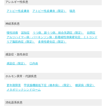
アレルギー性疾患
アトピー性皮膚炎
アトピー性皮膚炎（限定）
喘息
神経系疾患
慢性頭痛
認知症
うつ病、躁うつ病、統合失調症（限定）
自閉症
アルツハイマ―病・パーキンソン病・筋萎縮性側索硬化症、ミトコンド
リア脳筋肉症（限定）
多発性硬化症（限定）
感染症・急性炎症
感染症（限定）
口内炎
ホルモン異常・代謝疾患
更年期障害
甲状腺機能低下症（橋本病）（限定）
糖尿病（限定）
メタボリックシンドローム
消化器系疾患