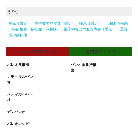
その他
痛風（限定）
慢性疲労症候群（限定）
喘息（限定）
心臓血管疾患
（心筋梗塞、狭心症、不整脈）、脳卒中などの血管障害（限定）
医薬
品の副作用
パレオのプログラム
無料コンテンツ
パレオ食事法
パレオ食事法概
論
ナチュラルパレ
オ
メディカルパレ
オ
ガンパレオ
パレオレシピ