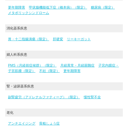
更年期障害
甲状腺機能低下症（橋本病）（限定）
糖尿病（限定）
メタボリックシンドローム
消化器系疾患
胃・十二指腸潰瘍（限定）
肝硬変
リーキーガット
婦人科系疾患
PMS（月経前症候群）（限定）
月経異常・月経困難症
子宮内膜症・
子宮筋腫（限定）
不妊（限定）
更年期障害
腎・泌尿器系疾患
副腎疲労（アドレナルファティーグ）（限定）
慢性腎不全
老化
アンチエイジング
骨粗しょう症