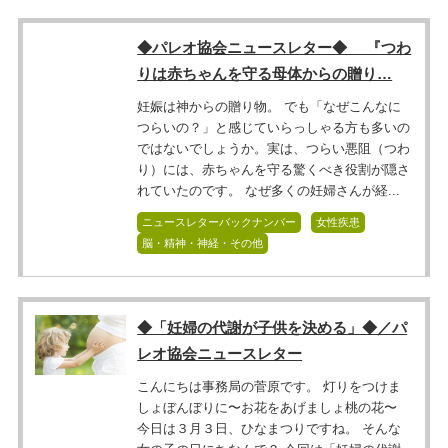
◆パレオ協会ニュースレター◆ 『つわ
りは赤ちゃんを守る母体からの贈り…
妊娠は神からの贈り物。 でも「なぜこんなに
つらいの？」と感じていらっしゃる方も多いの
ではないでしょうか。実は、つらい悪阻（つわ
り）には、赤ちゃんを守る驚くべき役割が隠さ
れていたのです。 なぜ多くの妊婦さんが経...
ニュースレターバックナンバー
女性疾患
脳・精神・神経・その他
◆「妊婦の代謝が子供を決める」◆／パ
レオ協会ニュースレター
こんにちは事務局の菅原です。 灯りをつけま
しょぼんぼりに〜お花をあげましょ桃の花〜
今日は３月３日、ひなまつりですね。 そんな