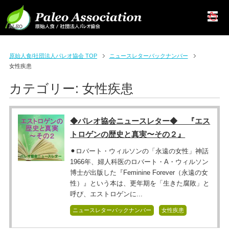
原始人食/社団法人パレオ協会 TOP
ニュースレターバックナンバー
女性疾患
カテゴリー:
女性疾患
◆パレオ協会ニュースレター◆ 『エス
トロゲンの歴史と真実〜その２』
⚫︎ロバート・ウィルソンの「永遠の女性」神話
1966年、婦人科医のロバート・A・ウィルソン
博士が出版した『Feminine Forever（永遠の女
性）』という本は、更年期を「生きた腐敗」と
呼び、エストロゲンに...
ニュースレターバックナンバー
女性疾患