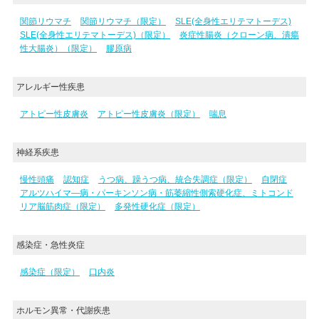
関節リウマチ
関節リウマチ（限定）
SLE(全身性エリテマトーデス)
SLE(全身性エリテマトーデス)（限定）
炎症性腸炎（クローン病、潰瘍
性大腸炎）（限定）
膠原病
アレルギー性疾患
アトピー性皮膚炎
アトピー性皮膚炎（限定）
喘息
神経系疾患
慢性頭痛
認知症
うつ病、躁うつ病、統合失調症（限定）
自閉症
アルツハイマ―病・パーキンソン病・筋萎縮性側索硬化症、ミトコンド
リア脳筋肉症（限定）
多発性硬化症（限定）
感染症・急性炎症
感染症（限定）
口内炎
ホルモン異常・代謝疾患