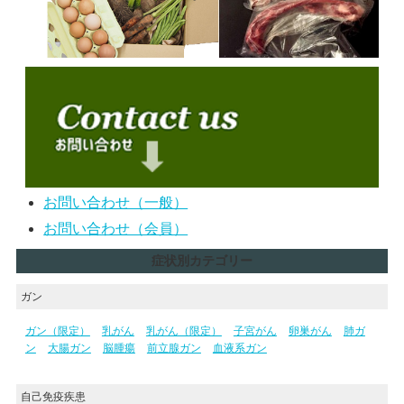
お問い合わせ（一般）
お問い合わせ（会員）
症状別カテゴリー
ガン
ガン（限定）
乳がん
乳がん（限定）
子宮がん
卵巣がん
肺ガ
ン
大腸ガン
脳腫瘍
前立腺ガン
血液系ガン
自己免疫疾患