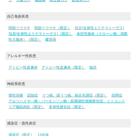
自己免疫疾患
関節リウマチ
関節リウマチ（限定）
SLE(全身性エリテマトーデス)
SLE(全身性エリテマトーデス)（限定）
炎症性腸炎（クローン病、潰瘍
性大腸炎）（限定）
膠原病
アレルギー性疾患
アトピー性皮膚炎
アトピー性皮膚炎（限定）
喘息
神経系疾患
慢性頭痛
認知症
うつ病、躁うつ病、統合失調症（限定）
自閉症
アルツハイマ―病・パーキンソン病・筋萎縮性側索硬化症、ミトコンド
リア脳筋肉症（限定）
多発性硬化症（限定）
感染症・急性炎症
感染症（限定）
口内炎