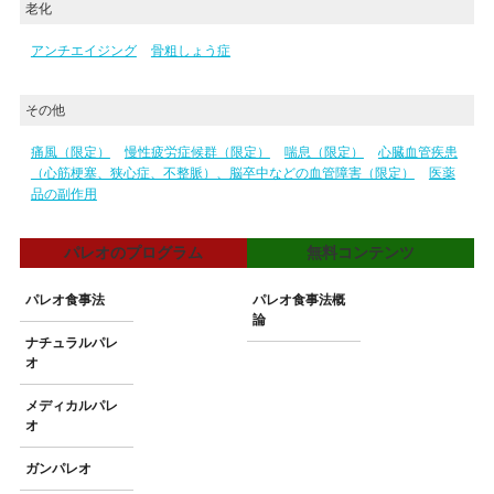
老化
アンチエイジング
骨粗しょう症
その他
痛風（限定）
慢性疲労症候群（限定）
喘息（限定）
心臓血管疾患
（心筋梗塞、狭心症、不整脈）、脳卒中などの血管障害（限定）
医薬
品の副作用
パレオのプログラム
無料コンテンツ
パレオ食事法
パレオ食事法概
論
ナチュラルパレ
オ
メディカルパレ
オ
ガンパレオ