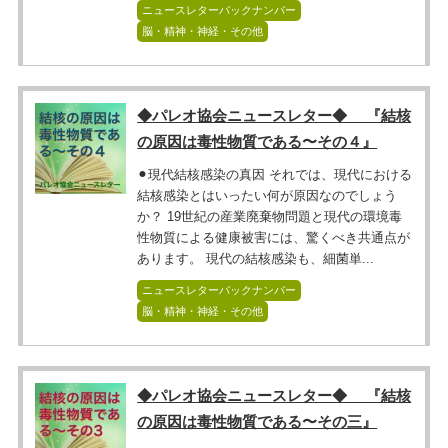
ニュースレターバックナンバー
脳・精神・神経・その他
◆パレオ協会ニュースレター◆ 『結核
の原因は毒性物質である〜その４』
⚫︎現代結核感染の真因 それでは、現代における
結核感染とはいったい何が原因なのでしょう
か？ 19世紀の産業廃棄物問題と現代の環境毒
性物質による健康被害には、驚くべき共通点が
あります。 現代の結核感染も、細菌単...
ニュースレターバックナンバー
脳・精神・神経・その他
◆パレオ協会ニュースレター◆ 『結核
の原因は毒性物質である〜その三』