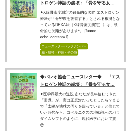
トロゲン神話の崩壊：「骨を守る女…
⚫︎X線骨密度測定の致命的な欠陥 エストロゲン
療法が「骨密度を改善する」とされる根拠とな
っているDEXA法（X線骨密度測定）には、致
命的な欠陥があります⁶。 [fuamc
echo_content=1] ...
ニュースレターバックナンバー
脳・精神・神経・その他
◆パレオ協会ニュースレター◆ 『エス
トロゲン神話の崩壊：「骨を守る女…
⚫︎医学界最大の逆説 あなたが長年信じてきた
「常識」が、実は正反対だったとしたら？まる
で「太陽が地球の周りを回っている」と信じて
いた時代から、コペルニクスの地動説へのパラ
ダイムシフトのように、現代医学において驚
愚...