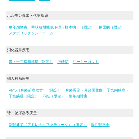
ホルモン異常・代謝疾患
更年期障害
甲状腺機能低下症（橋本病）（限定）
糖尿病（限定）
メタボリックシンドローム
消化器系疾患
胃・十二指腸潰瘍（限定）
肝硬変
リーキーガット
婦人科系疾患
PMS（月経前症候群）（限定）
月経異常・月経困難症
子宮内膜症・
子宮筋腫（限定）
不妊（限定）
更年期障害
腎・泌尿器系疾患
副腎疲労（アドレナルファティーグ）（限定）
慢性腎不全