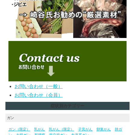
お問い合わせ（一般）
お問い合わせ（会員）
症状別カテゴリー
ガン
ガン（限定）
乳がん
乳がん（限定）
子宮がん
卵巣がん
肺ガ
ン
大腸ガン
脳腫瘍
前立腺ガン
血液系ガン