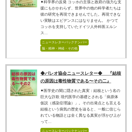
⚫︎科学界の反発 コッホの主張と政府の強力な支
援にもかかわらず、世界中の他の科学者たちは
彼の研究を再現できませんでした。再現できな
い実験はエビデンスにはなりません。 かつて
コッホを支持していたドイツ人外科医エルン
ス...
ニュースレターバックナンバー
脳・精神・神経・その他
◆パレオ協会ニュースレター◆ 『結核
の原因は毒性物質である〜その二』
⚫︎医学史の闇に隠された真実：結核という名の
巨大な詐欺 現代医学の基礎とされる「病原体
仮説（感染症理論）」。その出発点とも言える
結核という病気の歴史を辿ると、一般に信じら
れている物語とは全く異なる真実が浮かび上が
って...
ニュースレターバックナンバー