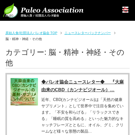
原始人食/社団法人パレオ協会 TOP
ニュースレターバックナンバー
脳・精神・神経・その他
カテゴリー:
脳・精神・神経・その
他
◆パレオ協会ニュースレター◆ 『大麻
由来のCBD（カンナビジオール）…
近年、CBD(カンナビジオール)は「天然の健康
サプリメント」として世界中で注目を集めてい
ます。「不安を和らげる」「リラックスでき
る」「睡眠の質を高める」といった魅力的なキ
ャッチフレーズとともに、オイル、グミ、クリ
ームなど様々な形態の製品...