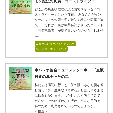
モン療法の真実：ゴーストライター…
どこかの映画や推理小説に出てきそうな「ゴー
ストライター」という存在。 みなさんがイン
ターネットの検索や学術雑誌で読んだ医薬品論
文――それは、実は製薬会社が雇ったゴースト
（匿名執筆者）が影で書いたものかもしれませ
ん。 ...
ニュースレターバックナンバー
脳・精神・神経・その他
◆パレオ協会ニュースレター◆ 『血液
検査の真実〜その二』
私たちは病院に行くと、何の疑いもなく腕を差
し出し「少し血を取りますね」と言われるまま
に採血を受けます。しかし、よく考えてみてく
ださい。そのわずかな血液が、どんな目的で、
誰のために利用されているのでしょうか。 ラ
ボ検査（...