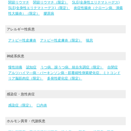
関節リウマチ
関節リウマチ（限定）
SLE(全身性エリテマトーデス)
SLE(全身性エリテマトーデス)（限定）
炎症性腸炎（クローン病、潰瘍
性大腸炎）（限定）
膠原病
アレルギー性疾患
アトピー性皮膚炎
アトピー性皮膚炎（限定）
喘息
神経系疾患
慢性頭痛
認知症
うつ病、躁うつ病、統合失調症（限定）
自閉症
アルツハイマ―病・パーキンソン病・筋萎縮性側索硬化症、ミトコンド
リア脳筋肉症（限定）
多発性硬化症（限定）
感染症・急性炎症
感染症（限定）
口内炎
ホルモン異常・代謝疾患