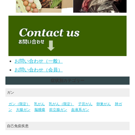
お問い合わせ（一般）
お問い合わせ（会員）
症状別カテゴリー
ガン
ガン（限定）
乳がん
乳がん（限定）
子宮がん
卵巣がん
肺ガ
ン
大腸ガン
脳腫瘍
前立腺ガン
血液系ガン
自己免疫疾患