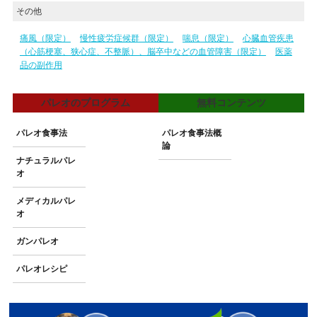
その他
痛風（限定）
慢性疲労症候群（限定）
喘息（限定）
心臓血管疾患
（心筋梗塞、狭心症、不整脈）、脳卒中などの血管障害（限定）
医薬
品の副作用
パレオのプログラム
無料コンテンツ
パレオ食事法
パレオ食事法概
論
ナチュラルパレ
オ
メディカルパレ
オ
ガンパレオ
パレオレシピ