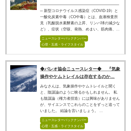
──────────────────────────────
─ 新型コロナウイルス感染症（COVID-19）と
一酸化炭素中毒（CO中毒）とは、血液検査所
見（乳酸脱水素酵素の上昇、リンパ球の減少な
ど）、症状（空咳、発熱、めまい、筋肉痛、...
ニュースレターバックナンバー
心理・五感・ライフスタイル
◆パレオ協会ニュースレター◆ 『気象
操作やケムトレイルは存在するのか…
みなさんは、気象操作やケムトレイルと聞く
と、陰謀論のように映るかもしれません。 私
も陰謀論（権力者捏造）には興味がありません
が、サイエンスでこれらのことをずっと追って
いました。 結論を言いましょう。 ...
ニュースレターバックナンバー
心理・五感・ライフスタイル