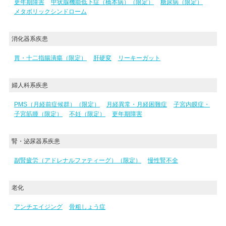
更年期障害
甲状腺機能低下症（橋本病）（限定）
糖尿病（限定）
メタボリックシンドローム
消化器系疾患
胃・十二指腸潰瘍（限定）
肝硬変
リーキーガット
婦人科系疾患
PMS（月経前症候群）（限定）
月経異常・月経困難症
子宮内膜症・
子宮筋腫（限定）
不妊（限定）
更年期障害
腎・泌尿器系疾患
副腎疲労（アドレナルファティーグ）（限定）
慢性腎不全
老化
アンチエイジング
骨粗しょう症