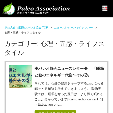
原始人食/社団法人パレオ協会 TOP
ニュースレターバックナンバー
心理・五感・ライフスタイル
カテゴリー:
心理・五感・ライフス
タイル
◆パレオ協会ニュースレター◆ 『睡眠
と糖のエネルギー代謝〜その②』
それでは、心身の健康をキープするためにも良
眠をとる秘訣を考えていきましょう。 動物実
験では、睡眠を奪った翌日は、より深く眠れる
ことが分かっています[fuamc echo_content=1]
（Extraction of s...
ニュースレターバックナンバー