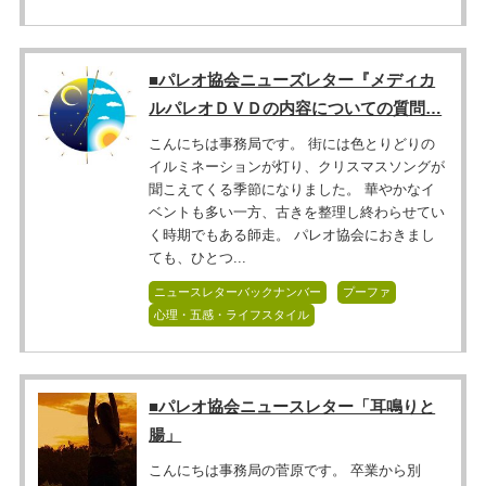
■パレオ協会ニューズレター『メディカ
ルパレオＤＶＤの内容についての質問…
こんにちは事務局です。 街には色とりどりの
イルミネーションが灯り、クリスマスソングが
聞こえてくる季節になりました。 華やかなイ
ベントも多い一方、古きを整理し終わらせてい
く時期でもある師走。 パレオ協会におきまし
ても、ひとつ...
ニュースレターバックナンバー
プーファ
心理・五感・ライフスタイル
■パレオ協会ニュースレター「耳鳴りと
腸」
こんにちは事務局の菅原です。 卒業から別