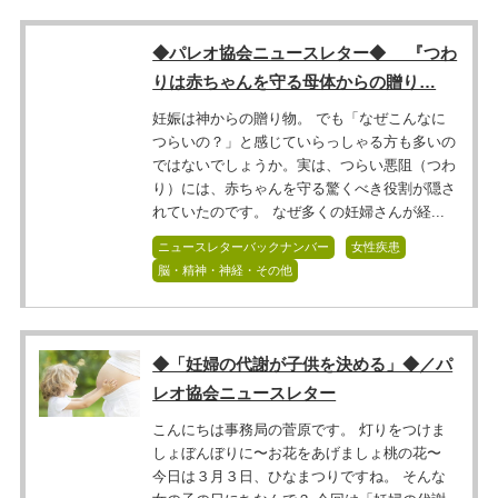
◆パレオ協会ニュースレター◆ 『つわ
りは赤ちゃんを守る母体からの贈り…
妊娠は神からの贈り物。 でも「なぜこんなに
つらいの？」と感じていらっしゃる方も多いの
ではないでしょうか。実は、つらい悪阻（つわ
り）には、赤ちゃんを守る驚くべき役割が隠さ
れていたのです。 なぜ多くの妊婦さんが経...
ニュースレターバックナンバー
女性疾患
脳・精神・神経・その他
◆「妊婦の代謝が子供を決める」◆／パ
レオ協会ニュースレター
こんにちは事務局の菅原です。 灯りをつけま
しょぼんぼりに〜お花をあげましょ桃の花〜
今日は３月３日、ひなまつりですね。 そんな