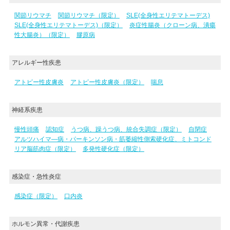
関節リウマチ
関節リウマチ（限定）
SLE(全身性エリテマトーデス)
SLE(全身性エリテマトーデス)（限定）
炎症性腸炎（クローン病、潰瘍
性大腸炎）（限定）
膠原病
アレルギー性疾患
アトピー性皮膚炎
アトピー性皮膚炎（限定）
喘息
神経系疾患
慢性頭痛
認知症
うつ病、躁うつ病、統合失調症（限定）
自閉症
アルツハイマ―病・パーキンソン病・筋萎縮性側索硬化症、ミトコンド
リア脳筋肉症（限定）
多発性硬化症（限定）
感染症・急性炎症
感染症（限定）
口内炎
ホルモン異常・代謝疾患