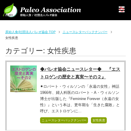
原始人食/社団法人パレオ協会 TOP
ニュースレターバックナンバー
女性疾患
カテゴリー:
女性疾患
◆パレオ協会ニュースレター◆ 『エス
トロゲンの歴史と真実〜その２』
⚫︎ロバート・ウィルソンの「永遠の女性」神話
1966年、婦人科医のロバート・A・ウィルソン
博士が出版した『Feminine Forever（永遠の女
性）』という本は、更年期を「生きた腐敗」と
呼び、エストロゲンに...
ニュースレターバックナンバー
女性疾患