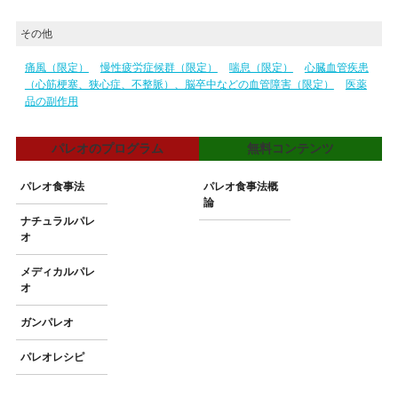
その他
痛風（限定）
慢性疲労症候群（限定）
喘息（限定）
心臓血管疾患
（心筋梗塞、狭心症、不整脈）、脳卒中などの血管障害（限定）
医薬
品の副作用
パレオのプログラム
無料コンテンツ
パレオ食事法
パレオ食事法概
論
ナチュラルパレ
オ
メディカルパレ
オ
ガンパレオ
パレオレシピ