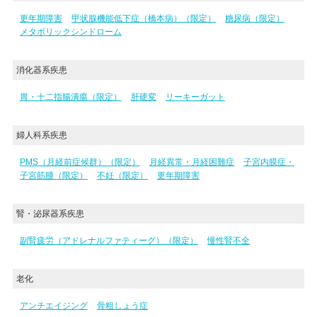
更年期障害
甲状腺機能低下症（橋本病）（限定）
糖尿病（限定）
メタボリックシンドローム
消化器系疾患
胃・十二指腸潰瘍（限定）
肝硬変
リーキーガット
婦人科系疾患
PMS（月経前症候群）（限定）
月経異常・月経困難症
子宮内膜症・
子宮筋腫（限定）
不妊（限定）
更年期障害
腎・泌尿器系疾患
副腎疲労（アドレナルファティーグ）（限定）
慢性腎不全
老化
アンチエイジング
骨粗しょう症