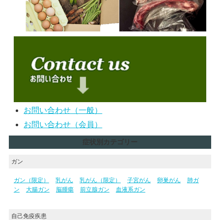
お問い合わせ（一般）
お問い合わせ（会員）
症状別カテゴリー
ガン
ガン（限定）
乳がん
乳がん（限定）
子宮がん
卵巣がん
肺ガ
ン
大腸ガン
脳腫瘍
前立腺ガン
血液系ガン
自己免疫疾患