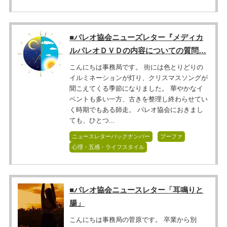
■パレオ協会ニューズレター『メディカ
ルパレオＤＶＤの内容についての質問…
こんにちは事務局です。 街には色とりどりの
イルミネーションが灯り、クリスマスソングが
聞こえてくる季節になりました。 華やかなイ
ベントも多い一方、古きを整理し終わらせてい
く時期でもある師走。 パレオ協会におきまし
ても、ひとつ...
ニュースレターバックナンバー
プーファ
心理・五感・ライフスタイル
■パレオ協会ニュースレター「耳鳴りと
腸」
こんにちは事務局の菅原です。 卒業から別