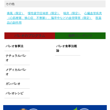
その他
痛風（限定）
慢性疲労症候群（限定）
喘息（限定）
心臓血管疾患
（心筋梗塞、狭心症、不整脈）、脳卒中などの血管障害（限定）
医薬
品の副作用
パレオのプログラム
無料コンテンツ
パレオ食事法
パレオ食事法概
論
ナチュラルパレ
オ
メディカルパレ
オ
ガンパレオ
パレオレシピ