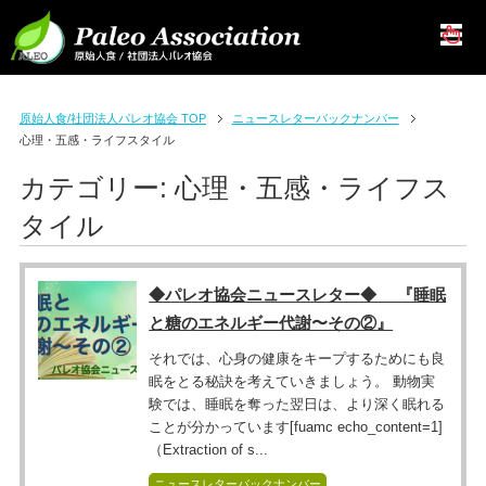
原始人食/社団法人パレオ協会 TOP
ニュースレターバックナンバー
心理・五感・ライフスタイル
カテゴリー:
心理・五感・ライフス
タイル
◆パレオ協会ニュースレター◆ 『睡眠
と糖のエネルギー代謝〜その②』
それでは、心身の健康をキープするためにも良
眠をとる秘訣を考えていきましょう。 動物実
験では、睡眠を奪った翌日は、より深く眠れる
ことが分かっています[fuamc echo_content=1]
（Extraction of s...
ニュースレターバックナンバー