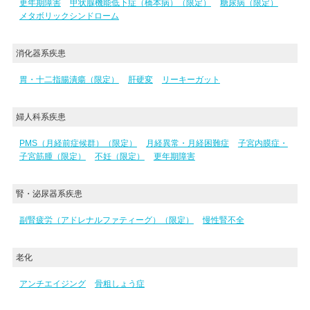
更年期障害
甲状腺機能低下症（橋本病）（限定）
糖尿病（限定）
メタボリックシンドローム
消化器系疾患
胃・十二指腸潰瘍（限定）
肝硬変
リーキーガット
婦人科系疾患
PMS（月経前症候群）（限定）
月経異常・月経困難症
子宮内膜症・
子宮筋腫（限定）
不妊（限定）
更年期障害
腎・泌尿器系疾患
副腎疲労（アドレナルファティーグ）（限定）
慢性腎不全
老化
アンチエイジング
骨粗しょう症