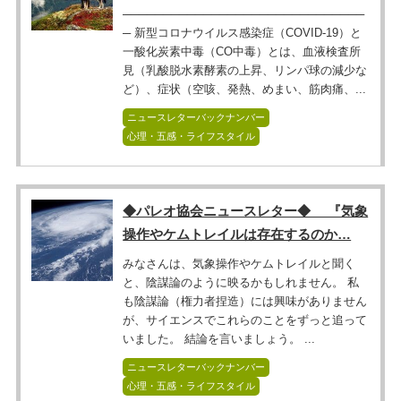
──────────────────────────────
─ 新型コロナウイルス感染症（COVID-19）と
一酸化炭素中毒（CO中毒）とは、血液検査所
見（乳酸脱水素酵素の上昇、リンパ球の減少な
ど）、症状（空咳、発熱、めまい、筋肉痛、...
ニュースレターバックナンバー
心理・五感・ライフスタイル
◆パレオ協会ニュースレター◆ 『気象
操作やケムトレイルは存在するのか…
みなさんは、気象操作やケムトレイルと聞く
と、陰謀論のように映るかもしれません。 私
も陰謀論（権力者捏造）には興味がありません
が、サイエンスでこれらのことをずっと追って
いました。 結論を言いましょう。 ...
ニュースレターバックナンバー
心理・五感・ライフスタイル