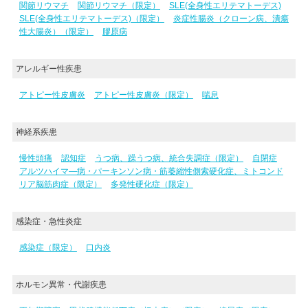
関節リウマチ
関節リウマチ（限定）
SLE(全身性エリテマトーデス)
SLE(全身性エリテマトーデス)（限定）
炎症性腸炎（クローン病、潰瘍
性大腸炎）（限定）
膠原病
アレルギー性疾患
アトピー性皮膚炎
アトピー性皮膚炎（限定）
喘息
神経系疾患
慢性頭痛
認知症
うつ病、躁うつ病、統合失調症（限定）
自閉症
アルツハイマ―病・パーキンソン病・筋萎縮性側索硬化症、ミトコンド
リア脳筋肉症（限定）
多発性硬化症（限定）
感染症・急性炎症
感染症（限定）
口内炎
ホルモン異常・代謝疾患