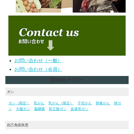
お問い合わせ（一般）
お問い合わせ（会員）
症状別カテゴリー
ガン
ガン（限定）
乳がん
乳がん（限定）
子宮がん
卵巣がん
肺ガ
ン
大腸ガン
脳腫瘍
前立腺ガン
血液系ガン
自己免疫疾患