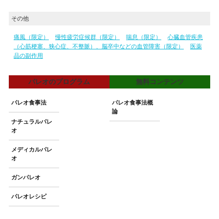
その他
痛風（限定）
慢性疲労症候群（限定）
喘息（限定）
心臓血管疾患
（心筋梗塞、狭心症、不整脈）、脳卒中などの血管障害（限定）
医薬
品の副作用
パレオのプログラム
無料コンテンツ
パレオ食事法
パレオ食事法概
論
ナチュラルパレ
オ
メディカルパレ
オ
ガンパレオ
パレオレシピ