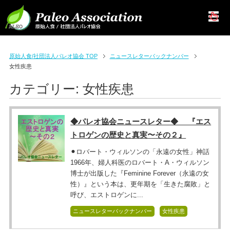
原始人食/社団法人パレオ協会 TOP
ニュースレターバックナンバー
女性疾患
カテゴリー:
女性疾患
◆パレオ協会ニュースレター◆ 『エス
トロゲンの歴史と真実〜その２』
⚫︎ロバート・ウィルソンの「永遠の女性」神話
1966年、婦人科医のロバート・A・ウィルソン
博士が出版した『Feminine Forever（永遠の女
性）』という本は、更年期を「生きた腐敗」と
呼び、エストロゲンに...
ニュースレターバックナンバー
女性疾患