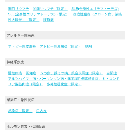
関節リウマチ
関節リウマチ（限定）
SLE(全身性エリテマトーデス)
SLE(全身性エリテマトーデス)（限定）
炎症性腸炎（クローン病、潰瘍
性大腸炎）（限定）
膠原病
アレルギー性疾患
アトピー性皮膚炎
アトピー性皮膚炎（限定）
喘息
神経系疾患
慢性頭痛
認知症
うつ病、躁うつ病、統合失調症（限定）
自閉症
アルツハイマ―病・パーキンソン病・筋萎縮性側索硬化症、ミトコンド
リア脳筋肉症（限定）
多発性硬化症（限定）
感染症・急性炎症
感染症（限定）
口内炎
ホルモン異常・代謝疾患