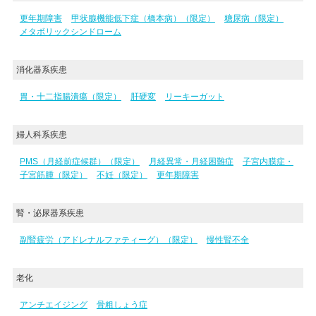
更年期障害
甲状腺機能低下症（橋本病）（限定）
糖尿病（限定）
メタボリックシンドローム
消化器系疾患
胃・十二指腸潰瘍（限定）
肝硬変
リーキーガット
婦人科系疾患
PMS（月経前症候群）（限定）
月経異常・月経困難症
子宮内膜症・
子宮筋腫（限定）
不妊（限定）
更年期障害
腎・泌尿器系疾患
副腎疲労（アドレナルファティーグ）（限定）
慢性腎不全
老化
アンチエイジング
骨粗しょう症