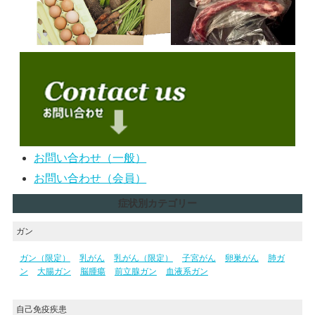
お問い合わせ（一般）
お問い合わせ（会員）
症状別カテゴリー
ガン
ガン（限定）
乳がん
乳がん（限定）
子宮がん
卵巣がん
肺ガ
ン
大腸ガン
脳腫瘍
前立腺ガン
血液系ガン
自己免疫疾患