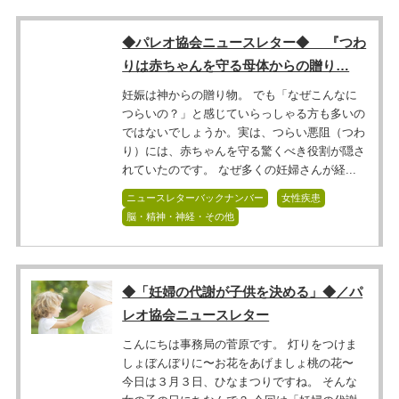
◆パレオ協会ニュースレター◆ 『つわ
りは赤ちゃんを守る母体からの贈り…
妊娠は神からの贈り物。 でも「なぜこんなに
つらいの？」と感じていらっしゃる方も多いの
ではないでしょうか。実は、つらい悪阻（つわ
り）には、赤ちゃんを守る驚くべき役割が隠さ
れていたのです。 なぜ多くの妊婦さんが経...
ニュースレターバックナンバー
女性疾患
脳・精神・神経・その他
◆「妊婦の代謝が子供を決める」◆／パ
レオ協会ニュースレター
こんにちは事務局の菅原です。 灯りをつけま
しょぼんぼりに〜お花をあげましょ桃の花〜
今日は３月３日、ひなまつりですね。 そんな