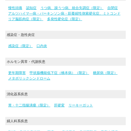
慢性頭痛
認知症
うつ病、躁うつ病、統合失調症（限定）
自閉症
アルツハイマ―病・パーキンソン病・筋萎縮性側索硬化症、ミトコンド
リア脳筋肉症（限定）
多発性硬化症（限定）
感染症・急性炎症
感染症（限定）
口内炎
ホルモン異常・代謝疾患
更年期障害
甲状腺機能低下症（橋本病）（限定）
糖尿病（限定）
メタボリックシンドローム
消化器系疾患
胃・十二指腸潰瘍（限定）
肝硬変
リーキーガット
婦人科系疾患