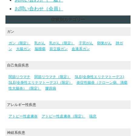
お問い合わせ（会員）
症状別カテゴリー
ガン
ガン（限定）
乳がん
乳がん（限定）
子宮がん
卵巣がん
肺ガ
ン
大腸ガン
脳腫瘍
前立腺ガン
血液系ガン
自己免疫疾患
関節リウマチ
関節リウマチ（限定）
SLE(全身性エリテマトーデス)
SLE(全身性エリテマトーデス)（限定）
炎症性腸炎（クローン病、潰瘍
性大腸炎）（限定）
膠原病
アレルギー性疾患
アトピー性皮膚炎
アトピー性皮膚炎（限定）
喘息
神経系疾患