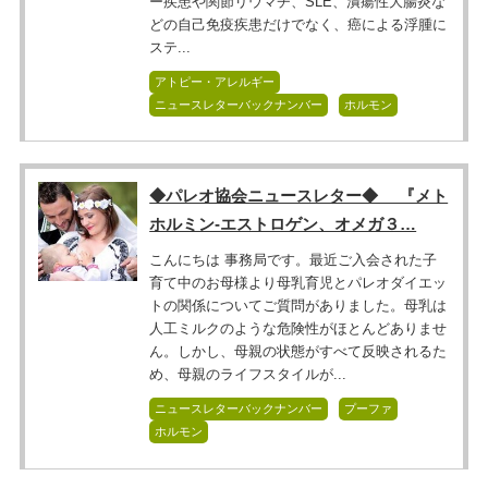
ー疾患や関節リウマチ、SLE、潰瘍性大腸炎な
どの自己免疫疾患だけでなく、癌による浮腫に
ステ...
アトピー・アレルギー
ニュースレターバックナンバー
ホルモン
◆パレオ協会ニュースレター◆ 『メト
ホルミン-エストロゲン、オメガ３…
こんにちは 事務局です。最近ご入会された子
育て中のお母様より母乳育児とパレオダイエッ
トの関係についてご質問がありました。母乳は
人工ミルクのような危険性がほとんどありませ
ん。しかし、母親の状態がすべて反映されるた
め、母親のライフスタイルが...
ニュースレターバックナンバー
プーファ
ホルモン