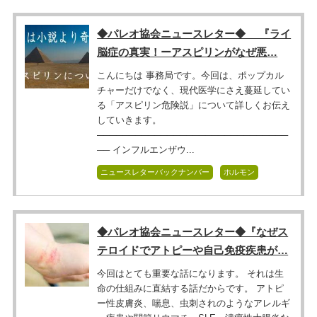
◆パレオ協会ニュースレター◆ 『ライ
脳症の真実！ーアスピリンがなぜ悪…
こんにちは 事務局です。今回は、ポップカル
チャーだけでなく、現代医学にさえ蔓延してい
る「アスピリン危険説」について詳しくお伝え
していきます。
──────────────────────────────
── インフルエンザウ...
ニュースレターバックナンバー
ホルモン
◆パレオ協会ニュースレター◆『なぜス
テロイドでアトピーや自己免疫疾患が…
今回はとても重要な話になります。 それは生
命の仕組みに直結する話だからです。 アトピ
ー性皮膚炎、喘息、虫刺されのようなアレルギ