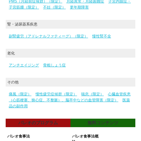
PMS（月経前症候群）（限定）
月経異常・月経困難症
子宮内膜症・
子宮筋腫（限定）
不妊（限定）
更年期障害
腎・泌尿器系疾患
副腎疲労（アドレナルファティーグ）（限定）
慢性腎不全
老化
アンチエイジング
骨粗しょう症
その他
痛風（限定）
慢性疲労症候群（限定）
喘息（限定）
心臓血管疾患
（心筋梗塞、狭心症、不整脈）、脳卒中などの血管障害（限定）
医薬
品の副作用
パレオのプログラム
無料コンテンツ
パレオ食事法
パレオ食事法概