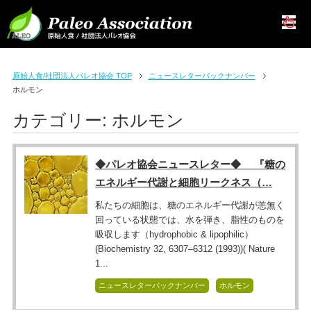
原始人食/社団法人パレオ協会 TOP
ニュースレターバックナンバー
ホルモン
カテゴリー:
ホルモン
◆パレオ協会ニュースレター◆ 『糖の
エネルギー代謝と細胞リークネス（…
私たちの細胞は、糖のエネルギー代謝が恙無く
回っている状態では、水を弾き、脂性のものを
吸収します（hydrophobic & lipophilic）
(Biochemistry 32, 6307–6312 (1993))( Nature
1...
ニュースレターバックナンバー
ホルモン