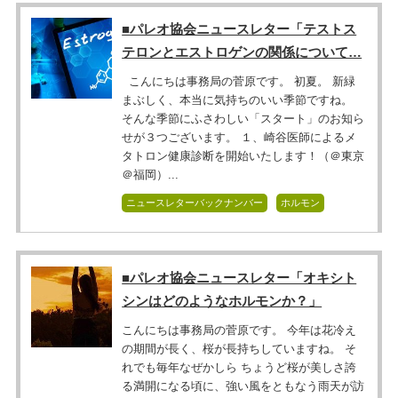
■パレオ協会ニュースレター「テストス
テロンとエストロゲンの関係について…
こんにちは事務局の菅原です。 初夏。 新緑
まぶしく、本当に気持ちのいい季節ですね。
そんな季節にふさわしい「スタート」のお知ら
せが３つございます。 １、崎谷医師によるメ
タトロン健康診断を開始いたします！（＠東京
＠福岡）...
ニュースレターバックナンバー
ホルモン
■パレオ協会ニュースレター「オキシト
シンはどのようなホルモンか？」
こんにちは事務局の菅原です。 今年は花冷え
の期間が長く、桜が長持ちしていますね。 そ
れでも毎年なぜかしら ちょうど桜が美しさ誇
る満開になる頃に、強い風をともなう雨天が訪