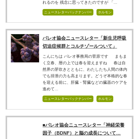
れるのを 残念に思ってきたのですが 「...
ニュースレターバックナンバー
ホルモン
パレオ協会ニュースレター「新生児呼吸
切迫症候群とコルチゾールついて」
こんにちは パレオ事務局の菅原です まもま
く立春、暦の上では春を迎えますね 春は自
然界の芽吹きとともに、わたしたち人間の体内
でも排泄の力も高まります。どうぞ本格的な春
を迎える前に、肝臓・腎臓などの臓器のケアを
進めて...
ニュースレターバックナンバー
ホルモン
■パレオ協会ニュースレター「神経栄養
因子（BDNF）と脳の成長について…